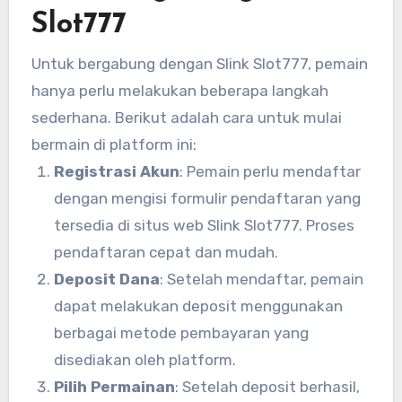
Slot777
Untuk bergabung dengan Slink Slot777, pemain
hanya perlu melakukan beberapa langkah
sederhana. Berikut adalah cara untuk mulai
bermain di platform ini:
Registrasi Akun
: Pemain perlu mendaftar
dengan mengisi formulir pendaftaran yang
tersedia di situs web Slink Slot777. Proses
pendaftaran cepat dan mudah.
Deposit Dana
: Setelah mendaftar, pemain
dapat melakukan deposit menggunakan
berbagai metode pembayaran yang
disediakan oleh platform.
Pilih Permainan
: Setelah deposit berhasil,