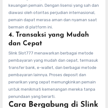
keuangan pemain. Dengan lisensi yang sah dan
diawasi oleh otoritas perjudian internasional,
pemain dapat merasa aman dan nyaman saat
bermain di platform ini.
4.
Transaksi yang Mudah
dan Cepat
Slink Slot777 menawarkan berbagai metode
pembayaran yang mudah dan cepat, termasuk
transfer bank, e-wallet, dan berbagai metode
pembayaran lainnya. Proses deposit dan
penarikan yang cepat memungkinkan pemain
untuk menikmati kemenangan mereka tanpa
penundaan yang berarti.
Cara Bergabung di Slink