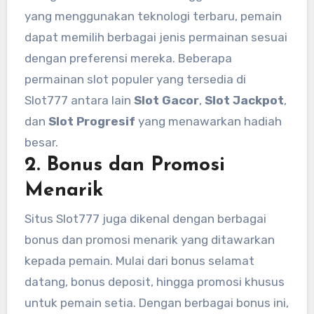
yang menggunakan teknologi terbaru, pemain
dapat memilih berbagai jenis permainan sesuai
dengan preferensi mereka. Beberapa
permainan slot populer yang tersedia di
Slot777 antara lain
Slot Gacor
,
Slot Jackpot
,
dan
Slot Progresif
yang menawarkan hadiah
besar.
2.
Bonus dan Promosi
Menarik
Situs Slot777 juga dikenal dengan berbagai
bonus dan promosi menarik yang ditawarkan
kepada pemain. Mulai dari bonus selamat
datang, bonus deposit, hingga promosi khusus
untuk pemain setia. Dengan berbagai bonus ini,