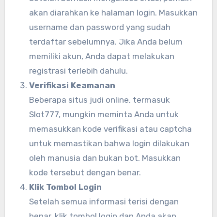
akan diarahkan ke halaman login. Masukkan
username dan password yang sudah
terdaftar sebelumnya. Jika Anda belum
memiliki akun, Anda dapat melakukan
registrasi terlebih dahulu.
Verifikasi Keamanan
Beberapa situs judi online, termasuk
Slot777, mungkin meminta Anda untuk
memasukkan kode verifikasi atau captcha
untuk memastikan bahwa login dilakukan
oleh manusia dan bukan bot. Masukkan
kode tersebut dengan benar.
Klik Tombol Login
Setelah semua informasi terisi dengan
benar, klik tombol login dan Anda akan