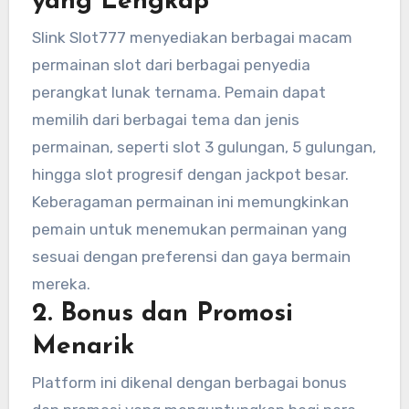
yang Lengkap
Slink Slot777 menyediakan berbagai macam
permainan slot dari berbagai penyedia
perangkat lunak ternama. Pemain dapat
memilih dari berbagai tema dan jenis
permainan, seperti slot 3 gulungan, 5 gulungan,
hingga slot progresif dengan jackpot besar.
Keberagaman permainan ini memungkinkan
pemain untuk menemukan permainan yang
sesuai dengan preferensi dan gaya bermain
mereka.
2.
Bonus dan Promosi
Menarik
Platform ini dikenal dengan berbagai bonus