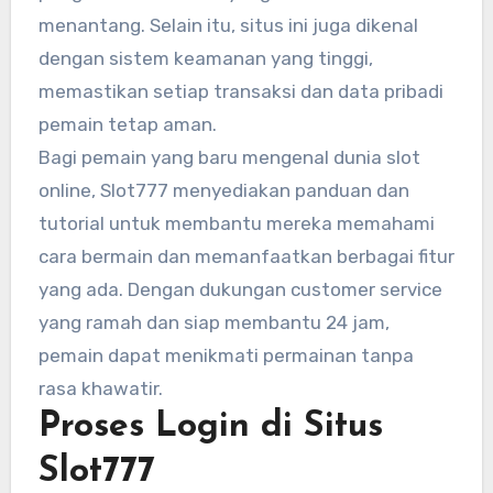
menantang. Selain itu, situs ini juga dikenal
dengan sistem keamanan yang tinggi,
memastikan setiap transaksi dan data pribadi
pemain tetap aman.
Bagi pemain yang baru mengenal dunia slot
online, Slot777 menyediakan panduan dan
tutorial untuk membantu mereka memahami
cara bermain dan memanfaatkan berbagai fitur
yang ada. Dengan dukungan customer service
yang ramah dan siap membantu 24 jam,
pemain dapat menikmati permainan tanpa
rasa khawatir.
Proses Login di Situs
Slot777