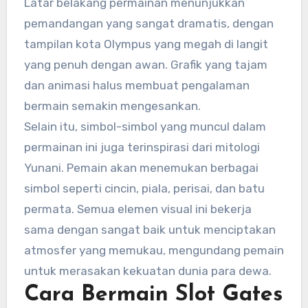
Latar belakang permainan menunjukkan
pemandangan yang sangat dramatis, dengan
tampilan kota Olympus yang megah di langit
yang penuh dengan awan. Grafik yang tajam
dan animasi halus membuat pengalaman
bermain semakin mengesankan.
Selain itu, simbol-simbol yang muncul dalam
permainan ini juga terinspirasi dari mitologi
Yunani. Pemain akan menemukan berbagai
simbol seperti cincin, piala, perisai, dan batu
permata. Semua elemen visual ini bekerja
sama dengan sangat baik untuk menciptakan
atmosfer yang memukau, mengundang pemain
untuk merasakan kekuatan dunia para dewa.
Cara Bermain Slot Gates