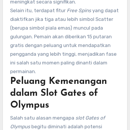
meningkat secara signifikan.
Selain itu, terdapat fitur
Free Spins
yang dapat
diaktifkan jika tiga atau lebih simbol Scatter
(berupa simbol piala emas) muncul pada
gulungan. Pemain akan diberikan 15 putaran
gratis dengan peluang untuk mendapatkan
pengganda yang lebih tinggi, menjadikan fase
ini salah satu momen paling dinanti dalam
permainan.
Peluang Kemenangan
dalam Slot Gates of
Olympus
Salah satu alasan mengapa
slot Gates of
Olympus
begitu diminati adalah potensi