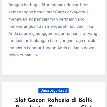
Dengan berbagai fitur menarik dan potensi
kemenangan besar,
slot Gates of Olympus
menawarkan pengalaman bermain yang
menyenangkan dan mengasyikkan. Jadi, jika
Anda seorang penggemar permainan slot yang
mencari petualangan baru, jangan ragu untuk
mencoba keberuntungan Anda di dunia dewa-
dewa Yunani ini.
Uncategorized
Slot Gacor: Rahasia di Balik