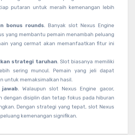
tiap putaran untuk meraih kemenangan lebih
an bonus rounds
. Banyak slot Nexus Engine
onus yang membantu pemain menambah peluang
in yang cermat akan memanfaatkan fitur ini
ikan strategi taruhan
. Slot biasanya memiliki
ih sering muncul. Pemain yang jeli dapat
an untuk memaksimalkan hasil.
 jawab
. Walaupun slot Nexus Engine gacor,
 dengan disiplin dan tetap fokus pada hiburan
kan. Dengan strategi yang tepat, slot Nexus
 peluang kemenangan signifikan.