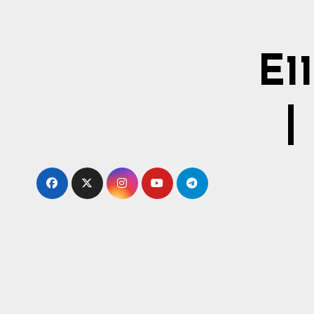
Skip
to
content
E1
|