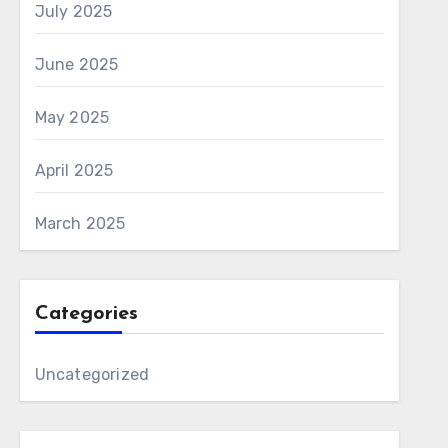
July 2025
June 2025
May 2025
April 2025
March 2025
Categories
Uncategorized