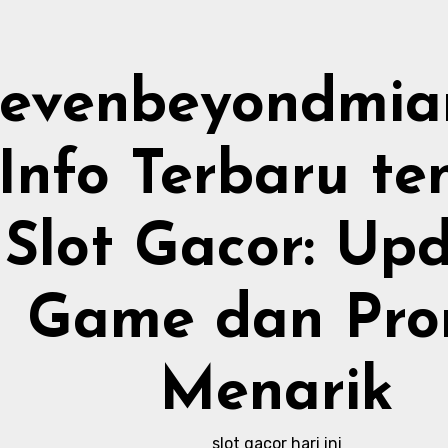
1evenbeyondmia
 Info Terbaru t
Slot Gacor: Up
Game dan Pr
Menarik
slot gacor hari ini