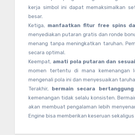
kerja simbol ini dapat memaksimalkan se
besar.
Ketiga,
manfaatkan fitur free spins d
menyediakan putaran gratis dan ronde b
menang tanpa meningkatkan taruhan. Pema
secara optimal.
Keempat,
amati pola putaran dan sesua
momen tertentu di mana kemenangan leb
mengenali pola ini dan menyesuaikan taruh
Terakhir,
bermain secara bertanggung
kemenangan tidak selalu konsisten. Bermain
akan membuat pengalaman lebih menyenang
Engine bisa memberikan keseruan sekaligus