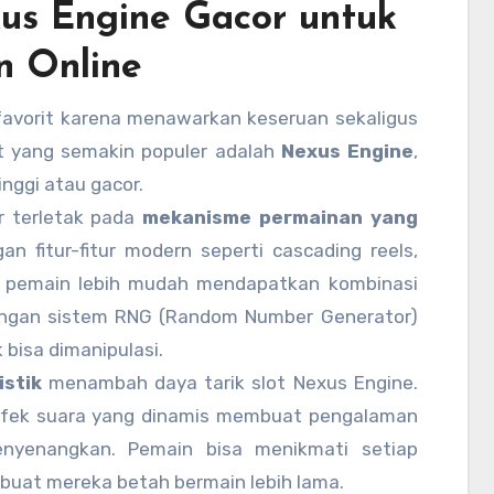
us Engine Gacor untuk
n Online
t yang semakin populer adalah
Nexus Engine
,
nggi atau gacor.
 terletak pada
mekanisme permainan yang
gan fitur-fitur modern seperti cascading reels,
at pemain lebih mudah mendapatkan kombinasi
engan sistem RNG (Random Number Generator)
 bisa dimanipulasi.
istik
menambah daya tarik slot Nexus Engine.
 efek suara yang dinamis membuat pengalaman
enyenangkan. Pemain bisa menikmati setiap
buat mereka betah bermain lebih lama.