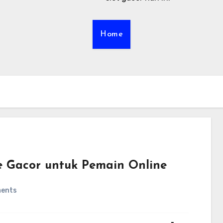
Home
e Gacor untuk Pemain Online
ents