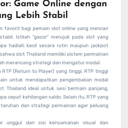
acor: Game Online dengan
ng Lebih Stabil
abil. Istilah “gacor” merujuk pada slot yang
pa hadiah kecil secara rutin maupun jackpot
 bahwa slot Thailand memiliki sistem permainan
dah merancang strategi dan mengatur modal.
RTP (Return to Player) yang tinggi. RTP tinggi
main untuk mendapatkan pengembalian modal
t Thailand ideal untuk sesi bermain panjang,
a cepat kehilangan saldo. Selain itu, RTP yang
aruhan dan strategi permainan agar peluang
cor unggul dari sisi kenyamanan visual dan