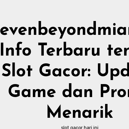
1evenbeyondmia
 Info Terbaru t
Slot Gacor: Up
Game dan Pr
Menarik
slot gacor hari ini