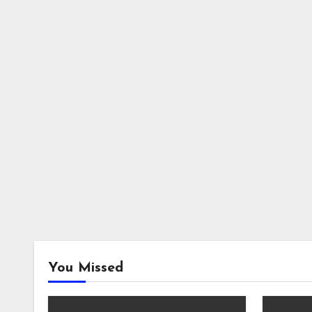
You Missed