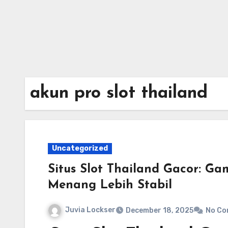
akun pro slot thailand
Uncategorized
Situs Slot Thailand Gacor: G
Menang Lebih Stabil
Juvia Lockser
December 18, 2025
No C