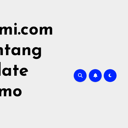
mi.com
entang
date
omo