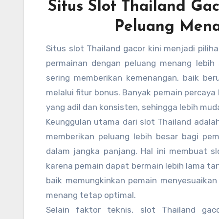
Situs Slot Thailand G
Peluang Mena
Situs slot Thailand gacor kini menjadi pilihan favorit bagi pemain slot online yang mencari
permainan dengan peluang menang lebih st
sering memberikan kemenangan, baik beru
melalui fitur bonus. Banyak pemain percaya
yang adil dan konsisten, sehingga lebih mu
Keunggulan utama dari slot Thailand adalah 
memberikan peluang lebih besar bagi pe
dalam jangka panjang. Hal ini membuat slo
karena pemain dapat bermain lebih lama tanp
baik memungkinkan pemain menyesuaikan t
menang tetap optimal.
Selain faktor teknis, slot Thailand ga