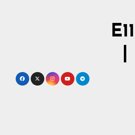
Skip
to
content
E1
|