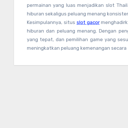
permainan yang luas menjadikan slot Thaila
hiburan sekaligus peluang menang konsiste
Kesimpulannya, situs
slot gacor
menghadirk
hiburan dan peluang menang. Dengan penge
yang tepat, dan pemilihan game yang sesu
meningkatkan peluang kemenangan secara 