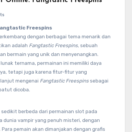
 Online: Fangtastic Freespins
ts
Fangtastic Freespins
 berkembang dengan berbagai tema menarik dan
atikan adalah
Fangtastic Freespins
, sebuah
an bermain yang unik dan menyenangkan.
nak ternama, permainan ini memiliki daya
a, tetapi juga karena fitur-fitur yang
h lanjut mengenai
Fangtastic Freespins
sebagai
patut dicoba.
edikit berbeda dari permainan slot pada
 dunia vampir yang penuh misteri, dengan
k. Para pemain akan dimanjakan dengan grafis