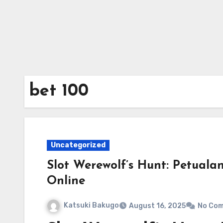
bet 100
Uncategorized
Slot Werewolf’s Hunt: Petual
Online
Katsuki Bakugo
August 16, 2025
No Co