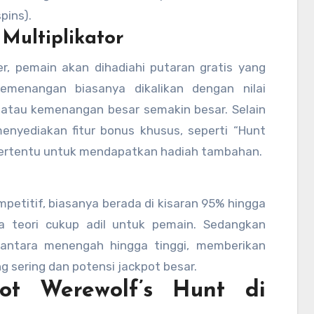
pins).
Multiplikator
, pemain akan dihadiahi putaran gratis yang
kemenangan biasanya dikalikan dengan nilai
 atau kemenangan besar semakin besar. Selain
menyediakan fitur bonus khusus, seperti “Hunt
 tertentu untuk mendapatkan hadiah tambahan.
ompetitif, biasanya berada di kisaran 95% hingga
a teori cukup adil untuk pemain. Sedangkan
n antara menengah hingga tinggi, memberikan
 sering dan potensi jackpot besar.
ot Werewolf’s Hunt di