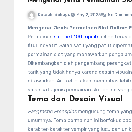
Mengenal Jenis Permainan Slot
Katsuki Bakugo
May 2, 2025
No Commen
Mengenal Jenis Permainan Slot Online: 
Permainan
slot bet 100 rupiah
online terus
fitur inovatif. Salah satu yang patut diperh
permainan slot yang menawarkan pengalam
Dikembangkan oleh pengembang perangkat lu
tarik yang tidak hanya karena desain visualny
ditawarkan. Artikel ini akan membahas lebi
salah satu jenis permainan slot online yang 
Tema dan Desain Visual
Fangtastic Freespins
mengusung tema yang s
umumnya. Tema permainan ini berfokus pada
karakter-karakter vampir yang lucu dan uni