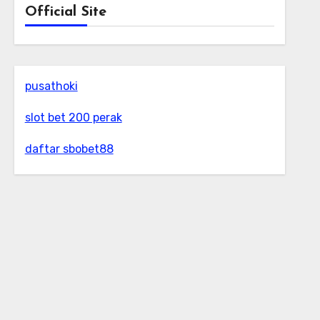
Official Site
pusathoki
slot bet 200 perak
daftar sbobet88