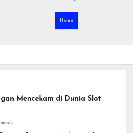
Home
angan Mencekam di Dunia Slot
mments