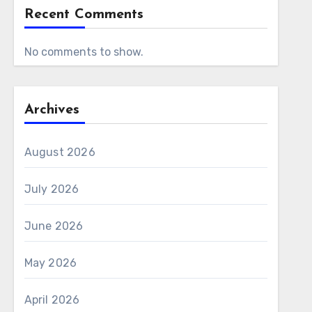
Recent Comments
No comments to show.
Archives
August 2026
July 2026
June 2026
May 2026
April 2026