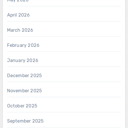
April 2026
March 2026
February 2026
January 2026
December 2025
November 2025
October 2025
September 2025