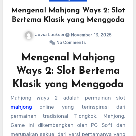
Mengenal Mahjong Ways 2: Slot
Bertema Klasik yang Menggoda
Juvia Lockser
November 13, 2025
No Comments
Mengenal Mahjong
Ways 2: Slot Bertema
Klasik yang Menggoda
Mahjong Ways 2 adalah permainan slot
mahjong
online yang terinspirasi dari
permainan tradisional Tiongkok, Mahjong.
Game ini dikembangkan oleh PG Soft dan
merupakan sekuel dari versi pertamanya yang