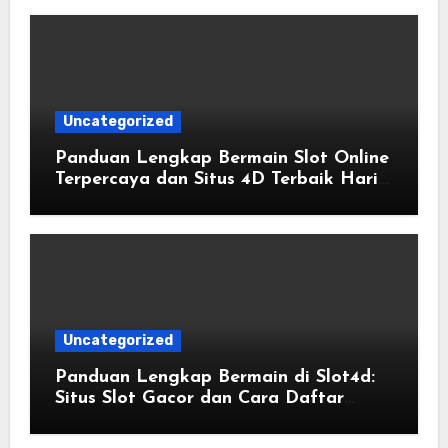
Uncategorized
Panduan Lengkap Bermain Slot Online
Terpercaya dan Situs 4D Terbaik Hari
Ini
Uncategorized
Panduan Lengkap Bermain di Slot4d:
Situs Slot Gacor dan Cara Daftar
Resmi