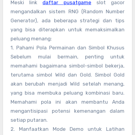
Meski link
daftar pusatgame
slot gacor
mengandalkan sistem RNG (Random Number
Generator), ada beberapa strategi dan tips
yang bisa diterapkan untuk memaksimalkan
peluang menang:
1. Pahami Pola Permainan dan Simbol Khusus
Sebelum mulai bermain, penting untuk
memahami bagaimana simbol-simbol bekerja,
terutama simbol Wild dan Gold. Simbol Gold
akan berubah menjadi Wild setelah menang,
yang bisa membuka peluang kombinasi baru.
Memahami pola ini akan membantu Anda
mengantisipasi potensi kemenangan dalam
setiap putaran.
2. Manfaatkan Mode Demo untuk Latihan