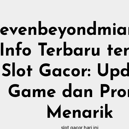
1evenbeyondmia
 Info Terbaru t
Slot Gacor: Up
Game dan Pr
Menarik
slot gacor hari ini