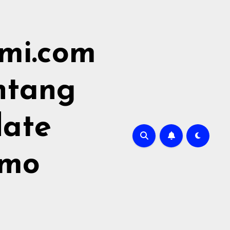
mi.com
entang
date
omo