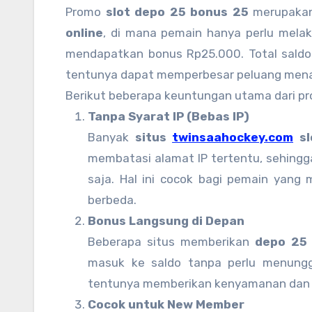
Promo
slot depo 25 bonus 25
merupakan
online
, di mana pemain hanya perlu mela
mendapatkan bonus Rp25.000. Total saldo
tentunya dapat memperbesar peluang men
Berikut beberapa keuntungan utama dari pro
Tanpa Syarat IP (Bebas IP)
Banyak
situs
twinsaahockey.com
sl
membatasi alamat IP tertentu, sehingga
saja. Hal ini cocok bagi pemain yang 
berbeda.
Bonus Langsung di Depan
Beberapa situs memberikan
depo 25 
masuk ke saldo tanpa perlu menunggu
tentunya memberikan kenyamanan dan 
Cocok untuk New Member