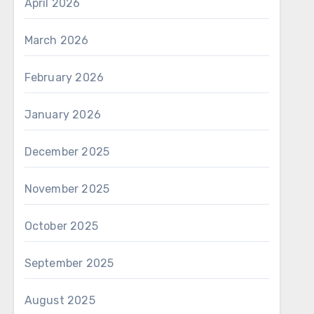
April 2026
March 2026
February 2026
January 2026
December 2025
November 2025
October 2025
September 2025
August 2025