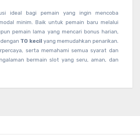
si ideal bagi pemain yang ingin mencoba
modal minim. Baik untuk pemain baru melalui
upun pemain lama yang mencari bonus harian,
n dengan
TO kecil
yang memudahkan penarikan.
rpercaya, serta memahami semua syarat dan
ngalaman bermain slot yang seru, aman, dan