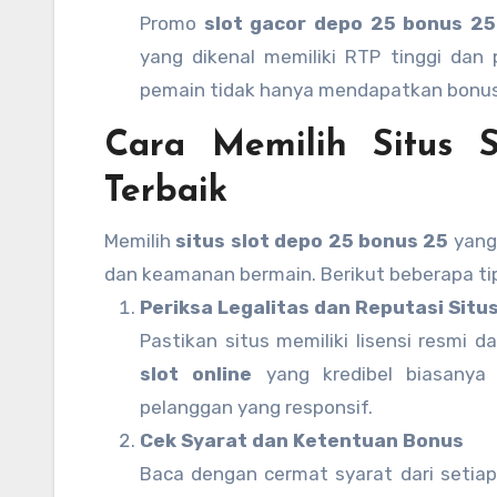
Promo
slot gacor depo 25 bonus 25
yang dikenal memiliki RTP tinggi dan
pemain tidak hanya mendapatkan bonus,
Cara Memilih Situs 
Terbaik
Memilih
situs slot depo 25 bonus 25
yang
dan keamanan bermain. Berikut beberapa tips
Periksa Legalitas dan Reputasi Situ
Pastikan situs memiliki lisensi resmi 
slot online
yang kredibel biasanya 
pelanggan yang responsif.
Cek Syarat dan Ketentuan Bonus
Baca dengan cermat syarat dari seti