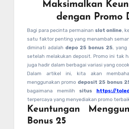
Maksimalkan Keun
dengan Promo 
Bagi para pecinta permainan
slot online
, 
satu faktor penting yang menambah semanga
diminati adalah
depo 25 bonus 25
, yang
setelah melakukan deposit. Promo ini tak 
juga hadir dalam berbagai variasi yang coc
Dalam artikel ini, kita akan memba
menggunakan promo
deposit 25 bonus 2
bagaimana memilih
situs
https://tol
terpercaya yang menyediakan promo terba
Keuntungan Menggu
Bonus 25