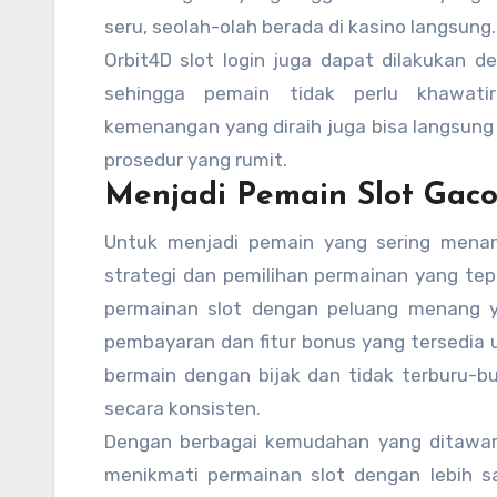
seru, seolah-olah berada di kasino langsung.
Orbit4D slot login juga dapat dilakukan
sehingga pemain tidak perlu khawatir
kemenangan yang diraih juga bisa langsung 
prosedur yang rumit.
Menjadi Pemain Slot Gaco
Untuk menjadi pemain yang sering menan
strategi dan pemilihan permainan yang tep
permainan slot dengan peluang menang y
pembayaran dan fitur bonus yang tersedia 
bermain dengan bijak dan tidak terburu
secara konsisten.
Dengan berbagai kemudahan yang ditawarka
menikmati permainan slot dengan lebih 