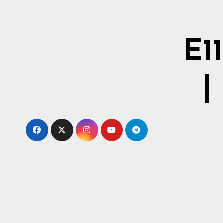
Skip
to
content
E1
|