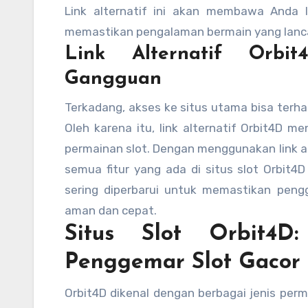
Link alternatif ini akan membawa Anda 
memastikan pengalaman bermain yang lanca
Link Alternatif Orbi
Gangguan
Terkadang, akses ke situs utama bisa terh
Oleh karena itu, link alternatif Orbit4D m
permainan slot. Dengan menggunakan link a
semua fitur yang ada di situs slot Orbit4D 
sering diperbarui untuk memastikan pen
aman dan cepat.
Situs Slot Orbit4D
Penggemar Slot Gacor
Orbit4D dikenal dengan berbagai jenis perm