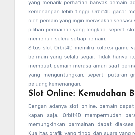
yang menarik perhatian banyak pemain ada
kemenangan lebih tinggi. Orbit4D gacor men
oleh pemain yang ingin merasakan sensasi
pilihan permainan yang lengkap, seperti slo
memenuhi selera setiap pemain.
Situs slot Orbit4D memiliki koleksi game 
bermain yang selalu segar. Tidak hanya it
membuat pemain merasa aman saat bermain.
yang menguntungkan, seperti putaran gra
peluang kemenangan.
Slot Online: Kemudahan B
Dengan adanya slot online, pemain dapat
kapan saja. Orbit4D mempermudah para
memungkinkan permainan dapat diakses 
Kualitas grafik yang tinggi dan suara yang