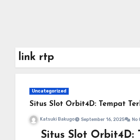
link rtp
Uncategorized
Situs Slot Orbit4D: Tempat Te
Katsuki Bakugo
September 16, 2025
No
Situs Slot Orbit4D: