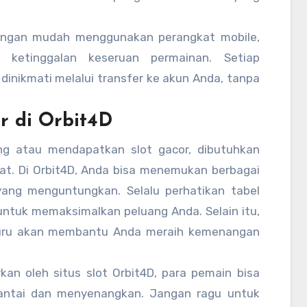
 dengan mudah menggunakan perangkat mobile,
 ketinggalan keseruan permainan. Setiap
dinikmati melalui transfer ke akun Anda, tanpa
r di Orbit4D
g atau mendapatkan slot gacor, dibutuhkan
at. Di Orbit4D, Anda bisa menemukan berbagai
ang menguntungkan. Selalu perhatikan tabel
untuk memaksimalkan peluang Anda. Selain itu,
-buru akan membantu Anda meraih kemenangan
n oleh situs slot Orbit4D, para pemain bisa
santai dan menyenangkan. Jangan ragu untuk