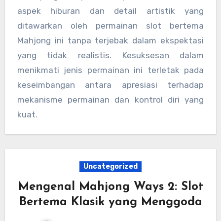
aspek hiburan dan detail artistik yang
ditawarkan oleh permainan slot bertema
Mahjong ini tanpa terjebak dalam ekspektasi
yang tidak realistis. Kesuksesan dalam
menikmati jenis permainan ini terletak pada
keseimbangan antara apresiasi terhadap
mekanisme permainan dan kontrol diri yang
kuat.
Uncategorized
Mengenal Mahjong Ways 2: Slot
Bertema Klasik yang Menggoda