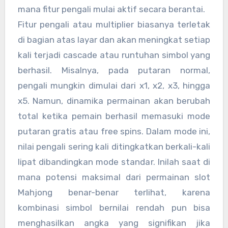
mana fitur pengali mulai aktif secara berantai.
Fitur pengali atau multiplier biasanya terletak
di bagian atas layar dan akan meningkat setiap
kali terjadi cascade atau runtuhan simbol yang
berhasil. Misalnya, pada putaran normal,
pengali mungkin dimulai dari x1, x2, x3, hingga
x5. Namun, dinamika permainan akan berubah
total ketika pemain berhasil memasuki mode
putaran gratis atau free spins. Dalam mode ini,
nilai pengali sering kali ditingkatkan berkali-kali
lipat dibandingkan mode standar. Inilah saat di
mana potensi maksimal dari permainan slot
Mahjong benar-benar terlihat, karena
kombinasi simbol bernilai rendah pun bisa
menghasilkan angka yang signifikan jika