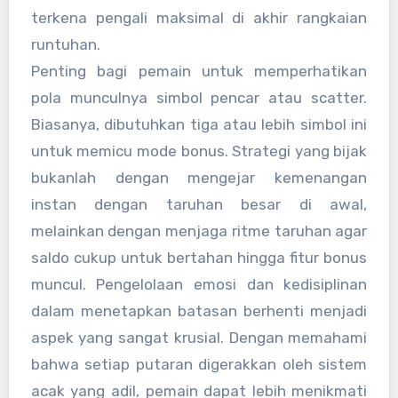
terkena pengali maksimal di akhir rangkaian
runtuhan.
Penting bagi pemain untuk memperhatikan
pola munculnya simbol pencar atau scatter.
Biasanya, dibutuhkan tiga atau lebih simbol ini
untuk memicu mode bonus. Strategi yang bijak
bukanlah dengan mengejar kemenangan
instan dengan taruhan besar di awal,
melainkan dengan menjaga ritme taruhan agar
saldo cukup untuk bertahan hingga fitur bonus
muncul. Pengelolaan emosi dan kedisiplinan
dalam menetapkan batasan berhenti menjadi
aspek yang sangat krusial. Dengan memahami
bahwa setiap putaran digerakkan oleh sistem
acak yang adil, pemain dapat lebih menikmati