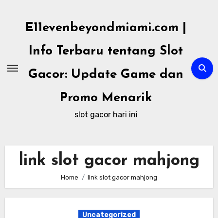
Skip
to
E11evenbeyondmiami.com |
content
Info Terbaru tentang Slot
Gacor: Update Game dan
Promo Menarik
slot gacor hari ini
link slot gacor mahjong
Home
link slot gacor mahjong
Uncategorized