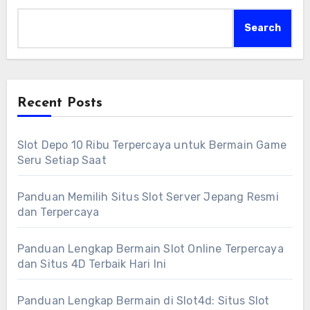
Search
Recent Posts
Slot Depo 10 Ribu Terpercaya untuk Bermain Game
Seru Setiap Saat
Panduan Memilih Situs Slot Server Jepang Resmi
dan Terpercaya
Panduan Lengkap Bermain Slot Online Terpercaya
dan Situs 4D Terbaik Hari Ini
Panduan Lengkap Bermain di Slot4d: Situs Slot