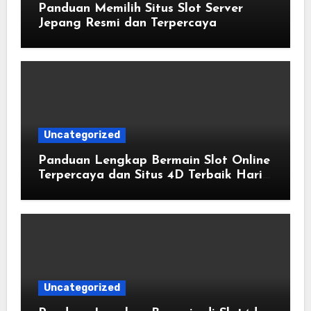
Panduan Memilih Situs Slot Server
Jepang Resmi dan Terpercaya
Uncategorized
Panduan Lengkap Bermain Slot Online
Terpercaya dan Situs 4D Terbaik Hari
Ini
Uncategorized