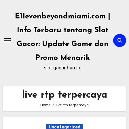
Skip
to
E11evenbeyondmiami.com |
content
Info Terbaru tentang Slot
Gacor: Update Game dan
Promo Menarik
slot gacor hari ini
live rtp terpercaya
Home
live rtp terpercaya
Uncategorized