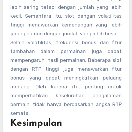
lebih sering tetapi dengan jumlah yang lebih
kecil. Sementara itu, slot dengan volatilitas
tinggi menawarkan kemenangan yang lebih
jarang namun dengan jumlah yang lebih besar.
Selain volatilitas, frekuensi bonus dan fitur
tambahan dalam permainan juga dapat
mempengaruhi hasil permainan. Beberapa slot
dengan RTP tinggi juga menawarkan fitur
bonus yang dapat meningkatkan peluang
menang. Oleh karena itu, penting untuk
memperhatikan keseluruhan pengalaman
bermain, tidak hanya berdasarkan angka RTP
semata.
Kesimpulan