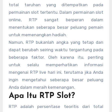
total taruhan yang ditempatkan pada
permainan slot tertentu. Dalam permainan slot
online, RTP sangat berperan dalam
menentukan seberapa besar peluang pemain
untuk memenangkan hadiah.
Namun, RTP bukanlah angka yang tetap dan
dapat berubah seiring waktu tergantung pada
beberapa faktor. Oleh karena itu, penting
untuk selalu memperhatikan informasi
mengenai RTP live hari ini, terutama jika Anda
ingin mengetahui seberapa besar peluang
Anda dalam meraih kemenangan.
Apa Itu RTP Slot?
RTP adalah persentase teoritis dari total