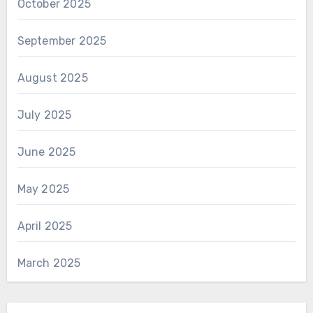
October 2025
September 2025
August 2025
July 2025
June 2025
May 2025
April 2025
March 2025