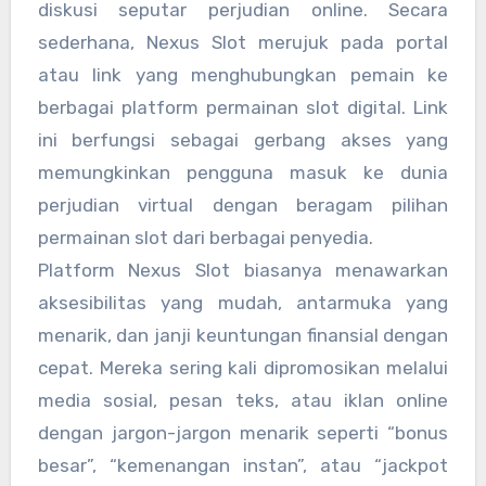
diskusi seputar perjudian online. Secara
sederhana, Nexus Slot merujuk pada portal
atau link yang menghubungkan pemain ke
berbagai platform permainan slot digital. Link
ini berfungsi sebagai gerbang akses yang
memungkinkan pengguna masuk ke dunia
perjudian virtual dengan beragam pilihan
permainan slot dari berbagai penyedia.
Platform Nexus Slot biasanya menawarkan
aksesibilitas yang mudah, antarmuka yang
menarik, dan janji keuntungan finansial dengan
cepat. Mereka sering kali dipromosikan melalui
media sosial, pesan teks, atau iklan online
dengan jargon-jargon menarik seperti “bonus
besar”, “kemenangan instan”, atau “jackpot