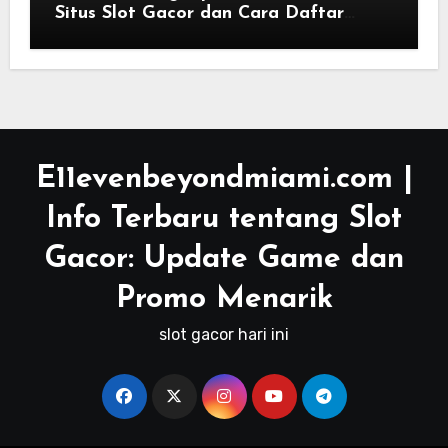
Situs Slot Gacor dan Cara Daftar
Resmi
E11evenbeyondmiami.com |
Info Terbaru tentang Slot
Gacor: Update Game dan
Promo Menarik
slot gacor hari ini