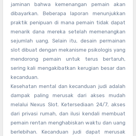
jaminan bahwa kemenangan pemain akan
dibayarkan. Beberapa laporan menunjukkan
praktik penipuan di mana pemain tidak dapat
menarik dana mereka setelah memenangkan
sejumlah uang. Selain itu, desain permainan
slot dibuat dengan mekanisme psikologis yang
mendorong pemain untuk terus bertaruh,
sering kali mengakibatkan kerugian besar dan
kecanduan.
Kesehatan mental dan kecanduan judi adalah
dampak paling merusak dari akses mudah
melalui Nexus Slot. Ketersediaan 24/7, akses
dari privasi rumah, dan ilusi kendali membuat
pemain rentan menghabiskan waktu dan uang
berlebihan. Kecanduan judi dapat merusak