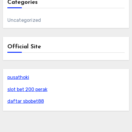
Categories
Uncategorized
Official Site
pusathoki
slot bet 200 perak
daftar sbobet88