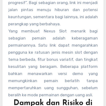
progresif”. Bagi sebagian orang, link ini menjadi
jalan pintas menuju hiburan dan potensi
keuntungan, sementara bagi lainnya, ini adalah
perangkap yang berbahaya.
Yang membuat Nexus Slot menarik bagi
sebagian pemain adalah keberagaman
permainannya. Satu link dapat mengarahkan
pengguna ke ratusan jenis mesin slot dengan
tema berbeda, fitur bonus variatif, dan tingkat
kesulitan yang beragam. Beberapa platform
bahkan menawarkan versi demo yang
memungkinkan pemain berlatih tanpa
mempertaruhkan uang sungguhan, sebelum
beralih ke mode permainan dengan uang asli.
Dampak dan Risiko di