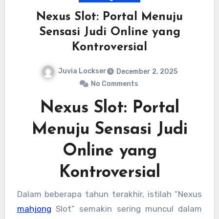
Nexus Slot: Portal Menuju
Sensasi Judi Online yang
Kontroversial
Juvia Lockser
December 2, 2025
No Comments
Nexus Slot: Portal
Menuju Sensasi Judi
Online yang
Kontroversial
Dalam beberapa tahun terakhir, istilah “Nexus
mahjong
Slot” semakin sering muncul dalam