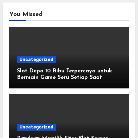
You Missed
Uncategorized
Slot Depo 10 Ribu Terpercaya untuk
Bermain Game Seru Setiap Saat
Uncategorized