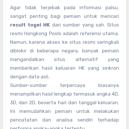
Agar tidak terjebak pada informasi palsu,
sangat penting bagi pemain untuk mencari
result togel HK
dari sumber yang sah. Situs
resmi Hongkong Pools adalah referensi utama.
Namun, karena akses ke situs resmi seringkali
diblokir di beberapa negara, banyak pemain
mengandalkan situs alternatif yang
memberikan hasil keluaran HK yang sinkron
dengan data asli.
Sumber-sumber terpercaya biasanya
menampilkan hasil lengkap termasuk angka 4D,
3D, dan 2D, beserta hari dan tanggal keluaran.
Ini memudahkan pemain untuk melakukan
pencatatan dan analisa sendiri terhadap
performa angka-angka tertentu.