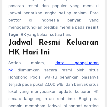
pasaran resmi dan populer yang memiliki
jadwal penarikan angka setiap malam. Para
bettor di Indonesia banyak yang
menggantungkan prediksi mereka pada
result
togel HK
yang keluar setiap hari.
Jadwal Resmi Keluaran
HK Hari Ini
Setiap malam,
data pengeluaran
hk
diumumkan secara resmi oleh situs
Hongkong Pools. Waktu penarikan biasanya
terjadi pada pukul 23.00 WIB, dan banyak situs
lokal yang menyediakan update keluaran HK
secara langsung atau real-time. Bagi para
pemain, memahami jadwal ini sangat penting