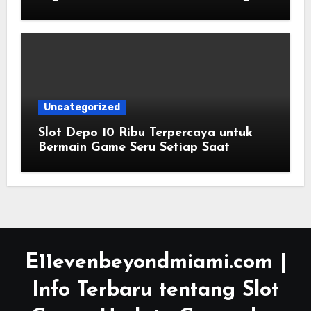
Teknologi Terkini
Uncategorized
Slot Depo 10 Ribu Terpercaya untuk
Bermain Game Seru Setiap Saat
E11evenbeyondmiami.com |
Info Terbaru tentang Slot