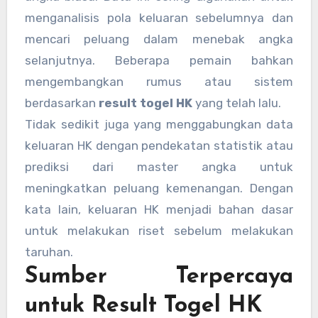
menganalisis pola keluaran sebelumnya dan
mencari peluang dalam menebak angka
selanjutnya. Beberapa pemain bahkan
mengembangkan rumus atau sistem
berdasarkan
result togel HK
yang telah lalu.
Tidak sedikit juga yang menggabungkan data
keluaran HK dengan pendekatan statistik atau
prediksi dari master angka untuk
meningkatkan peluang kemenangan. Dengan
kata lain, keluaran HK menjadi bahan dasar
untuk melakukan riset sebelum melakukan
taruhan.
Sumber Terpercaya
untuk Result Togel HK