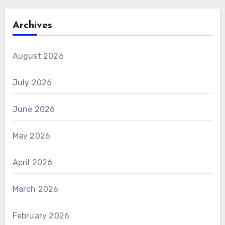
Archives
August 2026
July 2026
June 2026
May 2026
April 2026
March 2026
February 2026