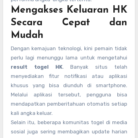
Mengakses Keluaran HK
Secara Cepat dan
Mudah
Dengan kemajuan teknologi, kini pemain tidak
perlu lagi menunggu lama untuk mengetahui
result togel HK
. Banyak situs telah
menyediakan fitur notifikasi atau aplikasi
khusus yang bisa diunduh di smartphone.
Melalui aplikasi tersebut, pengguna bisa
mendapatkan pemberitahuan otomatis setiap
kali angka keluar.
Selain itu, beberapa komunitas togel di media
sosial juga sering membagikan update harian