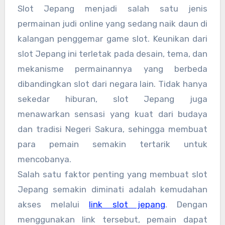
Slot Jepang menjadi salah satu jenis
permainan judi online yang sedang naik daun di
kalangan penggemar game slot. Keunikan dari
slot Jepang ini terletak pada desain, tema, dan
mekanisme permainannya yang berbeda
dibandingkan slot dari negara lain. Tidak hanya
sekedar hiburan, slot Jepang juga
menawarkan sensasi yang kuat dari budaya
dan tradisi Negeri Sakura, sehingga membuat
para pemain semakin tertarik untuk
mencobanya.
Salah satu faktor penting yang membuat slot
Jepang semakin diminati adalah kemudahan
akses melalui
link slot jepang
. Dengan
menggunakan link tersebut, pemain dapat