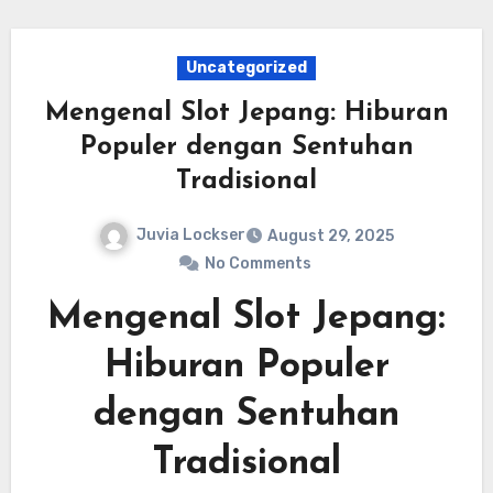
Uncategorized
Mengenal Slot Jepang: Hiburan
Populer dengan Sentuhan
Tradisional
Juvia Lockser
August 29, 2025
No Comments
Mengenal Slot Jepang:
Hiburan Populer
dengan Sentuhan
Tradisional