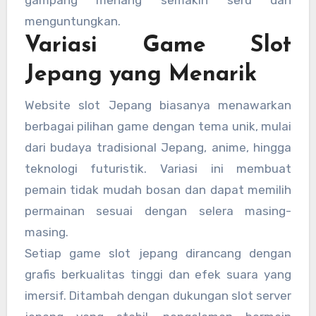
gampang menang semakin seru dan
menguntungkan.
Variasi Game Slot
Jepang yang Menarik
Website slot Jepang biasanya menawarkan
berbagai pilihan game dengan tema unik, mulai
dari budaya tradisional Jepang, anime, hingga
teknologi futuristik. Variasi ini membuat
pemain tidak mudah bosan dan dapat memilih
permainan sesuai dengan selera masing-
masing.
Setiap game slot jepang dirancang dengan
grafis berkualitas tinggi dan efek suara yang
imersif. Ditambah dengan dukungan slot server