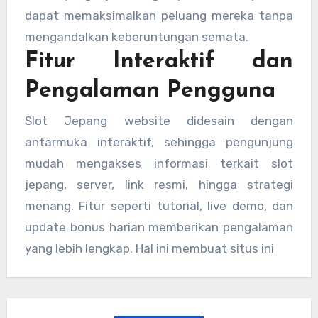
dapat memaksimalkan peluang mereka tanpa
mengandalkan keberuntungan semata.
Fitur Interaktif dan
Pengalaman Pengguna
Slot Jepang website didesain dengan
antarmuka interaktif, sehingga pengunjung
mudah mengakses informasi terkait slot
jepang, server, link resmi, hingga strategi
menang. Fitur seperti tutorial, live demo, dan
update bonus harian memberikan pengalaman
yang lebih lengkap. Hal ini membuat situs ini