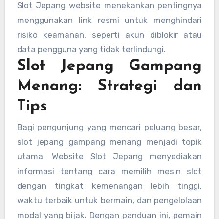
Slot Jepang website menekankan pentingnya
menggunakan link resmi untuk menghindari
risiko keamanan, seperti akun diblokir atau
data pengguna yang tidak terlindungi.
Slot Jepang Gampang
Menang: Strategi dan
Tips
Bagi pengunjung yang mencari peluang besar,
slot jepang gampang menang menjadi topik
utama. Website Slot Jepang menyediakan
informasi tentang cara memilih mesin slot
dengan tingkat kemenangan lebih tinggi,
waktu terbaik untuk bermain, dan pengelolaan
modal yang bijak. Dengan panduan ini, pemain