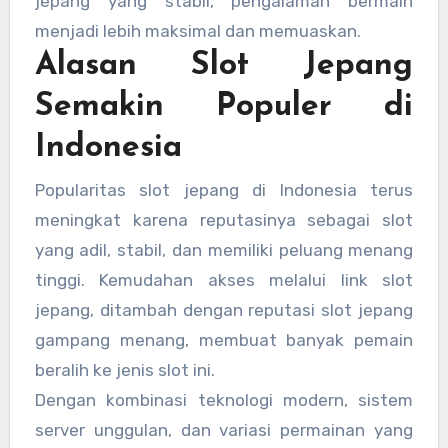
jepang yang stabil, pengalaman bermain
menjadi lebih maksimal dan memuaskan.
Alasan Slot Jepang
Semakin Populer di
Indonesia
Popularitas slot jepang di Indonesia terus
meningkat karena reputasinya sebagai slot
yang adil, stabil, dan memiliki peluang menang
tinggi. Kemudahan akses melalui link slot
jepang, ditambah dengan reputasi slot jepang
gampang menang, membuat banyak pemain
beralih ke jenis slot ini.
Dengan kombinasi teknologi modern, sistem
server unggulan, dan variasi permainan yang