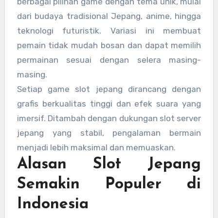
berbagai pilihan game dengan tema unik, mulai
dari budaya tradisional Jepang, anime, hingga
teknologi futuristik. Variasi ini membuat
pemain tidak mudah bosan dan dapat memilih
permainan sesuai dengan selera masing-
masing.
Setiap game slot jepang dirancang dengan
grafis berkualitas tinggi dan efek suara yang
imersif. Ditambah dengan dukungan slot server
jepang yang stabil, pengalaman bermain
menjadi lebih maksimal dan memuaskan.
Alasan Slot Jepang
Semakin Populer di
Indonesia