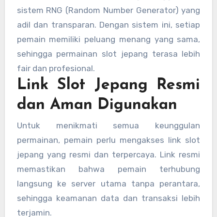
sistem RNG (Random Number Generator) yang
adil dan transparan. Dengan sistem ini, setiap
pemain memiliki peluang menang yang sama,
sehingga permainan slot jepang terasa lebih
fair dan profesional.
Link Slot Jepang Resmi
dan Aman Digunakan
Untuk menikmati semua keunggulan
permainan, pemain perlu mengakses link slot
jepang yang resmi dan terpercaya. Link resmi
memastikan bahwa pemain terhubung
langsung ke server utama tanpa perantara,
sehingga keamanan data dan transaksi lebih
terjamin.