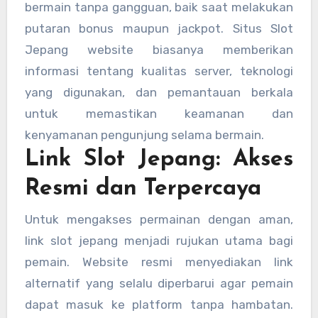
bermain tanpa gangguan, baik saat melakukan
putaran bonus maupun jackpot. Situs Slot
Jepang website biasanya memberikan
informasi tentang kualitas server, teknologi
yang digunakan, dan pemantauan berkala
untuk memastikan keamanan dan
kenyamanan pengunjung selama bermain.
Link Slot Jepang: Akses
Resmi dan Terpercaya
Untuk mengakses permainan dengan aman,
link slot jepang menjadi rujukan utama bagi
pemain. Website resmi menyediakan link
alternatif yang selalu diperbarui agar pemain
dapat masuk ke platform tanpa hambatan.