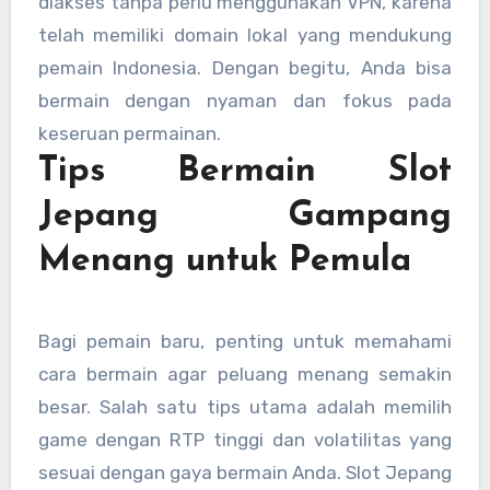
diakses tanpa perlu menggunakan VPN, karena
telah memiliki domain lokal yang mendukung
pemain Indonesia. Dengan begitu, Anda bisa
bermain dengan nyaman dan fokus pada
keseruan permainan.
Tips Bermain Slot
Jepang Gampang
Menang untuk Pemula
Bagi pemain baru, penting untuk memahami
cara bermain agar peluang menang semakin
besar. Salah satu tips utama adalah memilih
game dengan RTP tinggi dan volatilitas yang
sesuai dengan gaya bermain Anda. Slot Jepang