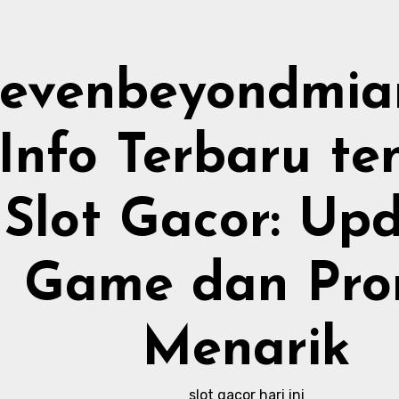
1evenbeyondmia
 Info Terbaru t
Slot Gacor: Up
Game dan Pr
Menarik
slot gacor hari ini