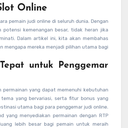
Slot Online
 potensi kemenangan besar, tidak heran jika
inati. Dalam artikel ini, kita akan membahas
dan mengapa mereka menjadi pilihan utama bagi
n Tepat untuk Penggemar
m permainan yang dapat memenuhi kebutuhan
tema yang bervariasi, serta fitur bonus yang
stinasi utama bagi para penggemar judi online.
land yang menyediakan permainan dengan RTP
eluang lebih besar bagi pemain untuk meraih