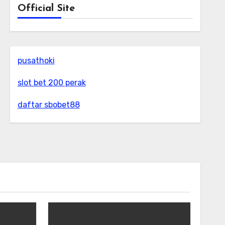
Official Site
pusathoki
slot bet 200 perak
daftar sbobet88