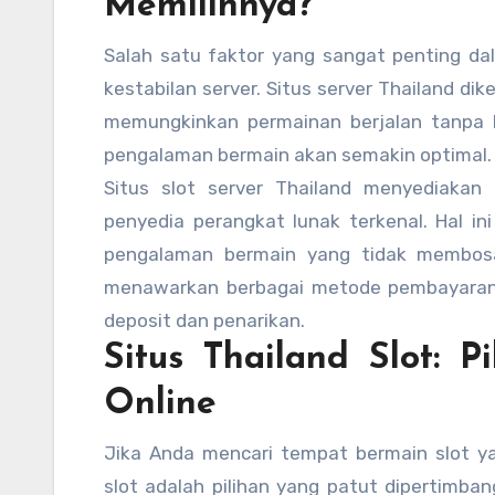
Memilihnya?
Salah satu faktor yang sangat penting da
kestabilan server. Situs server Thailand dik
memungkinkan permainan berjalan tanpa l
pengalaman bermain akan semakin optimal.
Situs slot server Thailand menyediakan 
penyedia perangkat lunak terkenal. Hal in
pengalaman bermain yang tidak membosank
menawarkan berbagai metode pembayara
deposit dan penarikan.
Situs Thailand Slot: P
Online
Jika Anda mencari tempat bermain slot yan
slot adalah pilihan yang patut dipertimba