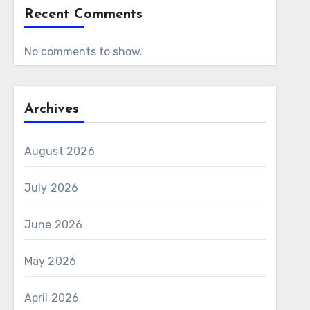
Recent Comments
No comments to show.
Archives
August 2026
July 2026
June 2026
May 2026
April 2026