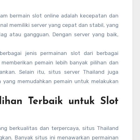
lam bermain slot online adalah kecepatan dan
enal memiliki server yang cepat dan stabil, yang
ag atau gangguan. Dengan server yang baik,
berbagai jenis permainan slot dari berbagai
i memberikan pemain lebih banyak pilihan dan
an. Selain itu, situs server Thailand juga
n yang memudahkan pemain untuk melakukan
ilihan Terbaik untuk Slot
g berkualitas dan terpercaya, situs Thailand
ngkan. Banyak situs ini menawarkan permainan