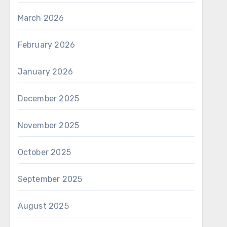
March 2026
February 2026
January 2026
December 2025
November 2025
October 2025
September 2025
August 2025