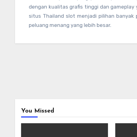
dengan kualitas grafis tinggi dan gameplay
situs Thailand slot menjadi pilihan ban
peluang menang yang lebih besar.
You Missed