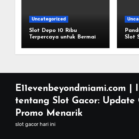
Uncategorized
Unca
Slot Depo 10 Ribu
Pandu
Terpercaya untuk Bermain
Slot 
Game Seru Setiap Saat
dan 
E11evenbeyondmiami.com | I
tentang Slot Gacor: Updat
Promo Menarik
slot gacor hari ini