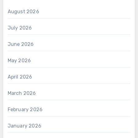
August 2026
July 2026
June 2026
May 2026
April 2026
March 2026
February 2026
January 2026