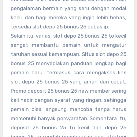
pengalaman bermain yang seru dengan modal
kecil, dan bagi mereka yang ingin lebih bebas,
tersedia slot depo 25 bonus 25 bebas ip.
Selain itu, variasi slot depo 25 bonus 25 to kecil
sangat membantu pemain untuk mengatur
taruhan sesuai kemampuan. Situs slot depo 25
bonus 25 menyediakan panduan lengkap bagi
pemain baru, termasuk cara mengakses link
slot depo 25 bonus 25 yang aman dan cepat.
Promo deposit 25 bonus 25 new member sering
kali hadir dengan syarat yang ringan, sehingga
pemain bisa langsung mencoba tanpa harus
memenuhi banyak persyaratan. Sementara itu,
deposit 25 bonus 25 to kecil dan depo 25
bonus 25 to rendah memberikan opsi strategi