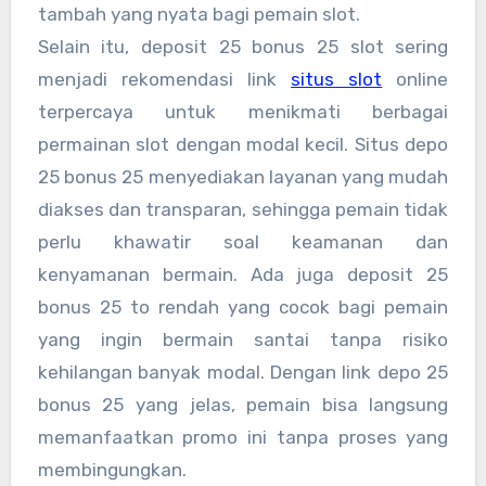
tambah yang nyata bagi pemain slot.
Selain itu, deposit 25 bonus 25 slot sering
menjadi rekomendasi link
situs slot
online
terpercaya untuk menikmati berbagai
permainan slot dengan modal kecil. Situs depo
25 bonus 25 menyediakan layanan yang mudah
diakses dan transparan, sehingga pemain tidak
perlu khawatir soal keamanan dan
kenyamanan bermain. Ada juga deposit 25
bonus 25 to rendah yang cocok bagi pemain
yang ingin bermain santai tanpa risiko
kehilangan banyak modal. Dengan link depo 25
bonus 25 yang jelas, pemain bisa langsung
memanfaatkan promo ini tanpa proses yang
membingungkan.