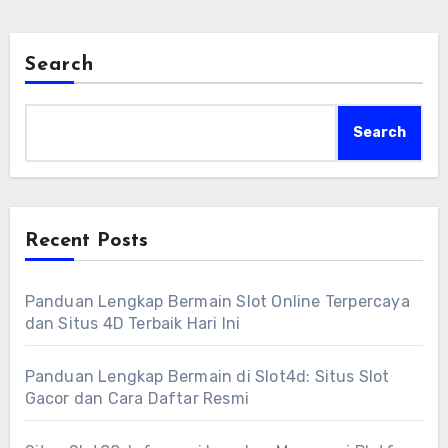
Search
Search
Recent Posts
Panduan Lengkap Bermain Slot Online Terpercaya
dan Situs 4D Terbaik Hari Ini
Panduan Lengkap Bermain di Slot4d: Situs Slot
Gacor dan Cara Daftar Resmi