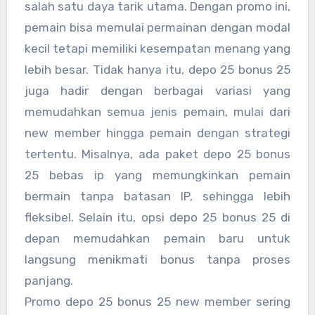
salah satu daya tarik utama. Dengan promo ini,
pemain bisa memulai permainan dengan modal
kecil tetapi memiliki kesempatan menang yang
lebih besar. Tidak hanya itu, depo 25 bonus 25
juga hadir dengan berbagai variasi yang
memudahkan semua jenis pemain, mulai dari
new member hingga pemain dengan strategi
tertentu. Misalnya, ada paket depo 25 bonus
25 bebas ip yang memungkinkan pemain
bermain tanpa batasan IP, sehingga lebih
fleksibel. Selain itu, opsi depo 25 bonus 25 di
depan memudahkan pemain baru untuk
langsung menikmati bonus tanpa proses
panjang.
Promo depo 25 bonus 25 new member sering