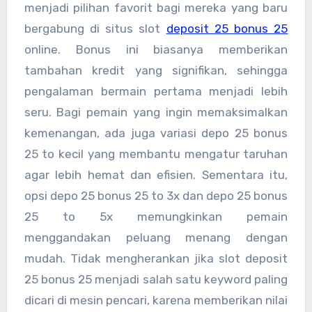
menjadi pilihan favorit bagi mereka yang baru
bergabung di situs slot
deposit 25 bonus 25
online. Bonus ini biasanya memberikan
tambahan kredit yang signifikan, sehingga
pengalaman bermain pertama menjadi lebih
seru. Bagi pemain yang ingin memaksimalkan
kemenangan, ada juga variasi depo 25 bonus
25 to kecil yang membantu mengatur taruhan
agar lebih hemat dan efisien. Sementara itu,
opsi depo 25 bonus 25 to 3x dan depo 25 bonus
25 to 5x memungkinkan pemain
menggandakan peluang menang dengan
mudah. Tidak mengherankan jika slot deposit
25 bonus 25 menjadi salah satu keyword paling
dicari di mesin pencari, karena memberikan nilai