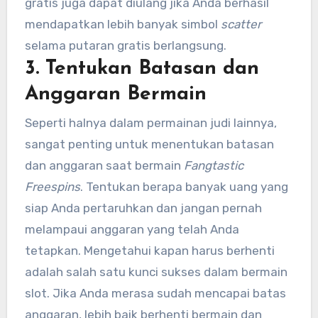
gratis juga dapat diulang jika Anda berhasil
mendapatkan lebih banyak simbol
scatter
selama putaran gratis berlangsung.
3. Tentukan Batasan dan
Anggaran Bermain
Seperti halnya dalam permainan judi lainnya,
sangat penting untuk menentukan batasan
dan anggaran saat bermain
Fangtastic
Freespins
. Tentukan berapa banyak uang yang
siap Anda pertaruhkan dan jangan pernah
melampaui anggaran yang telah Anda
tetapkan. Mengetahui kapan harus berhenti
adalah salah satu kunci sukses dalam bermain
slot. Jika Anda merasa sudah mencapai batas
anggaran, lebih baik berhenti bermain dan