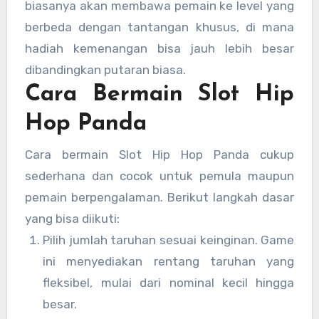
biasanya akan membawa pemain ke level yang
berbeda dengan tantangan khusus, di mana
hadiah kemenangan bisa jauh lebih besar
dibandingkan putaran biasa.
Cara Bermain Slot Hip
Hop Panda
Cara bermain Slot Hip Hop Panda cukup
sederhana dan cocok untuk pemula maupun
pemain berpengalaman. Berikut langkah dasar
yang bisa diikuti:
Pilih jumlah taruhan sesuai keinginan. Game
ini menyediakan rentang taruhan yang
fleksibel, mulai dari nominal kecil hingga
besar.