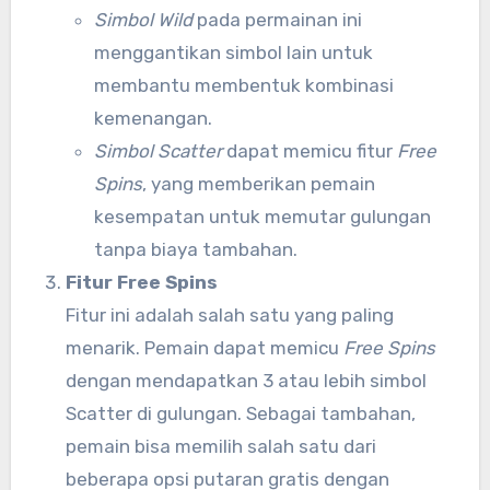
Simbol Wild
pada permainan ini
menggantikan simbol lain untuk
membantu membentuk kombinasi
kemenangan.
Simbol Scatter
dapat memicu fitur
Free
Spins
, yang memberikan pemain
kesempatan untuk memutar gulungan
tanpa biaya tambahan.
Fitur Free Spins
Fitur ini adalah salah satu yang paling
menarik. Pemain dapat memicu
Free Spins
dengan mendapatkan 3 atau lebih simbol
Scatter di gulungan. Sebagai tambahan,
pemain bisa memilih salah satu dari
beberapa opsi putaran gratis dengan