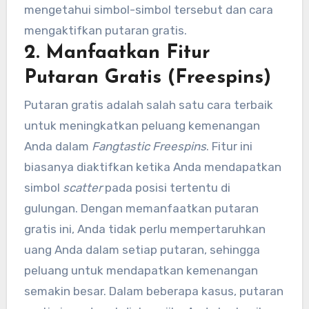
mengetahui simbol-simbol tersebut dan cara
mengaktifkan putaran gratis.
2. Manfaatkan Fitur
Putaran Gratis (Freespins)
Putaran gratis adalah salah satu cara terbaik
untuk meningkatkan peluang kemenangan
Anda dalam
Fangtastic Freespins
. Fitur ini
biasanya diaktifkan ketika Anda mendapatkan
simbol
scatter
pada posisi tertentu di
gulungan. Dengan memanfaatkan putaran
gratis ini, Anda tidak perlu mempertaruhkan
uang Anda dalam setiap putaran, sehingga
peluang untuk mendapatkan kemenangan
semakin besar. Dalam beberapa kasus, putaran