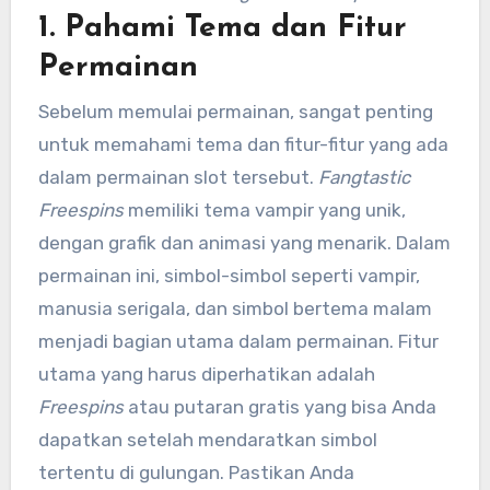
1. Pahami Tema dan Fitur
Permainan
Sebelum memulai permainan, sangat penting
untuk memahami tema dan fitur-fitur yang ada
dalam permainan slot tersebut.
Fangtastic
Freespins
memiliki tema vampir yang unik,
dengan grafik dan animasi yang menarik. Dalam
permainan ini, simbol-simbol seperti vampir,
manusia serigala, dan simbol bertema malam
menjadi bagian utama dalam permainan. Fitur
utama yang harus diperhatikan adalah
Freespins
atau putaran gratis yang bisa Anda
dapatkan setelah mendaratkan simbol
tertentu di gulungan. Pastikan Anda