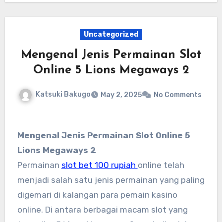
Uncategorized
Mengenal Jenis Permainan Slot
Online 5 Lions Megaways 2
Katsuki Bakugo
May 2, 2025
No Comments
Mengenal Jenis Permainan Slot Online 5
Lions Megaways 2
Permainan
slot bet 100 rupiah
online telah
menjadi salah satu jenis permainan yang paling
digemari di kalangan para pemain kasino
online. Di antara berbagai macam slot yang