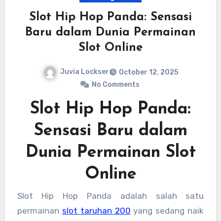
Slot Hip Hop Panda: Sensasi
Baru dalam Dunia Permainan
Slot Online
Juvia Lockser
October 12, 2025
No Comments
Slot Hip Hop Panda:
Sensasi Baru dalam
Dunia Permainan Slot
Online
Slot Hip Hop Panda adalah salah satu
permainan
slot taruhan 200
yang sedang naik