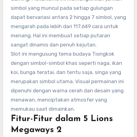
simbol yang muncul pada setiap gulungan
dapat bervariasi antara 2 hingga 7 simbol, yang
mengarah pada lebih dari 117.649 cara untuk
menang. Hal ini membuat setiap putaran
sangat dinamis dan penuh kejutan.
Slot ini mengusung tema budaya Tiongkok
dengan simbol-simbol khas seperti naga, ikan
koi, bunga teratai, dan tentu saja, singa yang
merupakan simbol utama. Visual permainan ini
dipenuhi dengan warna cerah dan desain yang
menawan, menciptakan atmosfer yang
memukau saat dimainkan.
Fitur-Fitur dalam 5 Lions
Megaways 2