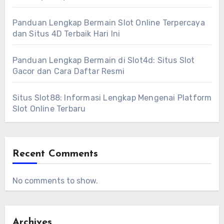
Panduan Lengkap Bermain Slot Online Terpercaya
dan Situs 4D Terbaik Hari Ini
Panduan Lengkap Bermain di Slot4d: Situs Slot
Gacor dan Cara Daftar Resmi
Situs Slot88: Informasi Lengkap Mengenai Platform
Slot Online Terbaru
Recent Comments
No comments to show.
Archives