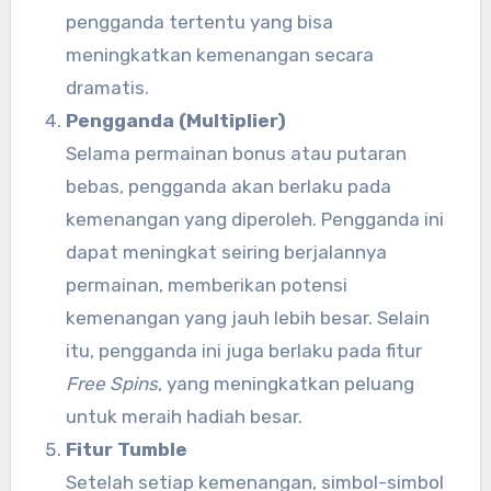
pengganda tertentu yang bisa
meningkatkan kemenangan secara
dramatis.
Pengganda (Multiplier)
Selama permainan bonus atau putaran
bebas, pengganda akan berlaku pada
kemenangan yang diperoleh. Pengganda ini
dapat meningkat seiring berjalannya
permainan, memberikan potensi
kemenangan yang jauh lebih besar. Selain
itu, pengganda ini juga berlaku pada fitur
Free Spins
, yang meningkatkan peluang
untuk meraih hadiah besar.
Fitur Tumble
Setelah setiap kemenangan, simbol-simbol