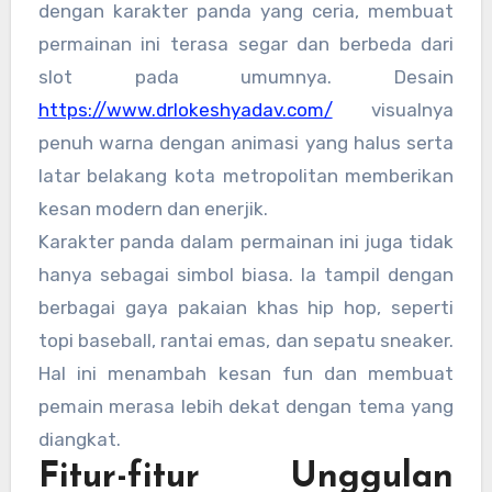
dengan karakter panda yang ceria, membuat
permainan ini terasa segar dan berbeda dari
slot pada umumnya. Desain
https://www.drlokeshyadav.com/
visualnya
penuh warna dengan animasi yang halus serta
latar belakang kota metropolitan memberikan
kesan modern dan enerjik.
Karakter panda dalam permainan ini juga tidak
hanya sebagai simbol biasa. Ia tampil dengan
berbagai gaya pakaian khas hip hop, seperti
topi baseball, rantai emas, dan sepatu sneaker.
Hal ini menambah kesan fun dan membuat
pemain merasa lebih dekat dengan tema yang
diangkat.
Fitur-fitur Unggulan