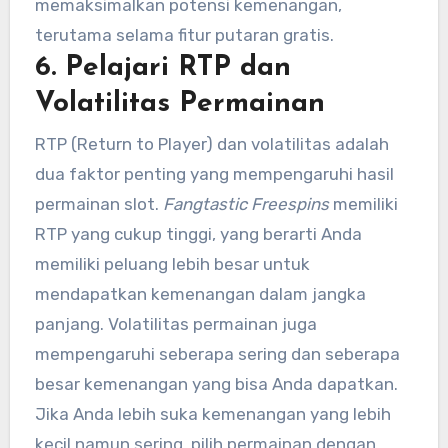
memaksimalkan potensi kemenangan,
terutama selama fitur putaran gratis.
6. Pelajari RTP dan
Volatilitas Permainan
RTP (Return to Player) dan volatilitas adalah
dua faktor penting yang mempengaruhi hasil
permainan slot.
Fangtastic Freespins
memiliki
RTP yang cukup tinggi, yang berarti Anda
memiliki peluang lebih besar untuk
mendapatkan kemenangan dalam jangka
panjang. Volatilitas permainan juga
mempengaruhi seberapa sering dan seberapa
besar kemenangan yang bisa Anda dapatkan.
Jika Anda lebih suka kemenangan yang lebih
kecil namun sering, pilih permainan dengan