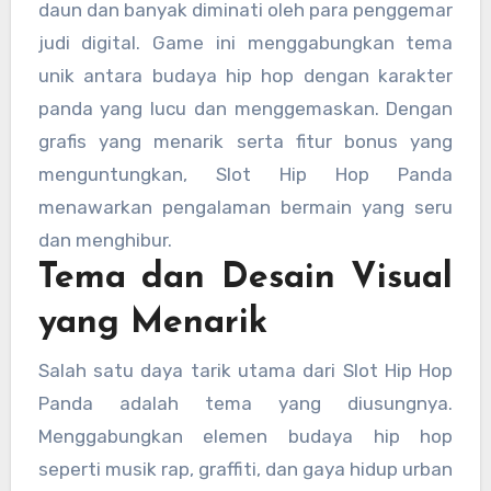
daun dan banyak diminati oleh para penggemar
judi digital. Game ini menggabungkan tema
unik antara budaya hip hop dengan karakter
panda yang lucu dan menggemaskan. Dengan
grafis yang menarik serta fitur bonus yang
menguntungkan, Slot Hip Hop Panda
menawarkan pengalaman bermain yang seru
dan menghibur.
Tema dan Desain Visual
yang Menarik
Salah satu daya tarik utama dari Slot Hip Hop
Panda adalah tema yang diusungnya.
Menggabungkan elemen budaya hip hop
seperti musik rap, graffiti, dan gaya hidup urban