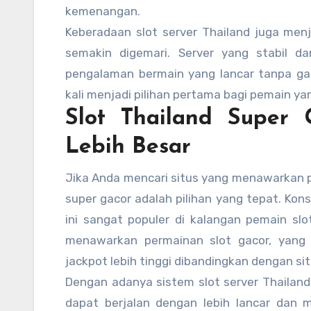
kemenangan.
Keberadaan slot server Thailand juga menj
semakin digemari. Server yang stabil 
pengalaman bermain yang lancar tanpa gang
kali menjadi pilihan pertama bagi pemain y
Slot Thailand Super
Lebih Besar
Jika Anda mencari situs yang menawarkan p
super gacor adalah pilihan yang tepat. Ko
ini sangat populer di kalangan pemain slo
menawarkan permainan slot gacor, yang
jackpot lebih tinggi dibandingkan dengan sit
Dengan adanya sistem slot server Thailand
dapat berjalan dengan lebih lancar dan