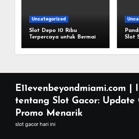
Uncategorized
Unca
Slot Depo 10 Ribu
Pandu
Terpercaya untuk Bermain
Slot 
Game Seru Setiap Saat
dan 
E11evenbeyondmiami.com | I
tentang Slot Gacor: Updat
Promo Menarik
slot gacor hari ini