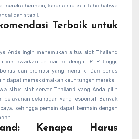
ika mereka bermain, karena mereka tahu bahwa
ndal dan stabil.
ekomendasi Terbaik untuk
ya Anda ingin menemukan situs slot Thailand
anya menawarkan permainan dengan RTP tinggi,
bonus dan promosi yang menarik. Dari bonus
main dapat memaksimalkan keuntungan mereka.
a situs slot server Thailand yang Anda pilih
n pelayanan pelanggan yang responsif. Banyak
rcaya, sehingga pemain dapat bermain dengan
anan.
iland: Kenapa Harus