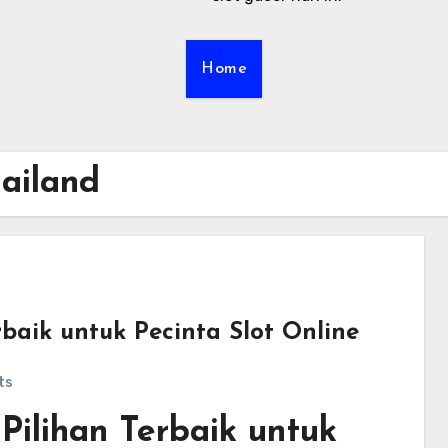
Home
hailand
erbaik untuk Pecinta Slot Online
ts
 Pilihan Terbaik untuk