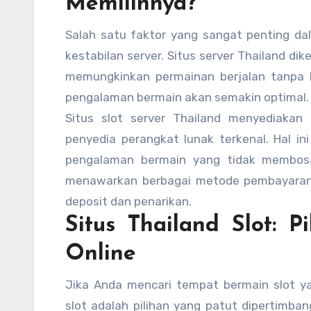
Memilihnya?
Salah satu faktor yang sangat penting da
kestabilan server. Situs server Thailand dik
memungkinkan permainan berjalan tanpa l
pengalaman bermain akan semakin optimal.
Situs slot server Thailand menyediakan 
penyedia perangkat lunak terkenal. Hal in
pengalaman bermain yang tidak membosank
menawarkan berbagai metode pembayara
deposit dan penarikan.
Situs Thailand Slot: P
Online
Jika Anda mencari tempat bermain slot yan
slot adalah pilihan yang patut dipertimba