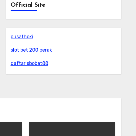
Official Site
pusathoki
slot bet 200 perak
daftar sbobet88