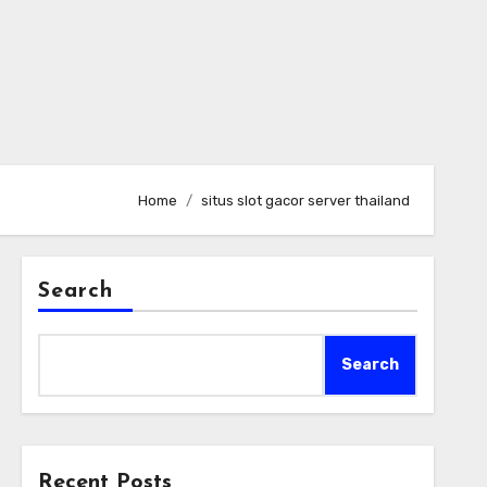
Home
situs slot gacor server thailand
Search
Search
Recent Posts