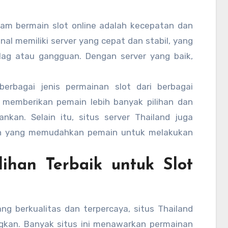
lam bermain slot online adalah kecepatan dan
enal memiliki server yang cepat dan stabil, yang
ag atau gangguan. Dengan server yang baik,
berbagai jenis permainan slot dari berbagai
i memberikan pemain lebih banyak pilihan dan
an. Selain itu, situs server Thailand juga
n yang memudahkan pemain untuk melakukan
ilihan Terbaik untuk Slot
g berkualitas dan terpercaya, situs Thailand
ngkan. Banyak situs ini menawarkan permainan