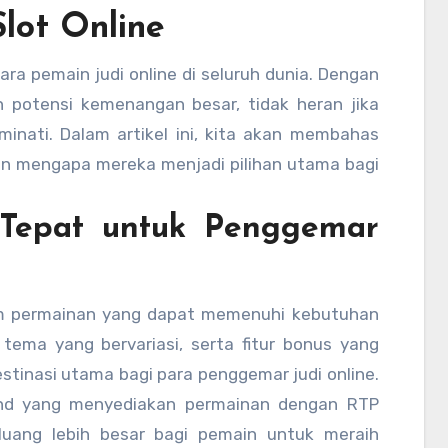
Slot Online
 potensi kemenangan besar, tidak heran jika
inati. Dalam artikel ini, kita akan membahas
dan mengapa mereka menjadi pilihan utama bagi
n Tepat untuk Penggemar
m permainan yang dapat memenuhi kebutuhan
tema yang bervariasi, serta fitur bonus yang
stinasi utama bagi para penggemar judi online.
land yang menyediakan permainan dengan RTP
eluang lebih besar bagi pemain untuk meraih