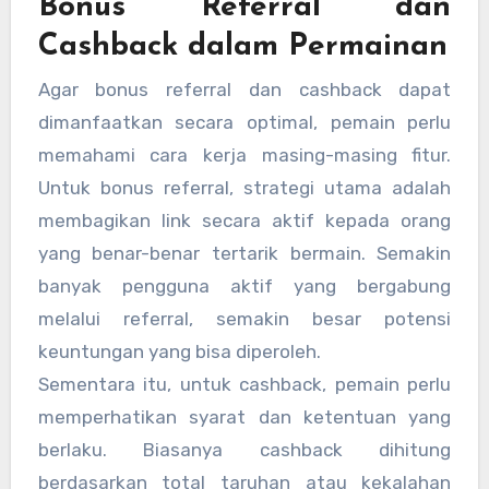
Bonus Referral dan
Cashback dalam Permainan
Agar bonus referral dan cashback dapat
dimanfaatkan secara optimal, pemain perlu
memahami cara kerja masing-masing fitur.
Untuk bonus referral, strategi utama adalah
membagikan link secara aktif kepada orang
yang benar-benar tertarik bermain. Semakin
banyak pengguna aktif yang bergabung
melalui referral, semakin besar potensi
keuntungan yang bisa diperoleh.
Sementara itu, untuk cashback, pemain perlu
memperhatikan syarat dan ketentuan yang
berlaku. Biasanya cashback dihitung
berdasarkan total taruhan atau kekalahan