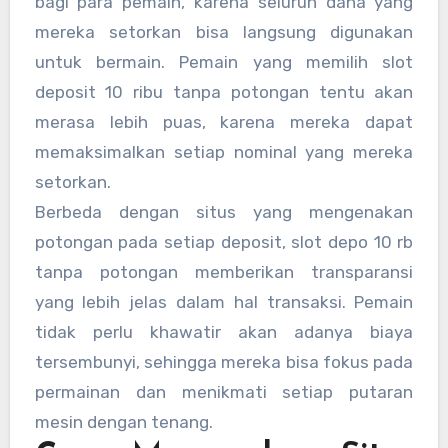
bagi para pemain, karena seluruh dana yang
mereka setorkan bisa langsung digunakan
untuk bermain. Pemain yang memilih slot
deposit 10 ribu tanpa potongan tentu akan
merasa lebih puas, karena mereka dapat
memaksimalkan setiap nominal yang mereka
setorkan.
Berbeda dengan situs yang mengenakan
potongan pada setiap deposit, slot depo 10 rb
tanpa potongan memberikan transparansi
yang lebih jelas dalam hal transaksi. Pemain
tidak perlu khawatir akan adanya biaya
tersembunyi, sehingga mereka bisa fokus pada
permainan dan menikmati setiap putaran
mesin dengan tenang.