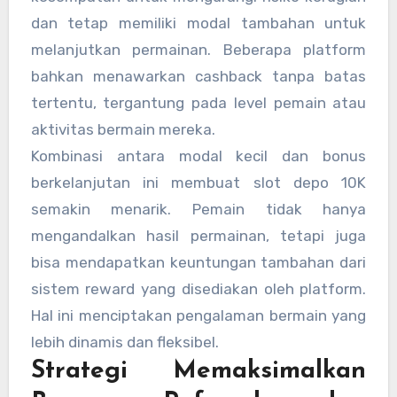
dan tetap memiliki modal tambahan untuk
melanjutkan permainan. Beberapa platform
bahkan menawarkan cashback tanpa batas
tertentu, tergantung pada level pemain atau
aktivitas bermain mereka.
Kombinasi antara modal kecil dan bonus
berkelanjutan ini membuat slot depo 10K
semakin menarik. Pemain tidak hanya
mengandalkan hasil permainan, tetapi juga
bisa mendapatkan keuntungan tambahan dari
sistem reward yang disediakan oleh platform.
Hal ini menciptakan pengalaman bermain yang
lebih dinamis dan fleksibel.
Strategi Memaksimalkan