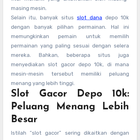
masing mesin.
Selain itu, banyak situs
slot dana
depo 10k
dengan banyak pilihan permainan. Hal ini
memungkinkan pemain untuk memilih
permainan yang paling sesuai dengan selera
mereka. Bahkan, beberapa situs juga
menyediakan slot gacor depo 10k, di mana
mesin-mesin tersebut memiliki peluang
menang yang lebih tinggi.
Slot Gacor Depo 10k:
Peluang Menang Lebih
Besar
Istilah “slot gacor” sering dikaitkan dengan