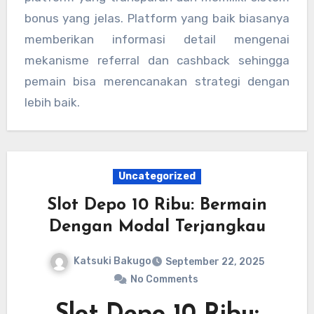
bonus yang jelas. Platform yang baik biasanya
memberikan informasi detail mengenai
mekanisme referral dan cashback sehingga
pemain bisa merencanakan strategi dengan
lebih baik.
Uncategorized
Slot Depo 10 Ribu: Bermain
Dengan Modal Terjangkau
Katsuki Bakugo
September 22, 2025
No Comments