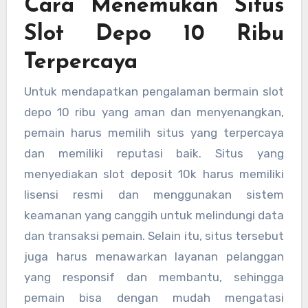
Cara Menemukan Situs
Slot Depo 10 Ribu
Terpercaya
Untuk mendapatkan pengalaman bermain slot
depo 10 ribu yang aman dan menyenangkan,
pemain harus memilih situs yang terpercaya
dan memiliki reputasi baik. Situs yang
menyediakan slot deposit 10k harus memiliki
lisensi resmi dan menggunakan sistem
keamanan yang canggih untuk melindungi data
dan transaksi pemain. Selain itu, situs tersebut
juga harus menawarkan layanan pelanggan
yang responsif dan membantu, sehingga
pemain bisa dengan mudah mengatasi