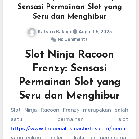
Sensasi Permainan Slot yang
Seru dan Menghibur
Katsuki Bakugo
August 5, 2025
No Comments
Slot Ninja Racoon
Frenzy: Sensasi
Permainan Slot yang
Seru dan Menghibur
Slot Ninja Racoon Frenzy merupakan salah
satu permainan slot
https://www.taquerialosmachetes.com/menu
yang cukup populer di kalangan penggemar