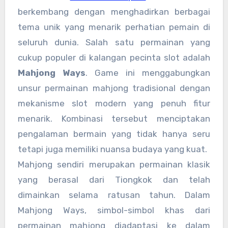
berkembang dengan menghadirkan berbagai
tema unik yang menarik perhatian pemain di
seluruh dunia. Salah satu permainan yang
cukup populer di kalangan pecinta slot adalah
Mahjong Ways
. Game ini menggabungkan
unsur permainan mahjong tradisional dengan
mekanisme slot modern yang penuh fitur
menarik. Kombinasi tersebut menciptakan
pengalaman bermain yang tidak hanya seru
tetapi juga memiliki nuansa budaya yang kuat.
Mahjong sendiri merupakan permainan klasik
yang berasal dari Tiongkok dan telah
dimainkan selama ratusan tahun. Dalam
Mahjong Ways, simbol-simbol khas dari
permainan mahjong diadaptasi ke dalam