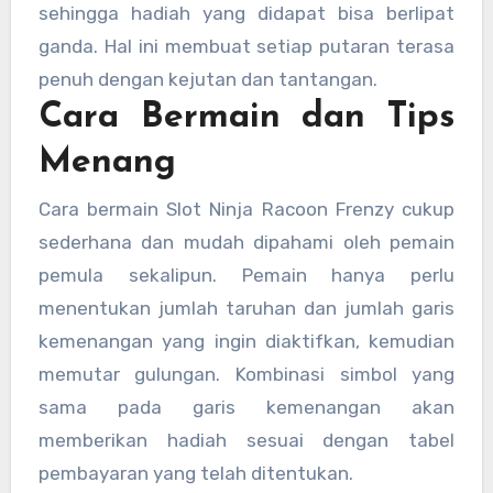
sehingga hadiah yang didapat bisa berlipat
ganda. Hal ini membuat setiap putaran terasa
penuh dengan kejutan dan tantangan.
Cara Bermain dan Tips
Menang
Cara bermain Slot Ninja Racoon Frenzy cukup
sederhana dan mudah dipahami oleh pemain
pemula sekalipun. Pemain hanya perlu
menentukan jumlah taruhan dan jumlah garis
kemenangan yang ingin diaktifkan, kemudian
memutar gulungan. Kombinasi simbol yang
sama pada garis kemenangan akan
memberikan hadiah sesuai dengan tabel
pembayaran yang telah ditentukan.