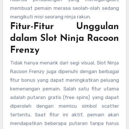
membuat pemain merasa seolah-olah sedang
mengikuti misi seorang ninja rakun.
Fitur-Fitur Unggulan
dalam Slot Ninja Racoon
Frenzy
Tidak hanya menarik dari segi visual, Slot Ninja
Racoon Frenzy juga dipenuhi dengan berbagai
fitur bonus yang dapat meningkatkan peluang
kemenangan pemain. Salah satu fitur utama
adalah putaran gratis (free spins) yang dapat
diperoleh dengan memicu simbol scatter
tertentu. Saat fitur ini aktif, pemain akan
mendapatkan beberapa putaran tanpa harus