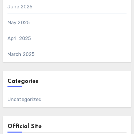
June 2025
May 2025
April 2025
March 2025
Categories
Uncategorized
Official Site