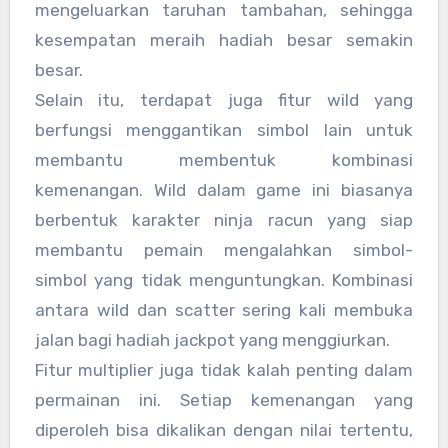
mengeluarkan taruhan tambahan, sehingga
kesempatan meraih hadiah besar semakin
besar.
Selain itu, terdapat juga fitur wild yang
berfungsi menggantikan simbol lain untuk
membantu membentuk kombinasi
kemenangan. Wild dalam game ini biasanya
berbentuk karakter ninja racun yang siap
membantu pemain mengalahkan simbol-
simbol yang tidak menguntungkan. Kombinasi
antara wild dan scatter sering kali membuka
jalan bagi hadiah jackpot yang menggiurkan.
Fitur multiplier juga tidak kalah penting dalam
permainan ini. Setiap kemenangan yang
diperoleh bisa dikalikan dengan nilai tertentu,