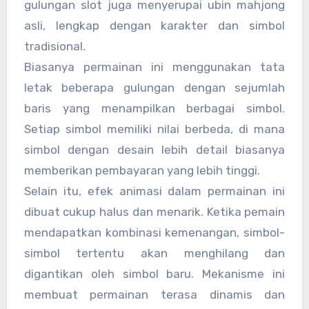
gulungan slot juga menyerupai ubin mahjong
asli, lengkap dengan karakter dan simbol
tradisional.
Biasanya permainan ini menggunakan tata
letak beberapa gulungan dengan sejumlah
baris yang menampilkan berbagai simbol.
Setiap simbol memiliki nilai berbeda, di mana
simbol dengan desain lebih detail biasanya
memberikan pembayaran yang lebih tinggi.
Selain itu, efek animasi dalam permainan ini
dibuat cukup halus dan menarik. Ketika pemain
mendapatkan kombinasi kemenangan, simbol-
simbol tertentu akan menghilang dan
digantikan oleh simbol baru. Mekanisme ini
membuat permainan terasa dinamis dan