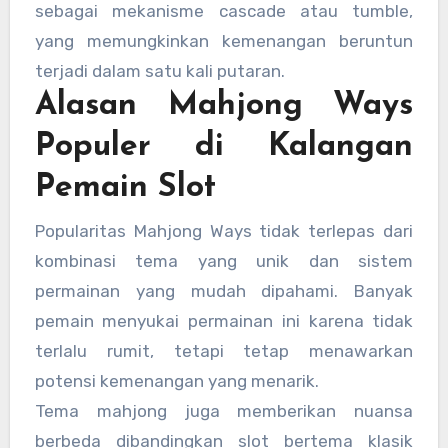
sebagai mekanisme cascade atau tumble,
yang memungkinkan kemenangan beruntun
terjadi dalam satu kali putaran.
Alasan Mahjong Ways
Populer di Kalangan
Pemain Slot
Popularitas Mahjong Ways tidak terlepas dari
kombinasi tema yang unik dan sistem
permainan yang mudah dipahami. Banyak
pemain menyukai permainan ini karena tidak
terlalu rumit, tetapi tetap menawarkan
potensi kemenangan yang menarik.
Tema mahjong juga memberikan nuansa
berbeda dibandingkan slot bertema klasik