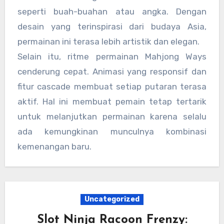
seperti buah-buahan atau angka. Dengan
desain yang terinspirasi dari budaya Asia,
permainan ini terasa lebih artistik dan elegan.
Selain itu, ritme permainan Mahjong Ways
cenderung cepat. Animasi yang responsif dan
fitur cascade membuat setiap putaran terasa
aktif. Hal ini membuat pemain tetap tertarik
untuk melanjutkan permainan karena selalu
ada kemungkinan munculnya kombinasi
kemenangan baru.
Uncategorized
Slot Ninja Racoon Frenzy: