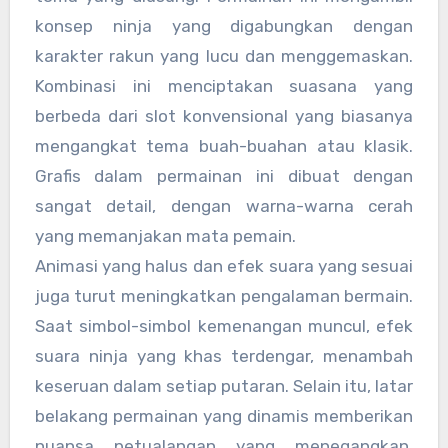
konsep ninja yang digabungkan dengan
karakter rakun yang lucu dan menggemaskan.
Kombinasi ini menciptakan suasana yang
berbeda dari slot konvensional yang biasanya
mengangkat tema buah-buahan atau klasik.
Grafis dalam permainan ini dibuat dengan
sangat detail, dengan warna-warna cerah
yang memanjakan mata pemain.
Animasi yang halus dan efek suara yang sesuai
juga turut meningkatkan pengalaman bermain.
Saat simbol-simbol kemenangan muncul, efek
suara ninja yang khas terdengar, menambah
keseruan dalam setiap putaran. Selain itu, latar
belakang permainan yang dinamis memberikan
nuansa petualangan yang menegangkan,