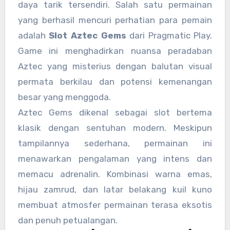
daya tarik tersendiri. Salah satu permainan
yang berhasil mencuri perhatian para pemain
adalah
Slot Aztec Gems
dari
Pragmatic Play
.
Game ini menghadirkan nuansa peradaban
Aztec yang misterius dengan balutan visual
permata berkilau dan potensi kemenangan
besar yang menggoda.
Aztec Gems dikenal sebagai slot bertema
klasik dengan sentuhan modern. Meskipun
tampilannya sederhana, permainan ini
menawarkan pengalaman yang intens dan
memacu adrenalin. Kombinasi warna emas,
hijau zamrud, dan latar belakang kuil kuno
membuat atmosfer permainan terasa eksotis
dan penuh petualangan.