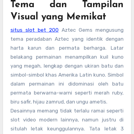
Tema dan Tampilan
Visual yang Memikat
situs slot bet 200
Aztec Gems mengusung
tema peradaban Aztec yang identik dengan
harta karun dan permata berharga. Latar
belakang permainan menampilkan kuil kuno
yang megah, lengkap dengan ukiran batu dan
simbol-simbol khas Amerika Latin kuno. Simbol
dalam permainan ini didominasi oleh batu
permata berwarna-warni seperti merah ruby,
biru safir, hijau zamrud, dan ungu ametis.
Desainnya memang tidak terlalu ramai seperti
slot video modern lainnya, namun justru di
situlah letak keunggulannya. Tata letak 3