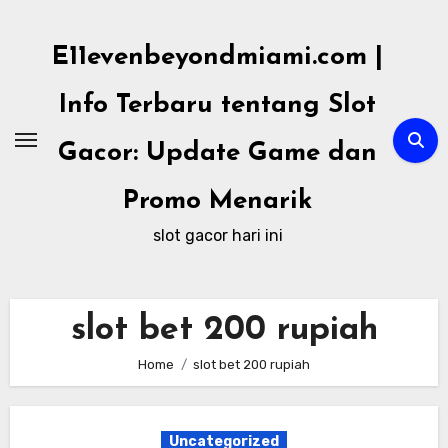
Skip
to
E11evenbeyondmiami.com |
content
Info Terbaru tentang Slot
Gacor: Update Game dan
Promo Menarik
slot gacor hari ini
slot bet 200 rupiah
Home
slot bet 200 rupiah
Uncategorized