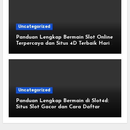
Uncategorized
Panduan Lengkap Bermain Slot Online
Terpercaya dan Situs 4D Terbaik Hari
Ini
Uncategorized
Panduan Lengkap Bermain di Slot4d:
Situs Slot Gacor dan Cara Daftar
Resmi