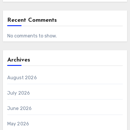
Recent Comments
No comments to show.
Archives
August 2026
July 2026
June 2026
May 2026