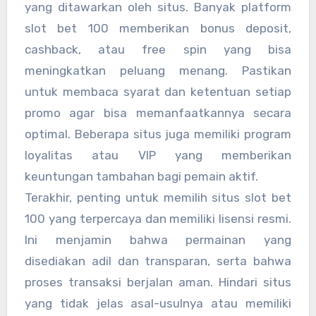
yang ditawarkan oleh situs. Banyak platform
slot bet 100 memberikan bonus deposit,
cashback, atau free spin yang bisa
meningkatkan peluang menang. Pastikan
untuk membaca syarat dan ketentuan setiap
promo agar bisa memanfaatkannya secara
optimal. Beberapa situs juga memiliki program
loyalitas atau VIP yang memberikan
keuntungan tambahan bagi pemain aktif.
Terakhir, penting untuk memilih situs slot bet
100 yang terpercaya dan memiliki lisensi resmi.
Ini menjamin bahwa permainan yang
disediakan adil dan transparan, serta bahwa
proses transaksi berjalan aman. Hindari situs
yang tidak jelas asal-usulnya atau memiliki