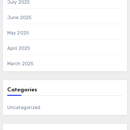
July 2025
June 2025
May 2025
April 2025
March 2025
Categories
Uncategorized