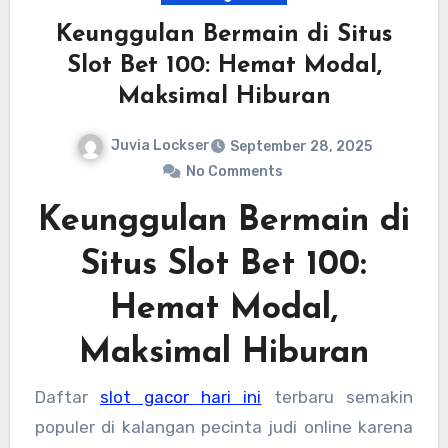
Keunggulan Bermain di Situs
Slot Bet 100: Hemat Modal,
Maksimal Hiburan
Juvia Lockser
September 28, 2025
No Comments
Keunggulan Bermain di
Situs Slot Bet 100:
Hemat Modal,
Maksimal Hiburan
Daftar
slot gacor hari ini
terbaru semakin
populer di kalangan pecinta judi online karena