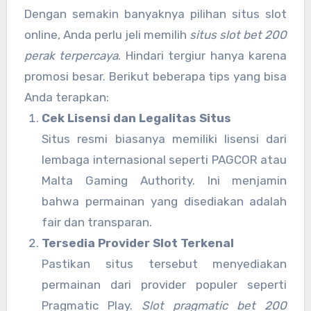
Dengan semakin banyaknya pilihan situs slot
online, Anda perlu jeli memilih
situs slot bet 200
perak terpercaya
. Hindari tergiur hanya karena
promosi besar. Berikut beberapa tips yang bisa
Anda terapkan:
Cek Lisensi dan Legalitas Situs
Situs resmi biasanya memiliki lisensi dari
lembaga internasional seperti PAGCOR atau
Malta Gaming Authority. Ini menjamin
bahwa permainan yang disediakan adalah
fair dan transparan.
Tersedia Provider Slot Terkenal
Pastikan situs tersebut menyediakan
permainan dari provider populer seperti
Pragmatic Play.
Slot pragmatic bet 200