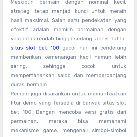
Meskipun bermain dengan nominal kecil,
strategi tetap menjadi kunci untuk meraih
hasil maksimal. Salah satu pendekatan yang
efektif adalah memilih permainan dengan
volatilitas rendah hingga sedang. Jenis daftar
situs slot bet 100
gacor hari ini cenderung
memberikan kemenangan kecil namun lebih
sering, sehingga cocok untuk
mempertahankan saldo dan memperpanjang
durasi bermain.
Pemain juga disarankan untuk memanfaatkan
fitur demo yang tersedia di banyak situs slot
bet 100. Dengan mencoba versi gratis dari
permainan, mereka bisa memahami
mekanisme game, mengenali simbol-simbol