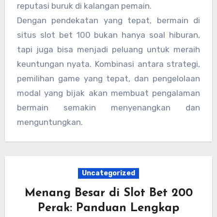
reputasi buruk di kalangan pemain.
Dengan pendekatan yang tepat, bermain di
situs slot bet 100 bukan hanya soal hiburan,
tapi juga bisa menjadi peluang untuk meraih
keuntungan nyata. Kombinasi antara strategi,
pemilihan game yang tepat, dan pengelolaan
modal yang bijak akan membuat pengalaman
bermain semakin menyenangkan dan
menguntungkan.
Uncategorized
Menang Besar di Slot Bet 200
Perak: Panduan Lengkap