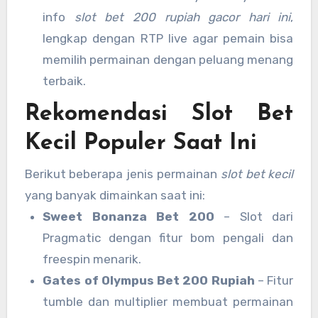
info
slot bet 200 rupiah gacor hari ini
,
lengkap dengan RTP live agar pemain bisa
memilih permainan dengan peluang menang
terbaik.
Rekomendasi Slot Bet
Kecil Populer Saat Ini
Berikut beberapa jenis permainan
slot bet kecil
yang banyak dimainkan saat ini:
Sweet Bonanza Bet 200
– Slot dari
Pragmatic dengan fitur bom pengali dan
freespin menarik.
Gates of Olympus Bet 200 Rupiah
– Fitur
tumble dan multiplier membuat permainan