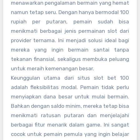
menawarkan pengalaman bermain yang hemat
namun tetap seru. Dengan hanya bermodal 100
rupiah per putaran, pemain sudah bisa
menikmati berbagai jenis permainan slot dari
provider ternama. Ini menjadi solusi ideal bagi
mereka yang ingin bermain santai tanpa
tekanan finansial, sekaligus membuka peluang
untuk meraih kemenangan besar.
Keunggulan utama dari situs slot bet 100
adalah fleksibilitas modal. Pemain tidak perlu
menyiapkan dana besar untuk mulai bermain.
Bahkan dengan saldo minim, mereka tetap bisa
menikmati ratusan putaran dan menjelajahi
berbagai fitur menarik dalam game. Ini sangat
cocok untuk pemain pemula yang ingin belajar