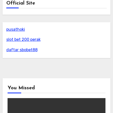
Official Site
pusathoki
slot bet 200 perak
daftar sbobet88
You Missed