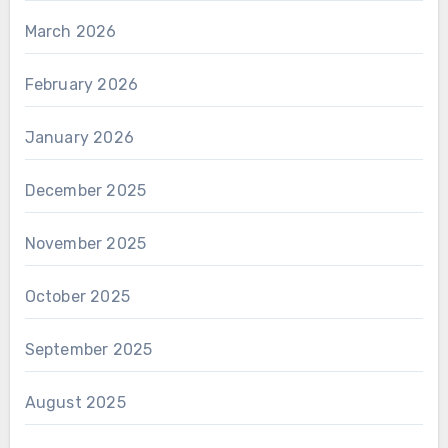
March 2026
February 2026
January 2026
December 2025
November 2025
October 2025
September 2025
August 2025