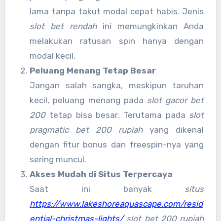
lama tanpa takut modal cepat habis. Jenis
slot bet rendah
ini memungkinkan Anda
melakukan ratusan spin hanya dengan
modal kecil.
Peluang Menang Tetap Besar
Jangan salah sangka, meskipun taruhan
kecil, peluang menang pada
slot gacor bet
200
tetap bisa besar. Terutama pada
slot
pragmatic bet 200 rupiah
yang dikenal
dengan fitur bonus dan freespin-nya yang
sering muncul.
Akses Mudah di Situs Terpercaya
Saat ini banyak
situs
https://www.lakeshoreaquascape.com/resid
ential-christmas-lights/
slot bet 200 rupiah