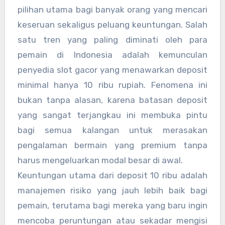
pilihan utama bagi banyak orang yang mencari
keseruan sekaligus peluang keuntungan. Salah
satu tren yang paling diminati oleh para
pemain di Indonesia adalah kemunculan
penyedia slot gacor yang menawarkan deposit
minimal hanya 10 ribu rupiah. Fenomena ini
bukan tanpa alasan, karena batasan deposit
yang sangat terjangkau ini membuka pintu
bagi semua kalangan untuk merasakan
pengalaman bermain yang premium tanpa
harus mengeluarkan modal besar di awal.
Keuntungan utama dari deposit 10 ribu adalah
manajemen risiko yang jauh lebih baik bagi
pemain, terutama bagi mereka yang baru ingin
mencoba peruntungan atau sekadar mengisi