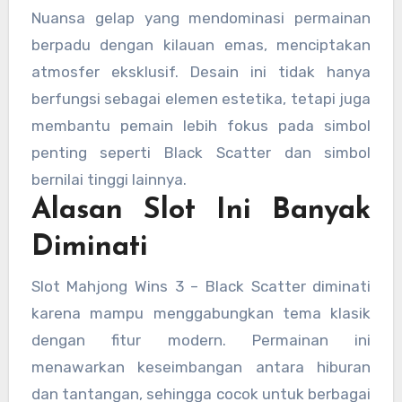
Nuansa gelap yang mendominasi permainan
berpadu dengan kilauan emas, menciptakan
atmosfer eksklusif. Desain ini tidak hanya
berfungsi sebagai elemen estetika, tetapi juga
membantu pemain lebih fokus pada simbol
penting seperti Black Scatter dan simbol
bernilai tinggi lainnya.
Alasan Slot Ini Banyak
Diminati
Slot Mahjong Wins 3 – Black Scatter diminati
karena mampu menggabungkan tema klasik
dengan fitur modern. Permainan ini
menawarkan keseimbangan antara hiburan
dan tantangan, sehingga cocok untuk berbagai