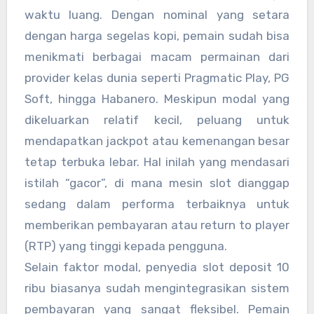
waktu luang. Dengan nominal yang setara
dengan harga segelas kopi, pemain sudah bisa
menikmati berbagai macam permainan dari
provider kelas dunia seperti Pragmatic Play, PG
Soft, hingga Habanero. Meskipun modal yang
dikeluarkan relatif kecil, peluang untuk
mendapatkan jackpot atau kemenangan besar
tetap terbuka lebar. Hal inilah yang mendasari
istilah “gacor”, di mana mesin slot dianggap
sedang dalam performa terbaiknya untuk
memberikan pembayaran atau return to player
(RTP) yang tinggi kepada pengguna.
Selain faktor modal, penyedia slot deposit 10
ribu biasanya sudah mengintegrasikan sistem
pembayaran yang sangat fleksibel. Pemain