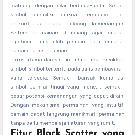
mahjong dengan nilai berbeda-beda. Setiap
simbol memiliki makna tersendiri dan
berkontribusi pada peluang kemenangan.
Sistem permainan dirancang agar mudah
dipahami, baik oleh pemain baru maupun
pemain berpengalaman.
Fokus utama dari slot ini adalah mencocokkan
simbol-simbol tertentu pada garis pembayaran
yang tersedia. Semakin banyak kombinasi
simbol bernilai tinggi yang muncul, semakin
besar potensi kemenangan yang dapat diraih.
Dengan mekanisme permainan yang intuitif,
pemain dapat langsung menikmati permainan
tanpa perlu mempelajari aturan yang rumit.
Fitur Black Scatter yang