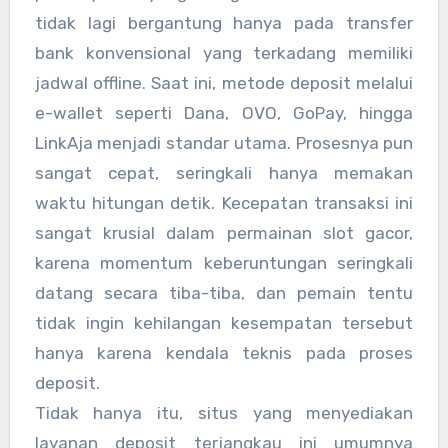
tidak lagi bergantung hanya pada transfer
bank konvensional yang terkadang memiliki
jadwal offline. Saat ini, metode deposit melalui
e-wallet seperti Dana, OVO, GoPay, hingga
LinkAja menjadi standar utama. Prosesnya pun
sangat cepat, seringkali hanya memakan
waktu hitungan detik. Kecepatan transaksi ini
sangat krusial dalam permainan slot gacor,
karena momentum keberuntungan seringkali
datang secara tiba-tiba, dan pemain tentu
tidak ingin kehilangan kesempatan tersebut
hanya karena kendala teknis pada proses
deposit.
Tidak hanya itu, situs yang menyediakan
layanan deposit terjangkau ini umumnya