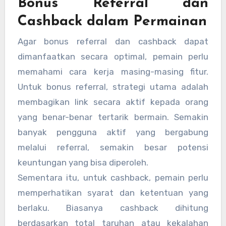
Bonus Referral dan
Cashback dalam Permainan
Agar bonus referral dan cashback dapat
dimanfaatkan secara optimal, pemain perlu
memahami cara kerja masing-masing fitur.
Untuk bonus referral, strategi utama adalah
membagikan link secara aktif kepada orang
yang benar-benar tertarik bermain. Semakin
banyak pengguna aktif yang bergabung
melalui referral, semakin besar potensi
keuntungan yang bisa diperoleh.
Sementara itu, untuk cashback, pemain perlu
memperhatikan syarat dan ketentuan yang
berlaku. Biasanya cashback dihitung
berdasarkan total taruhan atau kekalahan