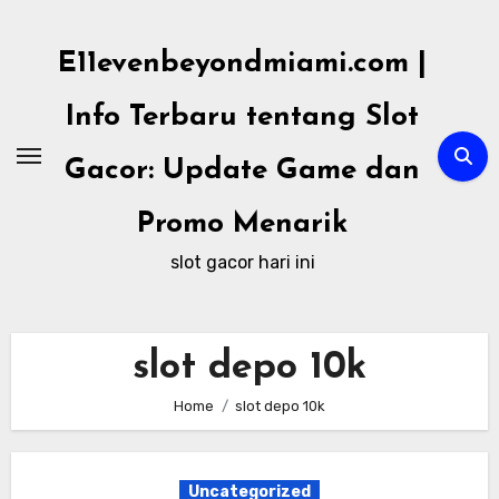
Skip
to
E11evenbeyondmiami.com |
content
Info Terbaru tentang Slot
Gacor: Update Game dan
Promo Menarik
slot gacor hari ini
slot depo 10k
Home
slot depo 10k
Uncategorized