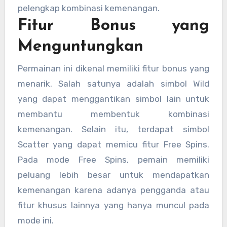
pelengkap kombinasi kemenangan.
Fitur Bonus yang
Menguntungkan
Permainan ini dikenal memiliki fitur bonus yang
menarik. Salah satunya adalah simbol Wild
yang dapat menggantikan simbol lain untuk
membantu membentuk kombinasi
kemenangan. Selain itu, terdapat simbol
Scatter yang dapat memicu fitur Free Spins.
Pada mode Free Spins, pemain memiliki
peluang lebih besar untuk mendapatkan
kemenangan karena adanya pengganda atau
fitur khusus lainnya yang hanya muncul pada
mode ini.