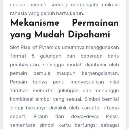
seolah pemain sedang menjelajahi makam
rahasia yang penuh harta karun.
Mekanisme Permainan
yang Mudah Dipahami
Slot Rise of Pyramids umumnya menggunakan
format 5 gulungan dan beberapa baris
pembayaran, sehingga mudah dipahami oleh
pemain pemula maupun berpengalaman.
Pemain hanya perlu menyesuaikan nilai
taruhan, memutar gulungan, dan menunggu
kombinasi simbol yang sesuai. Simbol bernilai
tinggi biasanya diwakili oleh karakter utama
seperti Firaun dan dewa-dewa Mesir,
sementara simbol kartu berfungsi sebagai