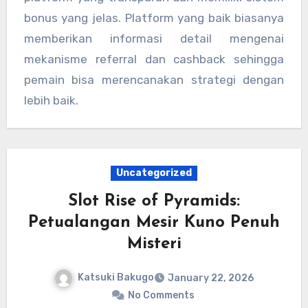
bonus yang jelas. Platform yang baik biasanya
memberikan informasi detail mengenai
mekanisme referral dan cashback sehingga
pemain bisa merencanakan strategi dengan
lebih baik.
Uncategorized
Slot Rise of Pyramids:
Petualangan Mesir Kuno Penuh
Misteri
Katsuki Bakugo
January 22, 2026
No Comments