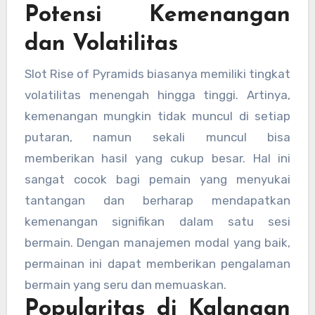
Potensi Kemenangan
dan Volatilitas
Slot Rise of Pyramids biasanya memiliki tingkat
volatilitas menengah hingga tinggi. Artinya,
kemenangan mungkin tidak muncul di setiap
putaran, namun sekali muncul bisa
memberikan hasil yang cukup besar. Hal ini
sangat cocok bagi pemain yang menyukai
tantangan dan berharap mendapatkan
kemenangan signifikan dalam satu sesi
bermain. Dengan manajemen modal yang baik,
permainan ini dapat memberikan pengalaman
bermain yang seru dan memuaskan.
Popularitas di Kalangan