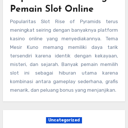
Pemain Slot Online
Popularitas Slot Rise of Pyramids terus
meningkat seiring dengan banyaknya platform
kasino online yang menyediakannya. Tema
Mesir Kuno memang memiliki daya tarik
tersendiri karena identik dengan kekayaan,
misteri, dan sejarah. Banyak pemain memilih
slot ini sebagai hiburan utama karena
kombinasi antara gameplay sederhana, grafis
menarik, dan peluang bonus yang menjanjikan.
Uncategorized