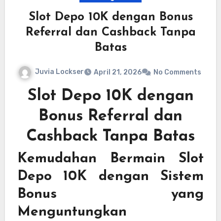
Slot Depo 10K dengan Bonus
Referral dan Cashback Tanpa
Batas
Juvia Lockser
April 21, 2026
No Comments
Slot Depo 10K dengan
Bonus Referral dan
Cashback Tanpa Batas
Kemudahan Bermain Slot
Depo 10K dengan Sistem
Bonus yang
Menguntungkan