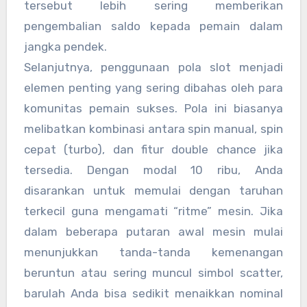
tersebut lebih sering memberikan
pengembalian saldo kepada pemain dalam
jangka pendek.
Selanjutnya, penggunaan pola slot menjadi
elemen penting yang sering dibahas oleh para
komunitas pemain sukses. Pola ini biasanya
melibatkan kombinasi antara spin manual, spin
cepat (turbo), dan fitur double chance jika
tersedia. Dengan modal 10 ribu, Anda
disarankan untuk memulai dengan taruhan
terkecil guna mengamati “ritme” mesin. Jika
dalam beberapa putaran awal mesin mulai
menunjukkan tanda-tanda kemenangan
beruntun atau sering muncul simbol scatter,
barulah Anda bisa sedikit menaikkan nominal