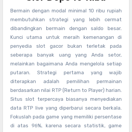
Bermain dengan modal minimal 10 ribu rupiah
membutuhkan strategi yang lebih cermat
dibandingkan bermain dengan saldo besar.
Kunci utama untuk meraih kemenangan di
penyedia slot gacor bukan terletak pada
seberapa banyak uang yang Anda setor,
melainkan bagaimana Anda mengelola setiap
putaran. Strategi pertama yang wajib
diterapkan adalah pemilihan permainan
berdasarkan nilai RTP (Return to Player) harian.
Situs slot terpercaya biasanya menyediakan
data RTP live yang diperbarui secara berkala.
Fokuslah pada game yang memiliki persentase
di atas 96%, karena secara statistik, game