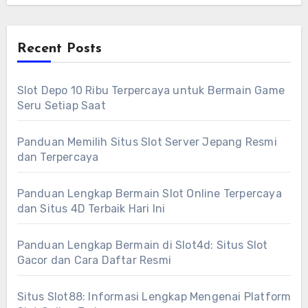
Recent Posts
Slot Depo 10 Ribu Terpercaya untuk Bermain Game
Seru Setiap Saat
Panduan Memilih Situs Slot Server Jepang Resmi
dan Terpercaya
Panduan Lengkap Bermain Slot Online Terpercaya
dan Situs 4D Terbaik Hari Ini
Panduan Lengkap Bermain di Slot4d: Situs Slot
Gacor dan Cara Daftar Resmi
Situs Slot88: Informasi Lengkap Mengenai Platform