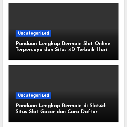
Uncategorized
Panduan Lengkap Bermain Slot Online
Terpercaya dan Situs 4D Terbaik Hari
Ini
Uncategorized
Panduan Lengkap Bermain di Slot4d:
Situs Slot Gacor dan Cara Daftar
Resmi