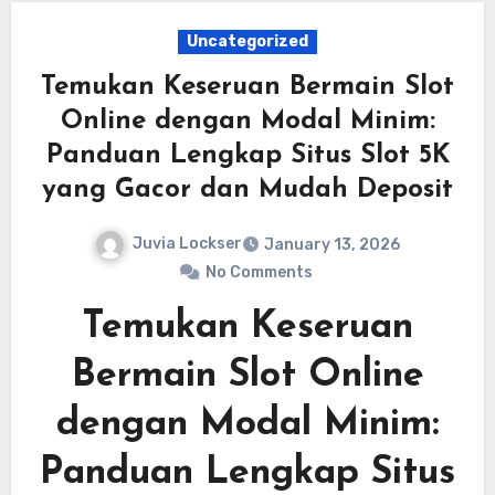
Uncategorized
Temukan Keseruan Bermain Slot
Online dengan Modal Minim:
Panduan Lengkap Situs Slot 5K
yang Gacor dan Mudah Deposit
Juvia Lockser
January 13, 2026
No Comments
Temukan Keseruan
Bermain Slot Online
dengan Modal Minim:
Panduan Lengkap Situs