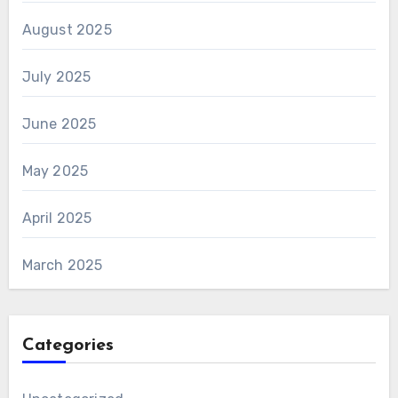
August 2025
July 2025
June 2025
May 2025
April 2025
March 2025
Categories