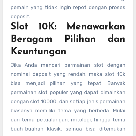
pemain yang tidak ingin repot dengan proses
deposit.
Slot 10K: Menawarkan
Beragam Pilihan dan
Keuntungan
Jika Anda mencari permainan slot dengan
nominal deposit yang rendah, maka slot 10k
bisa menjadi pilihan yang tepat. Banyak
permainan slot populer yang dapat dimainkan
dengan slot 10000, dan setiap jenis permainan
biasanya memiliki tema yang berbeda. Mulai
dari tema petualangan, mitologi, hingga tema
buah-buahan klasik, semua bisa ditemukan