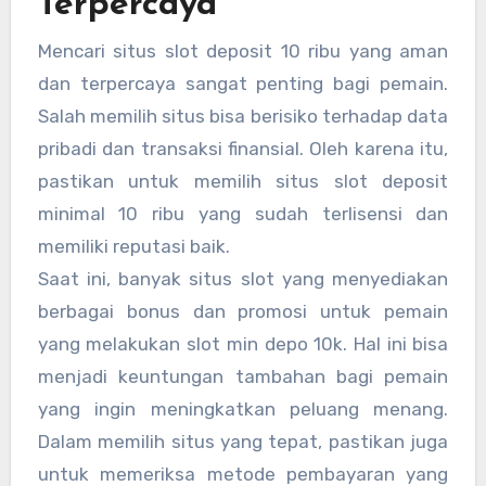
Terpercaya
Mencari situs slot deposit 10 ribu yang aman
dan terpercaya sangat penting bagi pemain.
Salah memilih situs bisa berisiko terhadap data
pribadi dan transaksi finansial. Oleh karena itu,
pastikan untuk memilih situs slot deposit
minimal 10 ribu yang sudah terlisensi dan
memiliki reputasi baik.
Saat ini, banyak situs slot yang menyediakan
berbagai bonus dan promosi untuk pemain
yang melakukan slot min depo 10k. Hal ini bisa
menjadi keuntungan tambahan bagi pemain
yang ingin meningkatkan peluang menang.
Dalam memilih situs yang tepat, pastikan juga
untuk memeriksa metode pembayaran yang