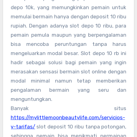
depo 10k, yang memungkinkan pemain untuk
memulai bermain hanya dengan deposit 10 ribu
rupiah. Dengan adanya slot depo 10 ribu, para
pemain pemula maupun yang berpengalaman
bisa mencoba peruntungan tanpa harus
mengeluarkan modal besar. Slot depo 10 rb ini
hadir sebagai solusi bagi pemain yang ingin
merasakan sensasi bermain slot online dengan
modal minimal namun tetap memberikan
pengalaman bermain yang seru dan
menguntungkan.
Banyak situs
https://mylittlemoonbeautylife.com/servicios-
y-tarifas/
slot deposit 10 ribu tanpa potongan,
sehingga pemain bisa menikmati permainan