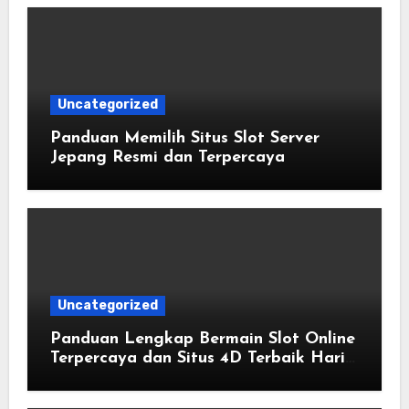
Uncategorized
Panduan Memilih Situs Slot Server
Jepang Resmi dan Terpercaya
Uncategorized
Panduan Lengkap Bermain Slot Online
Terpercaya dan Situs 4D Terbaik Hari
Ini