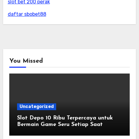
slot bet 200 perak
daftar sbobet88
You Missed
Uncategorized
Slot Depo 10 Ribu Terpercaya untuk
Bermain Game Seru Setiap Saat