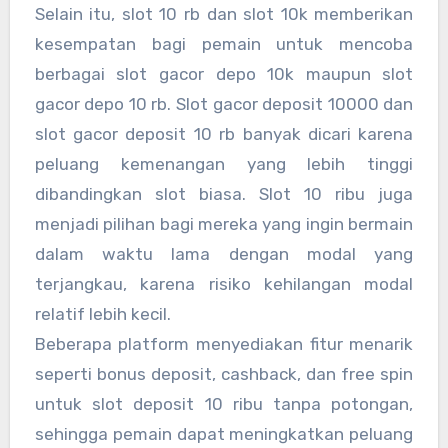
Selain itu, slot 10 rb dan slot 10k memberikan
kesempatan bagi pemain untuk mencoba
berbagai slot gacor depo 10k maupun slot
gacor depo 10 rb. Slot gacor deposit 10000 dan
slot gacor deposit 10 rb banyak dicari karena
peluang kemenangan yang lebih tinggi
dibandingkan slot biasa. Slot 10 ribu juga
menjadi pilihan bagi mereka yang ingin bermain
dalam waktu lama dengan modal yang
terjangkau, karena risiko kehilangan modal
relatif lebih kecil.
Beberapa platform menyediakan fitur menarik
seperti bonus deposit, cashback, dan free spin
untuk slot deposit 10 ribu tanpa potongan,
sehingga pemain dapat meningkatkan peluang