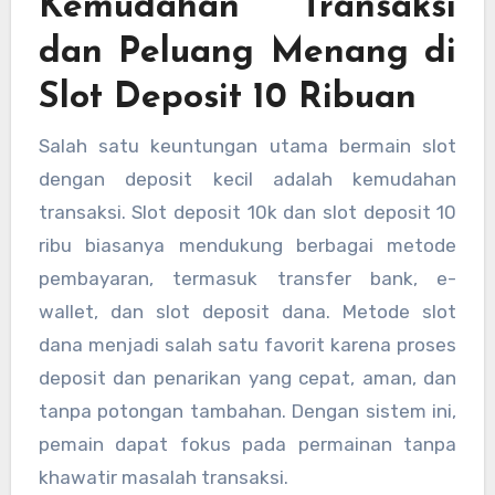
Kemudahan Transaksi
dan Peluang Menang di
Slot Deposit 10 Ribuan
Salah satu keuntungan utama bermain slot
dengan deposit kecil adalah kemudahan
transaksi. Slot deposit 10k dan slot deposit 10
ribu biasanya mendukung berbagai metode
pembayaran, termasuk transfer bank, e-
wallet, dan slot deposit dana. Metode slot
dana menjadi salah satu favorit karena proses
deposit dan penarikan yang cepat, aman, dan
tanpa potongan tambahan. Dengan sistem ini,
pemain dapat fokus pada permainan tanpa
khawatir masalah transaksi.