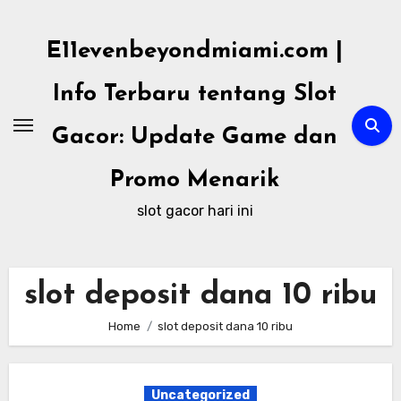
Skip
to
E11evenbeyondmiami.com |
content
Info Terbaru tentang Slot
Gacor: Update Game dan
Promo Menarik
slot gacor hari ini
slot deposit dana 10 ribu
Home
slot deposit dana 10 ribu
Uncategorized