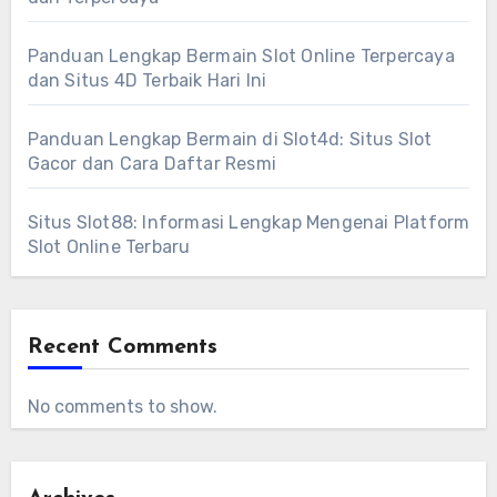
Panduan Lengkap Bermain Slot Online Terpercaya
dan Situs 4D Terbaik Hari Ini
Panduan Lengkap Bermain di Slot4d: Situs Slot
Gacor dan Cara Daftar Resmi
Situs Slot88: Informasi Lengkap Mengenai Platform
Slot Online Terbaru
Recent Comments
No comments to show.