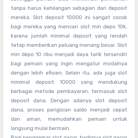
tanpa harus kehilangan sebagian dari deposit
mereka. Slot deposit 10000 ini sangat cocok
bagi mereka yang mencari slot min depo 10k,
karena jumlah minimal deposit yang rendah
tetap memberikan peluang menang besar. Slot
min depo 10 ribu menjadi daya tarik tersendiri
bagi pemain yang ingin mengatur modalnya
dengan lebih efisien. Selain itu, ada juga slot
minimal deposit 10000 yang mendukung
berbagai metode pembayaran, termasuk slot
deposit dana. Dengan adanya slot deposit
dana, proses pengisian saldo menjadi cepat
dan aman, memudahkan pemain untuk
langsung mulai bermain.
Bagi penggemar slot gacor, hadirnya slot gacor