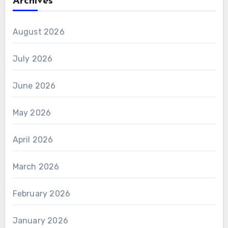
Archives
August 2026
July 2026
June 2026
May 2026
April 2026
March 2026
February 2026
January 2026