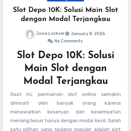
Slot Depo 10K: Solusi Main Slot
dengan Modal Terjangkau
Juvia Lockser
January 8, 2026
No Comments
Slot Depo 10K: Solusi
Main Slot dengan
Modal Terjangkau
Saat ini, permainan slot online semakin
diminati oleh banyak orang karena
menawarkan keseruan dan kesempatan
menang besar hanya dengan modal kecil. Salah
satu pilihan yang sedang populer adalah slot