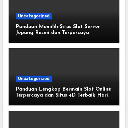
Uncategorized
Panduan Memilih Situs Slot Server
Jepang Resmi dan Terpercaya
Uncategorized
Panduan Lengkap Bermain Slot Online
Terpercaya dan Situs 4D Terbaik Hari
Ini