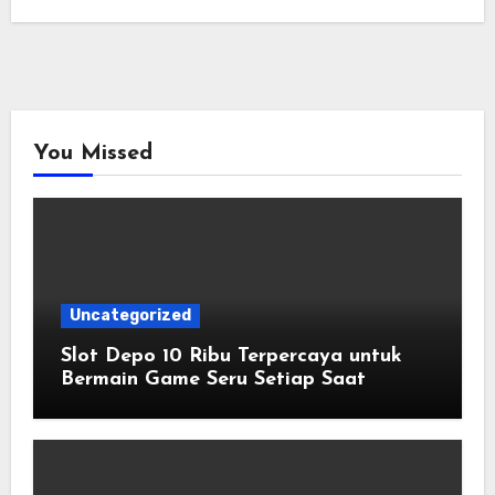
You Missed
Uncategorized
Slot Depo 10 Ribu Terpercaya untuk
Bermain Game Seru Setiap Saat