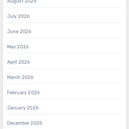
August 2026
July 2026
June 2026
May 2026
April 2026
March 2026
February 2026
January 2026
December 2025