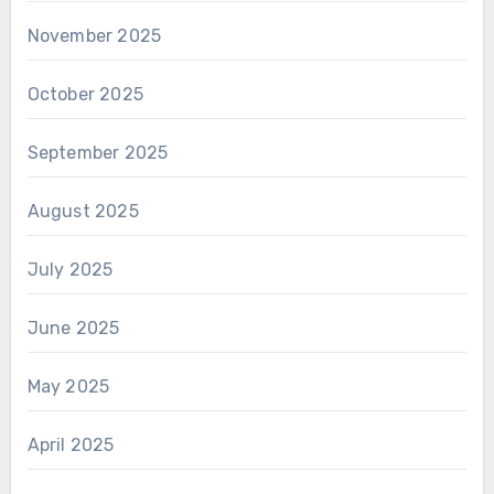
November 2025
October 2025
September 2025
August 2025
July 2025
June 2025
May 2025
April 2025