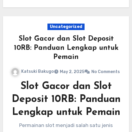
Uncategorized
Slot Gacor dan Slot Deposit
10RB: Panduan Lengkap untuk
Pemain
Katsuki Bakugo
May 2, 2025
No Comments
Slot Gacor dan Slot
Deposit 10RB: Panduan
Lengkap untuk Pemain
Permainan slot menjadi salah satu jenis