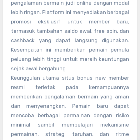
pengalaman bermain judi online dengan modal
lebih ringan. Platform ini menyediakan berbagai
promosi eksklusif untuk member baru,
termasuk tambahan saldo awal, free spin, dan
cashback yang dapat langsung digunakan.
Kesempatan ini memberikan pemain pemula
peluang lebih tinggi untuk meraih keuntungan
sejak awal bergabung.
Keunggulan utama situs bonus new member
resmi terletak pada kemampuannya
memberikan pengalaman bermain yang aman
dan menyenangkan. Pemain baru dapat
mencoba berbagai permainan dengan risiko
minimal sambil mempelajari mekanisme
permainan, strategi taruhan, dan ritme