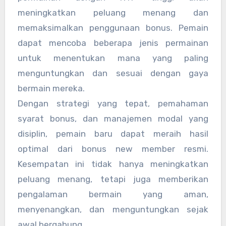
meningkatkan peluang menang dan
memaksimalkan penggunaan bonus. Pemain
dapat mencoba beberapa jenis permainan
untuk menentukan mana yang paling
menguntungkan dan sesuai dengan gaya
bermain mereka.
Dengan strategi yang tepat, pemahaman
syarat bonus, dan manajemen modal yang
disiplin, pemain baru dapat meraih hasil
optimal dari bonus new member resmi.
Kesempatan ini tidak hanya meningkatkan
peluang menang, tetapi juga memberikan
pengalaman bermain yang aman,
menyenangkan, dan menguntungkan sejak
awal bergabung.