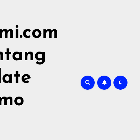
mi.com
entang
date
omo