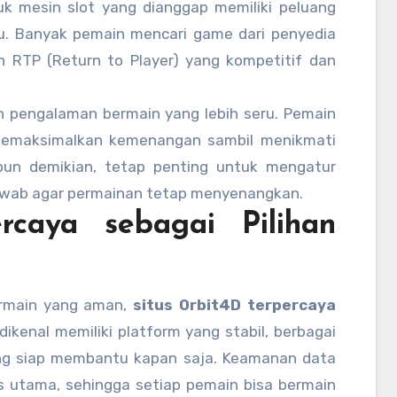
uk mesin slot yang dianggap memiliki peluang
tu. Banyak pemain mencari game dari penyedia
 RTP (Return to Player) yang kompetitif dan
n pengalaman bermain yang lebih seru. Pemain
memaksimalkan kemenangan sambil menikmati
pun demikian, tetap penting untuk mengatur
awab agar permainan tetap menyenangkan.
rcaya sebagai Pilihan
ermain yang aman,
situs Orbit4D terpercaya
 dikenal memiliki platform yang stabil, berbagai
ang siap membantu kapan saja. Keamanan data
as utama, sehingga setiap pemain bisa bermain