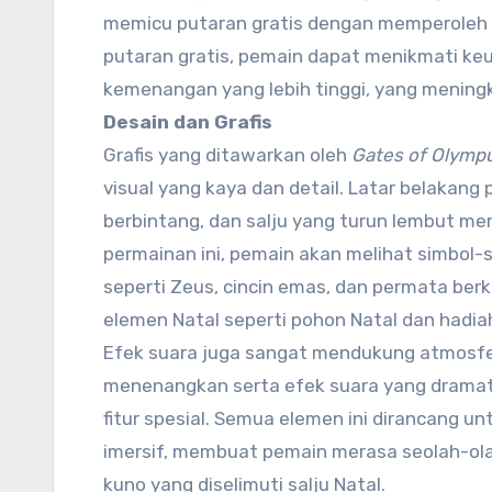
memicu putaran gratis dengan memperoleh 
putaran gratis, pemain dapat menikmati k
kemenangan yang lebih tinggi, yang mening
Desain dan Grafis
Grafis yang ditawarkan oleh
Gates of Olymp
visual yang kaya dan detail. Latar belakang
berbintang, dan salju yang turun lembut m
permainan ini, pemain akan melihat simbol-si
seperti Zeus, cincin emas, dan permata be
elemen Natal seperti pohon Natal dan hadia
Efek suara juga sangat mendukung atmosfe
menenangkan serta efek suara yang dramat
fitur spesial. Semua elemen ini dirancang 
imersif, membuat pemain merasa seolah-ola
kuno yang diselimuti salju Natal.