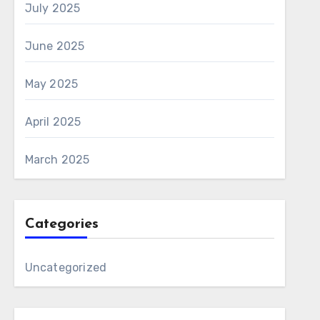
July 2025
June 2025
May 2025
April 2025
March 2025
Categories
Uncategorized