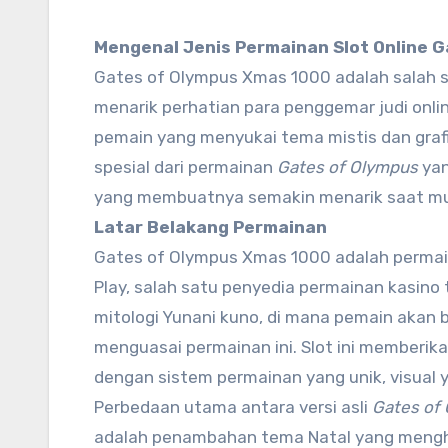
Mengenal Jenis Permainan Slot Online
Gates of Olympus Xmas 1000 adalah salah s
menarik perhatian para penggemar judi onlin
pemain yang menyukai tema mistis dan grafi
spesial dari permainan
Gates of Olympus
yan
yang membuatnya semakin menarik saat mus
Latar Belakang Permainan
Gates of Olympus Xmas 1000 adalah permai
Play, salah satu penyedia permainan kasin
mitologi Yunani kuno, di mana pemain akan 
menguasai permainan ini. Slot ini memberi
dengan sistem permainan yang unik, visual 
Perbedaan utama antara versi asli
Gates of
adalah penambahan tema Natal yang mengha