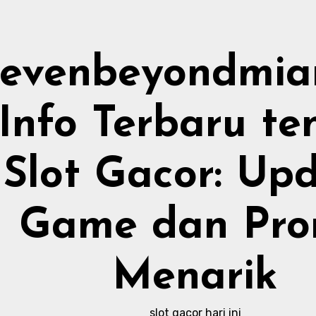
1evenbeyondmia
 Info Terbaru t
Slot Gacor: Up
Game dan Pr
Menarik
slot gacor hari ini