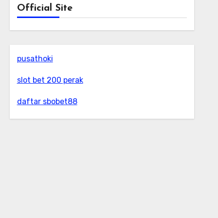
Official Site
pusathoki
slot bet 200 perak
daftar sbobet88