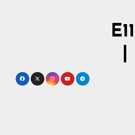
Skip
to
content
E1
|