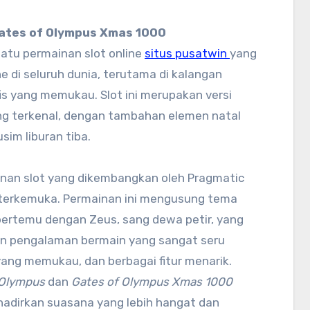
 Gates of Olympus Xmas 1000
atu permainan slot online
situs pusatwin
yang
e di seluruh dunia, terutama di kalangan
s yang memukau. Slot ini merupakan versi
g terkenal, dengan tambahan elemen natal
im liburan tiba.
nan slot yang dikembangkan oleh Pragmatic
o terkemuka. Permainan ini mengusung tema
bertemu dengan Zeus, sang dewa petir, yang
kan pengalaman bermain yang sangat seru
yang memukau, dan berbagai fitur menarik.
 Olympus
dan
Gates of Olympus Xmas 1000
dirkan suasana yang lebih hangat dan