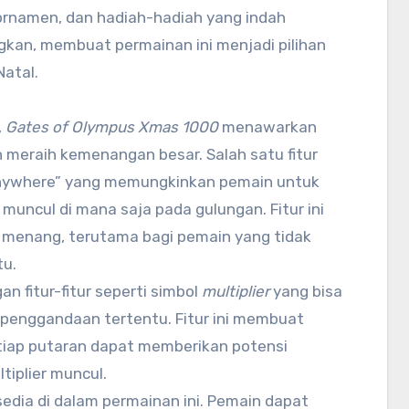
 ornamen, dan hadiah-hadiah yang indah
kan, membuat permainan ini menjadi pilihan
atal.
,
Gates of Olympus Xmas 1000
menawarkan
 meraih kemenangan besar. Salah satu fitur
Anywhere” yang memungkinkan pemain untuk
uncul di mana saja pada gulungan. Fitur ini
 menang, terutama bagi pemain yang tidak
tu.
an fitur-fitur seperti simbol
multiplier
yang bisa
enggandaan tertentu. Fitur ini membuat
etiap putaran dapat memberikan potensi
tiplier muncul.
sedia di dalam permainan ini. Pemain dapat