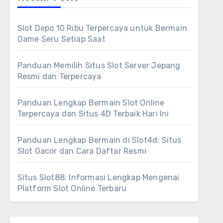
Slot Depo 10 Ribu Terpercaya untuk Bermain
Game Seru Setiap Saat
Panduan Memilih Situs Slot Server Jepang
Resmi dan Terpercaya
Panduan Lengkap Bermain Slot Online
Terpercaya dan Situs 4D Terbaik Hari Ini
Panduan Lengkap Bermain di Slot4d: Situs
Slot Gacor dan Cara Daftar Resmi
Situs Slot88: Informasi Lengkap Mengenai
Platform Slot Online Terbaru