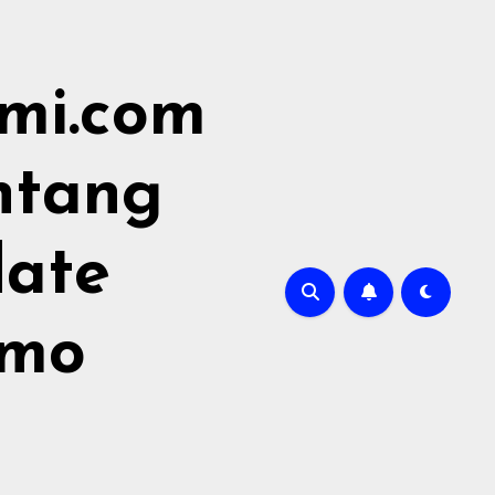
mi.com
entang
date
omo