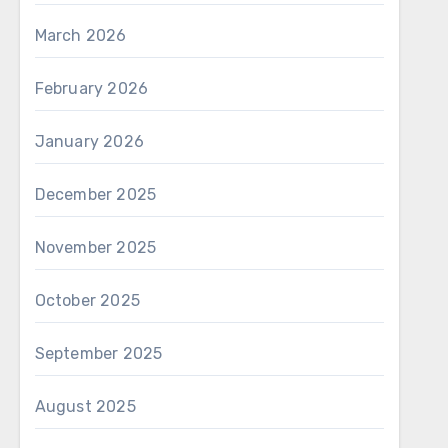
March 2026
February 2026
January 2026
December 2025
November 2025
October 2025
September 2025
August 2025