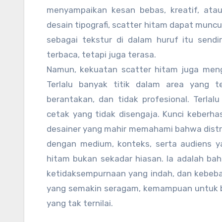
menyampaikan kesan bebas, kreatif, ata
desain tipografi, scatter hitam dapat muncu
sebagai tekstur di dalam huruf itu sendir
terbaca, tetapi juga terasa.
Namun, kekuatan scatter hitam juga menga
Terlalu banyak titik dalam area yang t
berantakan, dan tidak profesional. Terlalu 
cetak yang tidak disengaja. Kunci keberha
desainer yang mahir memahami bahwa distrib
dengan medium, konteks, serta audiens ya
hitam bukan sekadar hiasan. Ia adalah bah
ketidaksempurnaan yang indah, dan kebebas
yang semakin seragam, kemampuan untuk be
yang tak ternilai.