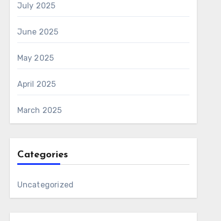
July 2025
June 2025
May 2025
April 2025
March 2025
Categories
Uncategorized