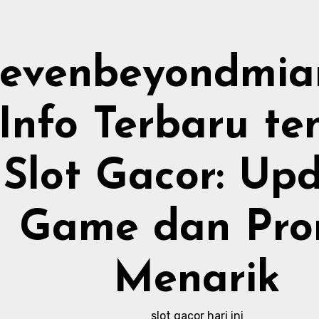
1evenbeyondmia
 Info Terbaru t
Slot Gacor: Up
Game dan Pr
Menarik
slot gacor hari ini