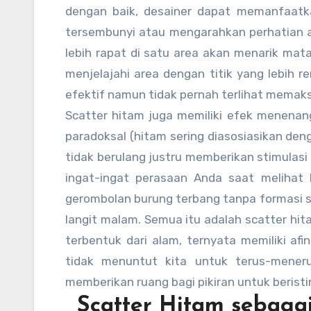
dengan baik, desainer dapat memanfaatka
tersembunyi atau mengarahkan perhatian au
lebih rapat di satu area akan menarik mata
menjelajahi area dengan titik yang lebih re
efektif namun tidak pernah terlihat memak
Scatter hitam juga memiliki efek menenan
paradoksal (hitam sering diasosiasikan de
tidak berulang justru memberikan stimulasi
ingat-ingat perasaan Anda saat melihat hu
gerombolan burung terbang tanpa formasi s
langit malam. Semua itu adalah scatter hit
terbentuk dari alam, ternyata memiliki afin
tidak menuntut kita untuk terus-meneru
memberikan ruang bagi pikiran untuk beristi
Scatter Hitam sebagai