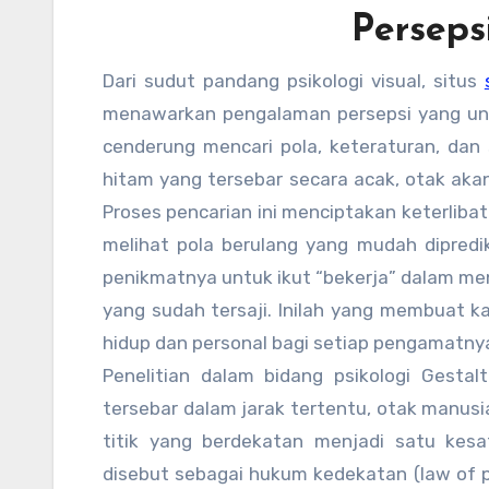
Perseps
Dari sudut pandang psikologi visual, situs
menawarkan pengalaman persepsi yang unik
cenderung mencari pola, keteraturan, dan 
hitam yang tersebar secara acak, otak aka
Proses pencarian ini menciptakan keterlibat
melihat pola berulang yang mudah dipredi
penikmatnya untuk ikut “bekerja” dalam m
yang sudah tersaji. Inilah yang membuat k
hidup dan personal bagi setiap pengamatny
Penelitian dalam bidang psikologi Gestal
tersebar dalam jarak tertentu, otak manus
titik yang berdekatan menjadi satu kesa
disebut sebagai hukum kedekatan (law of p