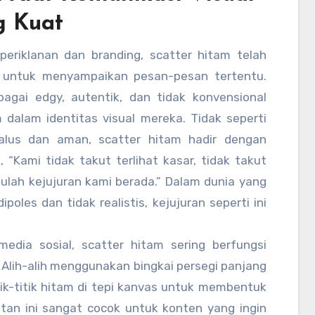
g Kuat
periklanan dan branding, scatter hitam telah
 untuk menyampaikan pesan-pesan tertentu.
agai edgy, autentik, dan tidak konvensional
dalam identitas visual mereka. Tidak seperti
alus dan aman, scatter hitam hadir dengan
“Kami tidak takut terlihat kasar, tidak takut
itulah kejujuran kami berada.” Dalam dunia yang
poles dan tidak realistis, kejujuran seperti ini
media sosial, scatter hitam sering berfungsi
 Alih-alih menggunakan bingkai persegi panjang
ik-titik hitam di tepi kanvas untuk membentuk
atan ini sangat cocok untuk konten yang ingin