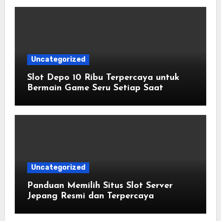
Uncategorized
Slot Depo 10 Ribu Terpercaya untuk
Bermain Game Seru Setiap Saat
Uncategorized
Panduan Memilih Situs Slot Server
Jepang Resmi dan Terpercaya