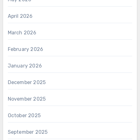
April 2026
March 2026
February 2026
January 2026
December 2025
November 2025
October 2025
September 2025