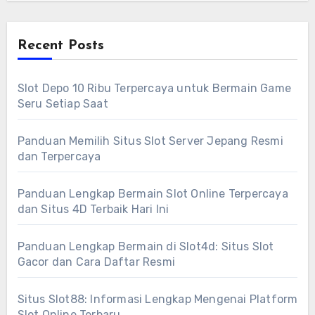
Recent Posts
Slot Depo 10 Ribu Terpercaya untuk Bermain Game
Seru Setiap Saat
Panduan Memilih Situs Slot Server Jepang Resmi
dan Terpercaya
Panduan Lengkap Bermain Slot Online Terpercaya
dan Situs 4D Terbaik Hari Ini
Panduan Lengkap Bermain di Slot4d: Situs Slot
Gacor dan Cara Daftar Resmi
Situs Slot88: Informasi Lengkap Mengenai Platform
Slot Online Terbaru