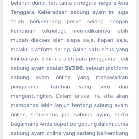
belahan dunia, terutama di negara-negara Asia
Tenggara. Keberadaan sabung ayam ini juga
telah berkembang pesat seiring dengan
kemajuan teknologi, menjadikannya lebih
mudah diakses oleh siapa saja, kapan saja,
melalui platform daring. Salah satu situs yang
kini banyak diminati oleh para penggemar judi
sabung ayam adalah
SV388
, sebuah platform
sabung ayam online yang menawarkan
pengalaman taruhan yang seru dan
menguntungkan. Dalam artikel ini, kita akan
membahas lebih lanjut tentang sabung ayam
online, situs-situs judi sabung ayam, serta
bagaimana Anda dapat bergabung dalam dunia
sabung ayam online yang sedang berkembang