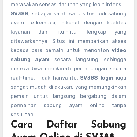
merasakan sensasi taruhan yang lebih intens.
SV388
, sebagai salah satu situs judi sabung
ayam terkemuka, dikenal dengan kualitas
layanan dan fitur-fitur lengkap yang
ditawarkannya. Situs ini memberikan akses
kepada para pemain untuk menonton
video
sabung ayam
secara langsung, sehingga
mereka bisa menikmati pertandingan secara
real-time. Tidak hanya itu,
SV388 login
juga
sangat mudah dilakukan, yang memungkinkan
pemain untuk langsung bergabung dalam
permainan sabung ayam online tanpa
kesulitan.
Cara Daftar Sabung