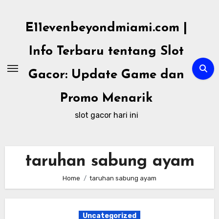
Skip
to
E11evenbeyondmiami.com |
content
Info Terbaru tentang Slot
Gacor: Update Game dan
Promo Menarik
slot gacor hari ini
taruhan sabung ayam
Home
taruhan sabung ayam
Uncategorized