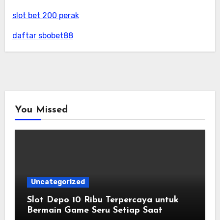
slot bet 200 perak
daftar sbobet88
You Missed
Uncategorized
Slot Depo 10 Ribu Terpercaya untuk
Bermain Game Seru Setiap Saat