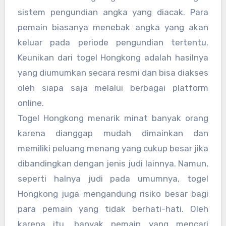
sistem pengundian angka yang diacak. Para
pemain biasanya menebak angka yang akan
keluar pada periode pengundian tertentu.
Keunikan dari togel Hongkong adalah hasilnya
yang diumumkan secara resmi dan bisa diakses
oleh siapa saja melalui berbagai platform
online.
Togel Hongkong menarik minat banyak orang
karena dianggap mudah dimainkan dan
memiliki peluang menang yang cukup besar jika
dibandingkan dengan jenis judi lainnya. Namun,
seperti halnya judi pada umumnya, togel
Hongkong juga mengandung risiko besar bagi
para pemain yang tidak berhati-hati. Oleh
karena itu, banyak pemain yang mencari