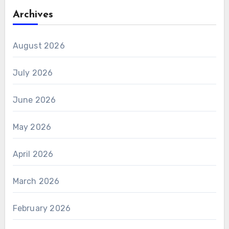
Archives
August 2026
July 2026
June 2026
May 2026
April 2026
March 2026
February 2026