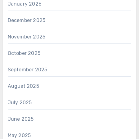
January 2026
December 2025
November 2025
October 2025
September 2025
August 2025
July 2025
June 2025
May 2025