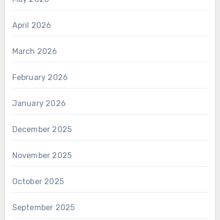
April 2026
March 2026
February 2026
January 2026
December 2025
November 2025
October 2025
September 2025