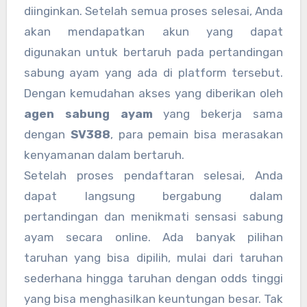
diinginkan. Setelah semua proses selesai, Anda
akan mendapatkan akun yang dapat
digunakan untuk bertaruh pada pertandingan
sabung ayam yang ada di platform tersebut.
Dengan kemudahan akses yang diberikan oleh
agen sabung ayam
yang bekerja sama
dengan
SV388
, para pemain bisa merasakan
kenyamanan dalam bertaruh.
Setelah proses pendaftaran selesai, Anda
dapat langsung bergabung dalam
pertandingan dan menikmati sensasi sabung
ayam secara online. Ada banyak pilihan
taruhan yang bisa dipilih, mulai dari taruhan
sederhana hingga taruhan dengan odds tinggi
yang bisa menghasilkan keuntungan besar. Tak