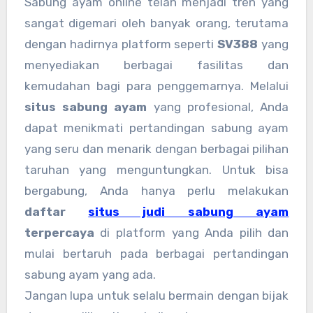
Sabung ayam online telah menjadi tren yang
sangat digemari oleh banyak orang, terutama
dengan hadirnya platform seperti
SV388
yang
menyediakan berbagai fasilitas dan
kemudahan bagi para penggemarnya. Melalui
situs sabung ayam
yang profesional, Anda
dapat menikmati pertandingan sabung ayam
yang seru dan menarik dengan berbagai pilihan
taruhan yang menguntungkan. Untuk bisa
bergabung, Anda hanya perlu melakukan
daftar
situs judi sabung ayam
terpercaya
di platform yang Anda pilih dan
mulai bertaruh pada berbagai pertandingan
sabung ayam yang ada.
Jangan lupa untuk selalu bermain dengan bijak