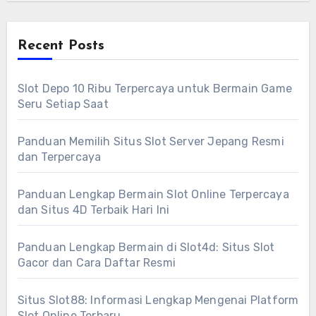
Recent Posts
Slot Depo 10 Ribu Terpercaya untuk Bermain Game
Seru Setiap Saat
Panduan Memilih Situs Slot Server Jepang Resmi
dan Terpercaya
Panduan Lengkap Bermain Slot Online Terpercaya
dan Situs 4D Terbaik Hari Ini
Panduan Lengkap Bermain di Slot4d: Situs Slot
Gacor dan Cara Daftar Resmi
Situs Slot88: Informasi Lengkap Mengenai Platform
Slot Online Terbaru