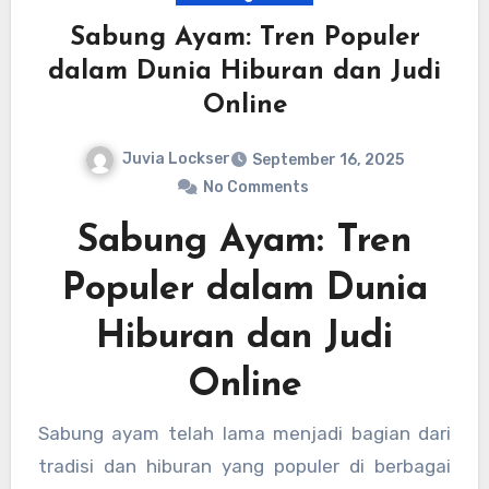
Sabung Ayam: Tren Populer
dalam Dunia Hiburan dan Judi
Online
Juvia Lockser
September 16, 2025
No Comments
Sabung Ayam: Tren
Populer dalam Dunia
Hiburan dan Judi
Online
Sabung ayam telah lama menjadi bagian dari
tradisi dan hiburan yang populer di berbagai