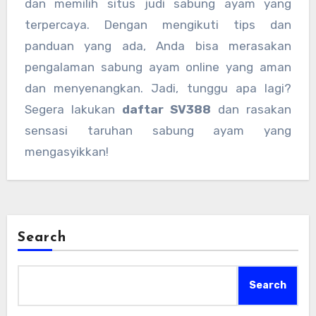
dan memilih situs judi sabung ayam yang
terpercaya. Dengan mengikuti tips dan
panduan yang ada, Anda bisa merasakan
pengalaman sabung ayam online yang aman
dan menyenangkan. Jadi, tunggu apa lagi?
Segera lakukan
daftar SV388
dan rasakan
sensasi taruhan sabung ayam yang
mengasyikkan!
Search
Search