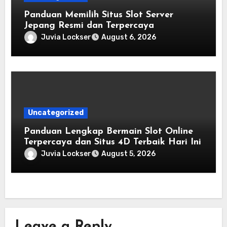
Panduan Memilih Situs Slot Server
Jepang Resmi dan Terpercaya
Juvia Lockser
August 6, 2026
Uncategorized
Panduan Lengkap Bermain Slot Online
Terpercaya dan Situs 4D Terbaik Hari Ini
Juvia Lockser
August 5, 2026
Leave a Reply