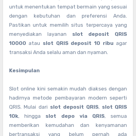
untuk menentukan tempat bermain yang sesuai
dengan kebutuhan dan preferensi Anda.
Pastikan untuk memilih situs terpercaya yang
menyediakan layanan
slot deposit QRIS
10000
atau
slot QRIS deposit 10 ribu
agar
transaksi Anda selalu aman dan nyaman.
Kesimpulan
Slot online kini semakin mudah diakses dengan
hadirnya metode pembayaran modern seperti
QRIS. Mulai dari
slot deposit QRIS
,
slot QRIS
10k
, hingga
slot depo via QRIS
, semua
memberikan kemudahan dan kenyamanan
bertransaksi yang belum pernah ada