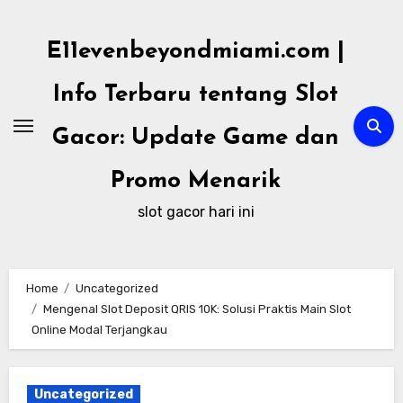
Skip
to
E11evenbeyondmiami.com |
content
Info Terbaru tentang Slot
Gacor: Update Game dan
Promo Menarik
slot gacor hari ini
Home
Uncategorized
Mengenal Slot Deposit QRIS 10K: Solusi Praktis Main Slot
Online Modal Terjangkau
Uncategorized