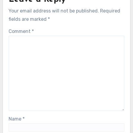
Your email address will not be published.
Required
fields are marked
*
Comment
*
Name
*