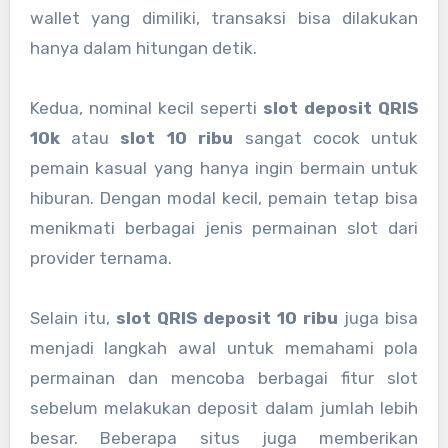
wallet yang dimiliki, transaksi bisa dilakukan
hanya dalam hitungan detik.
Kedua, nominal kecil seperti
slot deposit QRIS
10k
atau
slot 10 ribu
sangat cocok untuk
pemain kasual yang hanya ingin bermain untuk
hiburan. Dengan modal kecil, pemain tetap bisa
menikmati berbagai jenis permainan slot dari
provider ternama.
Selain itu,
slot QRIS deposit 10 ribu
juga bisa
menjadi langkah awal untuk memahami pola
permainan dan mencoba berbagai fitur slot
sebelum melakukan deposit dalam jumlah lebih
besar. Beberapa situs juga memberikan