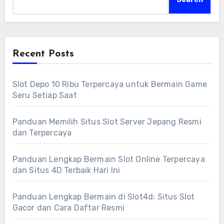
Recent Posts
Slot Depo 10 Ribu Terpercaya untuk Bermain Game
Seru Setiap Saat
Panduan Memilih Situs Slot Server Jepang Resmi
dan Terpercaya
Panduan Lengkap Bermain Slot Online Terpercaya
dan Situs 4D Terbaik Hari Ini
Panduan Lengkap Bermain di Slot4d: Situs Slot
Gacor dan Cara Daftar Resmi