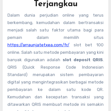
Terjangkau
Dalam dunia perjudian online yang terus
berkembang, kemudahan dalam bertransaksi
menjadi salah satu faktor utama bagi para
pemain dalam memilih situs
https://arraunjatetxea.com/fr/
slot bet 100
online. Salah satu metode pembayaran yang kini
banyak digunakan adalah
slot deposit QRIS
.
QRIS (Quick Response Code Indonesian
Standard) merupakan sistem pembayaran
digital yang mengintegrasikan berbagai metode
pembayaran ke dalam satu kode QR.
Kemudahan dan kecepatan transaksi yang
ditawarkan QRIS membuat metode ini semakin