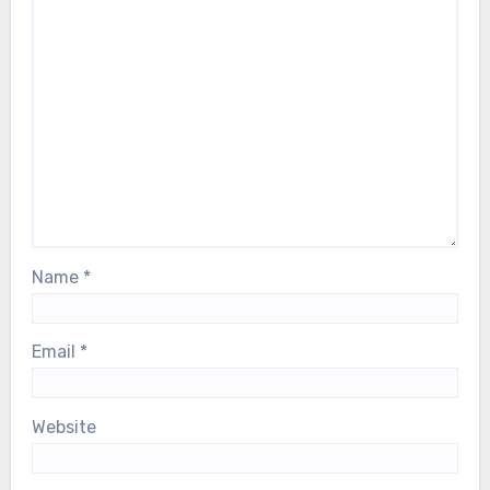
Name
*
Email
*
Website