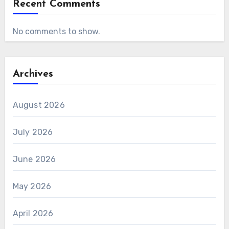
Recent Comments
No comments to show.
Archives
August 2026
July 2026
June 2026
May 2026
April 2026