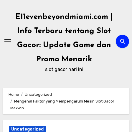
Skip
to
E11evenbeyondmiami.com |
content
Info Terbaru tentang Slot
Gacor: Update Game dan
Promo Menarik
slot gacor hari ini
Home
Uncategorized
Mengenal Faktor yang Mempengaruhi Mesin Slot Gacor
Maxwin
Uncategorized