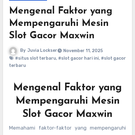
Mengenal Faktor yang
Mempengaruhi Mesin
Slot Gacor Maxwin
By
Juvia Lockser
November 11, 2025
#situs slot terbaru
,
#slot gacor hari ini
,
#slot gacor
terbaru
Mengenal Faktor yang
Mempengaruhi Mesin
Slot Gacor Maxwin
Memahami faktor-faktor yang mempengaruhi