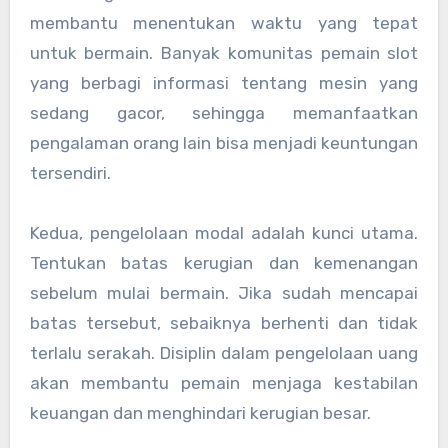
membantu menentukan waktu yang tepat
untuk bermain. Banyak komunitas pemain slot
yang berbagi informasi tentang mesin yang
sedang gacor, sehingga memanfaatkan
pengalaman orang lain bisa menjadi keuntungan
tersendiri.
Kedua, pengelolaan modal adalah kunci utama.
Tentukan batas kerugian dan kemenangan
sebelum mulai bermain. Jika sudah mencapai
batas tersebut, sebaiknya berhenti dan tidak
terlalu serakah. Disiplin dalam pengelolaan uang
akan membantu pemain menjaga kestabilan
keuangan dan menghindari kerugian besar.