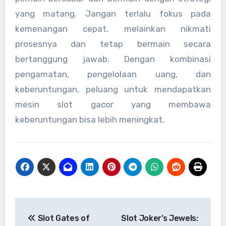
yang matang. Jangan terlalu fokus pada
kemenangan cepat, melainkan nikmati
prosesnya dan tetap bermain secara
bertanggung jawab. Dengan kombinasi
pengamatan, pengelolaan uang, dan
keberuntungan, peluang untuk mendapatkan
mesin slot gacor yang membawa
keberuntungan bisa lebih meningkat.
Post
Slot Gates of
Slot Joker’s Jewels: