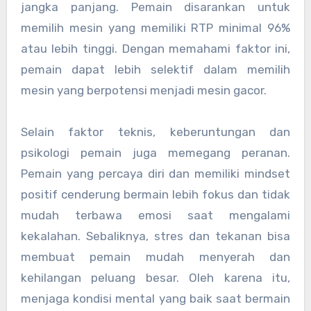
jangka panjang. Pemain disarankan untuk
memilih mesin yang memiliki RTP minimal 96%
atau lebih tinggi. Dengan memahami faktor ini,
pemain dapat lebih selektif dalam memilih
mesin yang berpotensi menjadi mesin gacor.
Selain faktor teknis, keberuntungan dan
psikologi pemain juga memegang peranan.
Pemain yang percaya diri dan memiliki mindset
positif cenderung bermain lebih fokus dan tidak
mudah terbawa emosi saat mengalami
kekalahan. Sebaliknya, stres dan tekanan bisa
membuat pemain mudah menyerah dan
kehilangan peluang besar. Oleh karena itu,
menjaga kondisi mental yang baik saat bermain