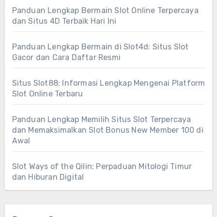
Panduan Lengkap Bermain Slot Online Terpercaya
dan Situs 4D Terbaik Hari Ini
Panduan Lengkap Bermain di Slot4d: Situs Slot
Gacor dan Cara Daftar Resmi
Situs Slot88: Informasi Lengkap Mengenai Platform
Slot Online Terbaru
Panduan Lengkap Memilih Situs Slot Terpercaya
dan Memaksimalkan Slot Bonus New Member 100 di
Awal
Slot Ways of the Qilin: Perpaduan Mitologi Timur
dan Hiburan Digital