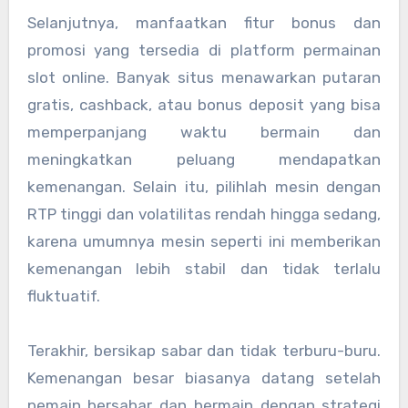
Selanjutnya, manfaatkan fitur bonus dan
promosi yang tersedia di platform permainan
slot online. Banyak situs menawarkan putaran
gratis, cashback, atau bonus deposit yang bisa
memperpanjang waktu bermain dan
meningkatkan peluang mendapatkan
kemenangan. Selain itu, pilihlah mesin dengan
RTP tinggi dan volatilitas rendah hingga sedang,
karena umumnya mesin seperti ini memberikan
kemenangan lebih stabil dan tidak terlalu
fluktuatif.
Terakhir, bersikap sabar dan tidak terburu-buru.
Kemenangan besar biasanya datang setelah
pemain bersabar dan bermain dengan strategi