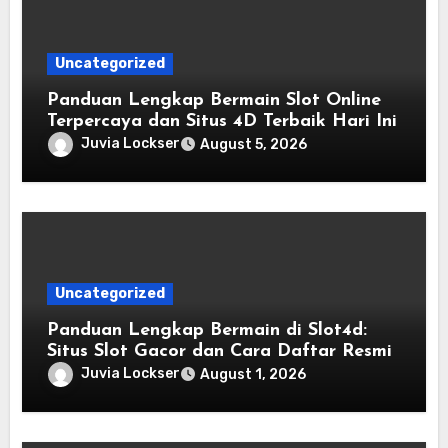
Uncategorized
Panduan Lengkap Bermain Slot Online
Terpercaya dan Situs 4D Terbaik Hari Ini
Juvia Lockser
August 5, 2026
Uncategorized
Panduan Lengkap Bermain di Slot4d:
Situs Slot Gacor dan Cara Daftar Resmi
Juvia Lockser
August 1, 2026