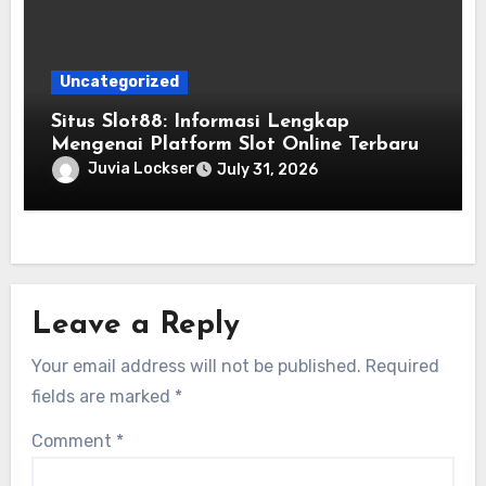
Uncategorized
Situs Slot88: Informasi Lengkap
Mengenai Platform Slot Online Terbaru
Juvia Lockser
July 31, 2026
Leave a Reply
Your email address will not be published.
Required
fields are marked
*
Comment
*