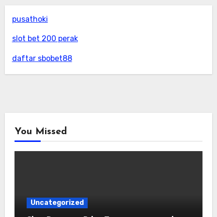
pusathoki
slot bet 200 perak
daftar sbobet88
You Missed
Uncategorized