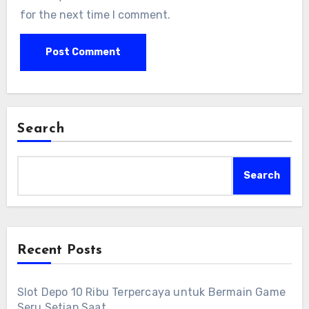
for the next time I comment.
Search
Search
Recent Posts
Slot Depo 10 Ribu Terpercaya untuk Bermain Game
Seru Setiap Saat