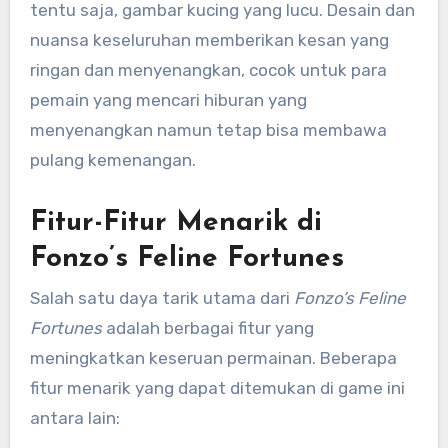
tentu saja, gambar kucing yang lucu. Desain dan
nuansa keseluruhan memberikan kesan yang
ringan dan menyenangkan, cocok untuk para
pemain yang mencari hiburan yang
menyenangkan namun tetap bisa membawa
pulang kemenangan.
Fitur-Fitur Menarik di
Fonzo’s Feline Fortunes
Salah satu daya tarik utama dari
Fonzo’s Feline
Fortunes
adalah berbagai fitur yang
meningkatkan keseruan permainan. Beberapa
fitur menarik yang dapat ditemukan di game ini
antara lain: