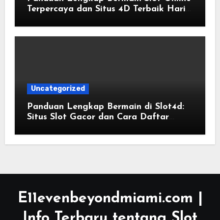
Terpercaya dan Situs 4D Terbaik Hari
Ini
Uncategorized
Panduan Lengkap Bermain di Slot4d:
Situs Slot Gacor dan Cara Daftar
Resmi
E11evenbeyondmiami.com |
Info Terbaru tentang Slot