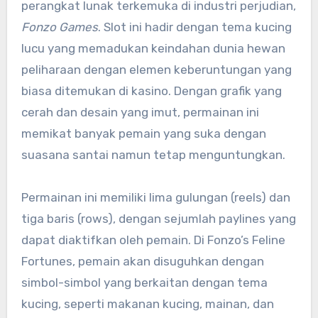
perangkat lunak terkemuka di industri perjudian,
Fonzo Games
. Slot ini hadir dengan tema kucing
lucu yang memadukan keindahan dunia hewan
peliharaan dengan elemen keberuntungan yang
biasa ditemukan di kasino. Dengan grafik yang
cerah dan desain yang imut, permainan ini
memikat banyak pemain yang suka dengan
suasana santai namun tetap menguntungkan.
Permainan ini memiliki lima gulungan (reels) dan
tiga baris (rows), dengan sejumlah paylines yang
dapat diaktifkan oleh pemain. Di Fonzo’s Feline
Fortunes, pemain akan disuguhkan dengan
simbol-simbol yang berkaitan dengan tema
kucing, seperti makanan kucing, mainan, dan