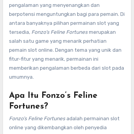
pengalaman yang menyenangkan dan
berpotensi menguntungkan bagi para pemain. Di
antara banyaknya pilihan permainan slot yang
tersedia,
Fonzo’s Feline Fortunes
merupakan
salah satu game yang menarik perhatian
pemain slot online. Dengan tema yang unik dan
fitur-fitur yang menarik, permainan ini
memberikan pengalaman berbeda dari slot pada
umumnya.
Apa Itu Fonzo’s Feline
Fortunes?
Fonzo’s Feline Fortunes
adalah permainan slot
online yang dikembangkan oleh penyedia