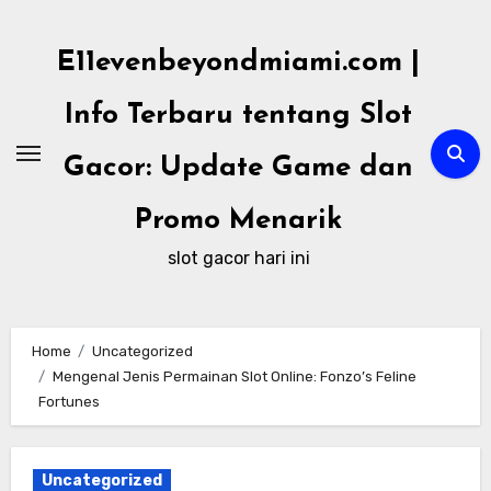
Skip
to
E11evenbeyondmiami.com |
content
Info Terbaru tentang Slot
Gacor: Update Game dan
Promo Menarik
slot gacor hari ini
Home
Uncategorized
Mengenal Jenis Permainan Slot Online: Fonzo’s Feline
Fortunes
Uncategorized