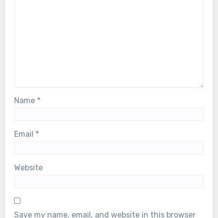
Name
*
Email
*
Website
Save my name, email, and website in this browser