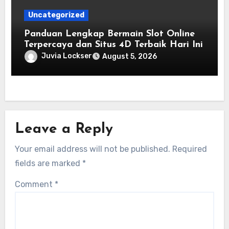
Uncategorized
Panduan Lengkap Bermain Slot Online
Terpercaya dan Situs 4D Terbaik Hari Ini
Juvia Lockser
August 5, 2026
Leave a Reply
Your email address will not be published.
Required
fields are marked
*
Comment
*