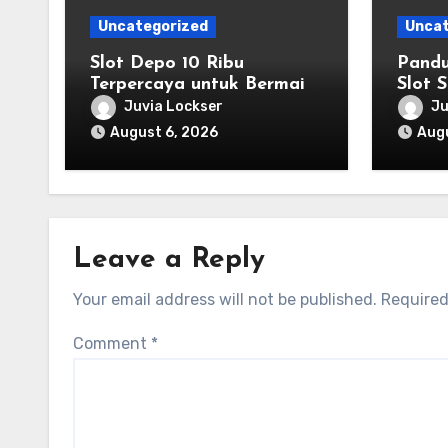
Uncategorized
Uncat
Slot Depo 10 Ribu
Pandu
Terpercaya untuk Bermain
Slot 
Game Seru Setiap Saat
dan T
Juvia Lockser
Ju
August 6, 2026
Augu
Leave a Reply
Your email address will not be published.
Required
Comment
*