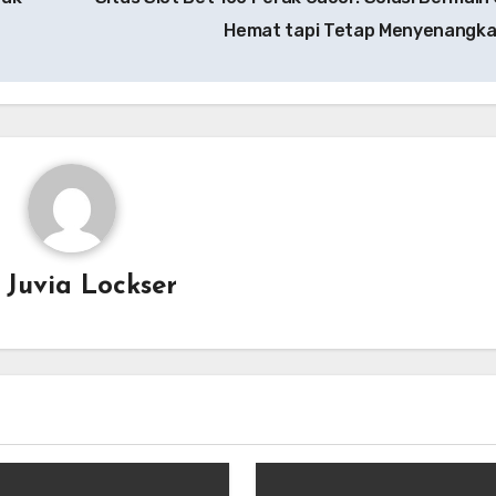
Hemat tapi Tetap Menyenangk
y
Juvia Lockser