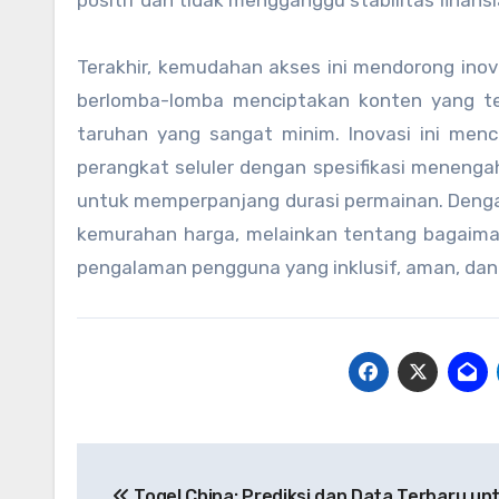
positif dan tidak mengganggu stabilitas finansia
Terakhir, kemudahan akses ini mendorong inov
berlomba-lomba menciptakan konten yang tet
taruhan yang sangat minim. Inovasi ini menc
perangkat seluler dengan spesifikasi menenga
untuk memperpanjang durasi permainan. Dengan
kemurahan harga, melainkan tentang bagaiman
pengalaman pengguna yang inklusif, aman, da
Post
Togel China: Prediksi dan Data Terbaru un