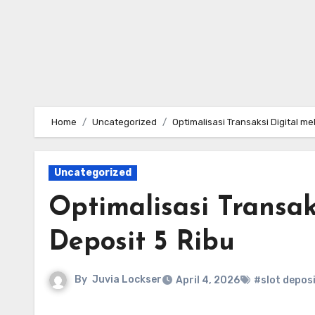
Home
Uncategorized
Optimalisasi Transaksi Digital mel
Uncategorized
Optimalisasi Transaks
Deposit 5 Ribu
By
Juvia Lockser
April 4, 2026
#slot deposi