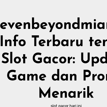
1evenbeyondmia
 Info Terbaru t
Slot Gacor: Up
Game dan Pr
Menarik
slot gacor hari ini