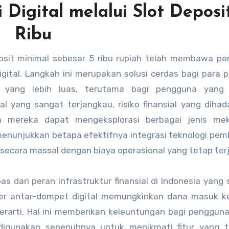
 Digital melalui Slot Deposi
Ribu
sit minimal sebesar 5 ribu rupiah telah membawa pe
igital. Langkah ini merupakan solusi cerdas bagi para 
 yang lebih luas, terutama bagi pengguna yang
l yang sangat terjangkau, risiko finansial yang dihad
a mereka dapat mengeksplorasi berbagai jenis me
menunjukkan betapa efektifnya integrasi teknologi pe
secara massal dengan biaya operasional yang tetap ter
pas dari peran infrastruktur finansial di Indonesia yang
er antar-dompet digital memungkinkan dana masuk k
erarti. Hal ini memberikan keleuntungan bagi penggun
igunakan sepenuhnya untuk menikmati fitur yang te