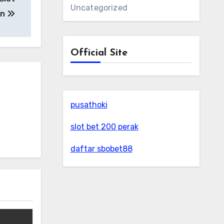
Uncategorized
an
Official Site
pusathoki
slot bet 200 perak
daftar sbobet88