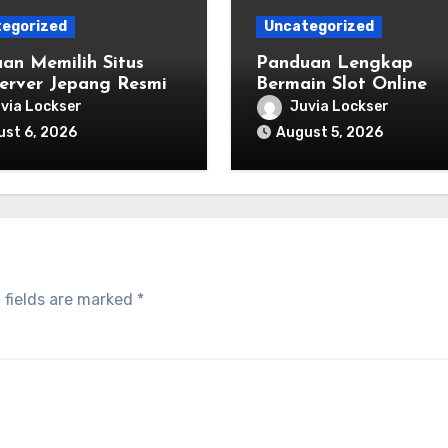
egorized
Uncategorized
an Memilih Situs
Panduan Lengkap
Server Jepang Resmi
Bermain Slot Online
erpercaya
Terpercaya dan Situs 
via Lockser
Juvia Lockser
Terbaik Hari Ini
st 6, 2026
August 5, 2026
 fields are marked
*