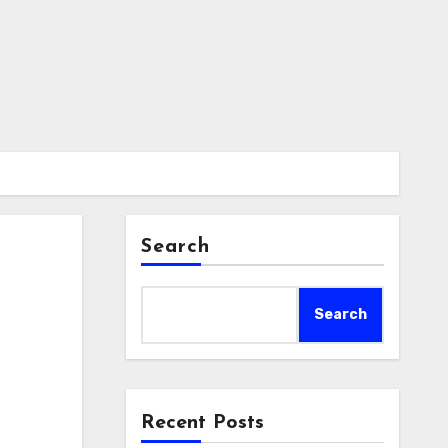
Search
Search
Recent Posts