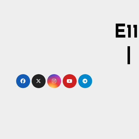
Skip
to
content
E1
|