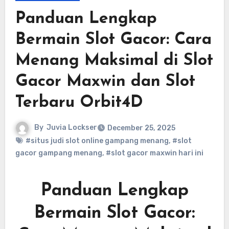
Panduan Lengkap
Bermain Slot Gacor: Cara
Menang Maksimal di Slot
Gacor Maxwin dan Slot
Terbaru Orbit4D
By
Juvia Lockser
December 25, 2025
#situs judi slot online gampang menang
,
#slot
gacor gampang menang
,
#slot gacor maxwin hari ini
Panduan Lengkap
Bermain Slot Gacor: