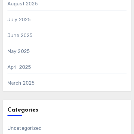
August 2025
July 2025
June 2025
May 2025
April 2025
March 2025
Categories
Uncategorized