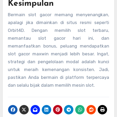
Kesimpulan
Bermain slot gacor memang menyenangkan,
apalagi jika dimainkan di situs resmi seperti
Orbit4D. Dengan memilih slot terbaru,
memantau slot gacor hari ini, dan
memanfaatkan bonus, peluang mendapatkan
slot gacor maxwin menjadi lebih besar. Ingat,
strategi dan pengelolaan modal adalah kunci
untuk meraih kemenangan konsisten. Jadi,
pastikan Anda bermain di platform terpercaya
dan selalu bijak dalam memilih mesin slot.