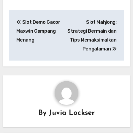
Post
Slot Demo Gacor
Slot Mahjong:
navigation
Maxwin Gampang
Strategi Bermain dan
Menang
Tips Memaksimalkan
Pengalaman
By
Juvia Lockser