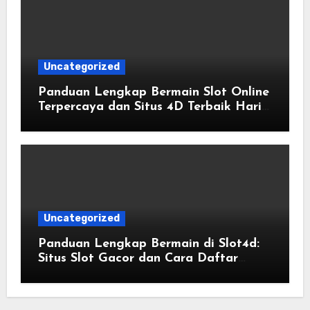
Uncategorized
Panduan Lengkap Bermain Slot Online
Terpercaya dan Situs 4D Terbaik Hari
Ini
Uncategorized
Panduan Lengkap Bermain di Slot4d:
Situs Slot Gacor dan Cara Daftar
Resmi