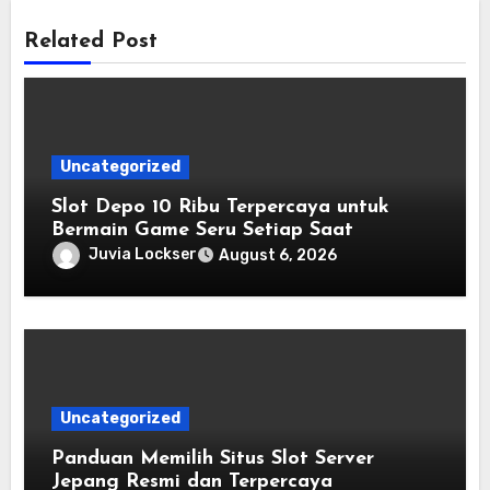
Related Post
Uncategorized
Slot Depo 10 Ribu Terpercaya untuk
Bermain Game Seru Setiap Saat
Juvia Lockser
August 6, 2026
Uncategorized
Panduan Memilih Situs Slot Server
Jepang Resmi dan Terpercaya