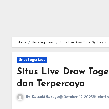
Home
Uncategorized
Situs Live Draw Togel Sydney: I
Uncategorized
Situs Live Draw Toge
dan Terpercaya
By
Katsuki Bakugo
October 19, 2025
#lotto