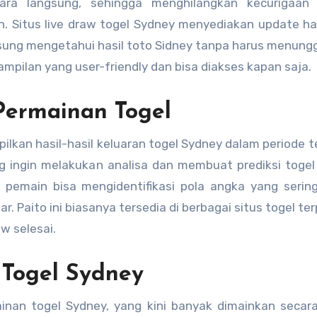
ra langsung, sehingga menghilangkan kecurigaan
. Situs live draw togel Sydney menyediakan update ha
sung mengetahui hasil toto Sidney tanpa harus menung
 tampilan yang user-friendly dan bisa diakses kapan saja.
Permainan Togel
ilkan hasil-hasil keluaran togel Sydney dalam periode t
ng ingin melakukan analisa dan membuat prediksi toge
 pemain bisa mengidentifikasi pola angka yang sering
. Paito ini biasanya tersedia di berbagai situs togel te
aw selesai.
 Togel Sydney
ainan togel Sydney, yang kini banyak dimainkan secara