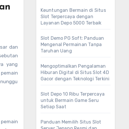
dan
Keuntungan Bermain di Situs
Slot Terpercaya dengan
Layanan Depo 5000 Terbaik
Slot Demo PG Soft: Panduan
Mengenal Permainan Tanpa
esar dan
Taruhan Uang
 sebutan
ya yang
Mengoptimalkan Pengalaman
Hiburan Digital di Situs Slot 4D
a pemain
Gacor dengan Teknologi Terkini
enunggu
Slot Depo 10 Ribu Terpercaya
untuk Bermain Game Seru
Setiap Saat
, pemain
Panduan Memilih Situs Slot
Server Jepang Resmi dan