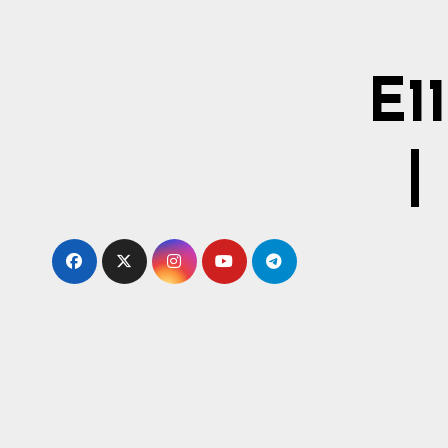
Skip
to
content
E1
|