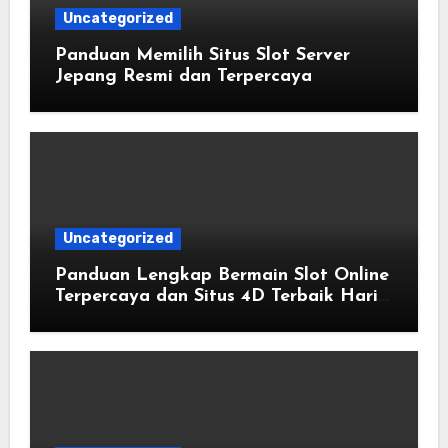
Uncategorized
Panduan Memilih Situs Slot Server
Jepang Resmi dan Terpercaya
Uncategorized
Panduan Lengkap Bermain Slot Online
Terpercaya dan Situs 4D Terbaik Hari
Ini