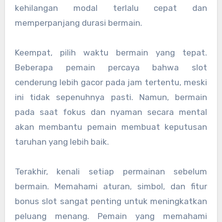
kehilangan modal terlalu cepat dan
memperpanjang durasi bermain.
Keempat, pilih waktu bermain yang tepat.
Beberapa pemain percaya bahwa slot
cenderung lebih gacor pada jam tertentu, meski
ini tidak sepenuhnya pasti. Namun, bermain
pada saat fokus dan nyaman secara mental
akan membantu pemain membuat keputusan
taruhan yang lebih baik.
Terakhir, kenali setiap permainan sebelum
bermain. Memahami aturan, simbol, dan fitur
bonus slot sangat penting untuk meningkatkan
peluang menang. Pemain yang memahami