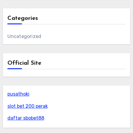
Categories
Uncategorized
Official Site
pusathoki
slot bet 200 perak
daftar sbobet88