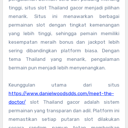
tinggi, situs slot Thailand gacor menjadi pilihan
menarik. Situs ini menawarkan berbagai
permainan slot dengan tingkat kemenangan
yang lebih tinggi, sehingga pemain memiliki
kesempatan meraih bonus dan jackpot lebih
sering dibandingkan platform biasa. Dengan
tema Thailand yang menarik, pengalaman
bermain pun menjadi lebih menyenangkan.
Keunggulan utama dari situs
https://www.danielwoodsdds.com/meet-the-
doctor/
slot Thailand gacor adalah sistem
permainan yang transparan dan adil. Platform ini
memastikan setiap putaran slot dilakukan
secara random namun tetap memberikan