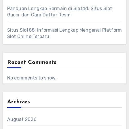
Panduan Lengkap Bermain di Slot4d: Situs Slot
Gacor dan Cara Daftar Resmi
Situs Slot88: Informasi Lengkap Mengenai Platform
Slot Online Terbaru
Recent Comments
No comments to show.
Archives
August 2026