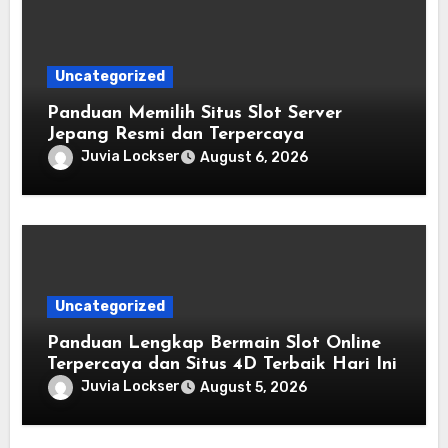
Uncategorized
Panduan Memilih Situs Slot Server
Jepang Resmi dan Terpercaya
Juvia Lockser
August 6, 2026
Uncategorized
Panduan Lengkap Bermain Slot Online
Terpercaya dan Situs 4D Terbaik Hari Ini
Juvia Lockser
August 5, 2026