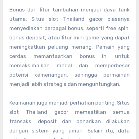
Bonus dan fitur tambahan menjadi daya tarik
utama. Situs slot Thailand gacor biasanya
menyediakan berbagai bonus, seperti free spin,
bonus deposit, atau fitur mini game yang dapat
meningkatkan peluang menang. Pemain yang
cerdas memanfaatkan bonus ini untuk
memaksimalkan modal dan memperbesar
potensi kemenangan, sehingga permainan
menjadi lebih strategis dan menguntungkan.
Keamanan juga menjadi perhatian penting. Situs
slot Thailand gacor memastikan semua
transaksi deposit dan penarikan dilakukan
dengan sistem yang aman. Selain itu, data