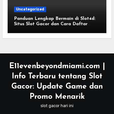
Uncategorized
Panduan Lengkap Bermain di Slot4d:
Situs Slot Gacor dan Cara Daftar
Resmi
E11evenbeyondmiami.com |
Info Terbaru tentang Slot
Gacor: Update Game dan
Promo Menarik
slot gacor hari ini