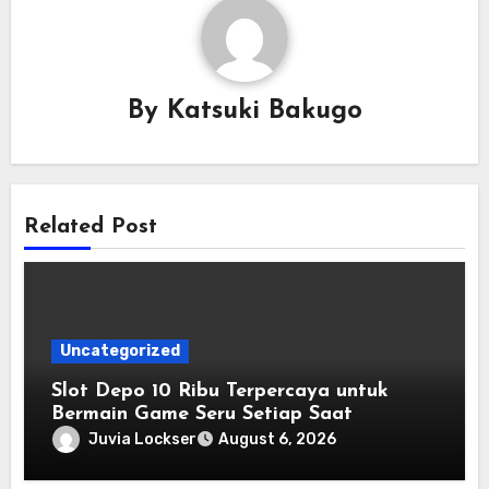
By
Katsuki Bakugo
Related Post
Uncategorized
Slot Depo 10 Ribu Terpercaya untuk
Bermain Game Seru Setiap Saat
Juvia Lockser
August 6, 2026