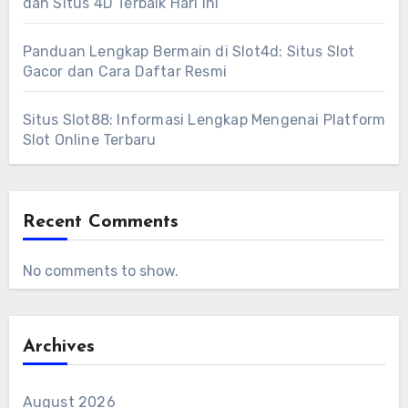
dan Situs 4D Terbaik Hari Ini
Panduan Lengkap Bermain di Slot4d: Situs Slot
Gacor dan Cara Daftar Resmi
Situs Slot88: Informasi Lengkap Mengenai Platform
Slot Online Terbaru
Recent Comments
No comments to show.
Archives
August 2026