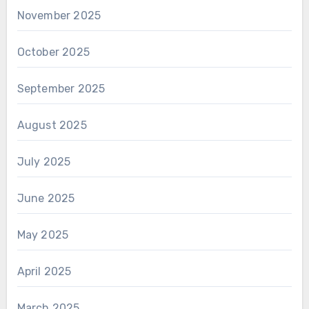
November 2025
October 2025
September 2025
August 2025
July 2025
June 2025
May 2025
April 2025
March 2025