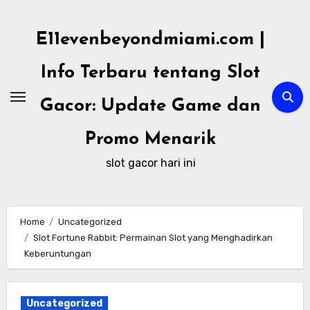
Skip
to
E11evenbeyondmiami.com |
content
Info Terbaru tentang Slot
Gacor: Update Game dan
Promo Menarik
slot gacor hari ini
Home
Uncategorized
Slot Fortune Rabbit: Permainan Slot yang Menghadirkan
Keberuntungan
Uncategorized