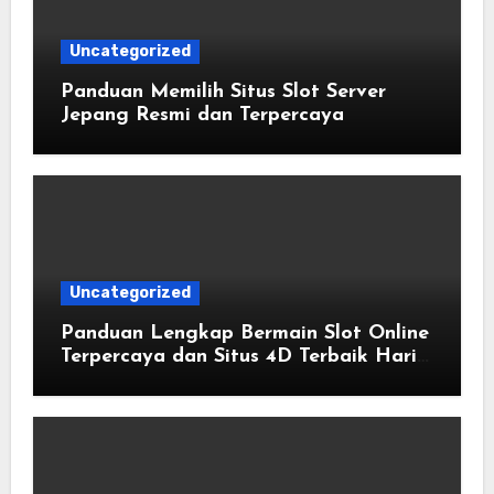
Uncategorized
Panduan Memilih Situs Slot Server
Jepang Resmi dan Terpercaya
Uncategorized
Panduan Lengkap Bermain Slot Online
Terpercaya dan Situs 4D Terbaik Hari
Ini