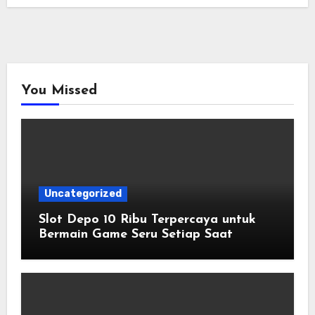
You Missed
Uncategorized
Slot Depo 10 Ribu Terpercaya untuk
Bermain Game Seru Setiap Saat