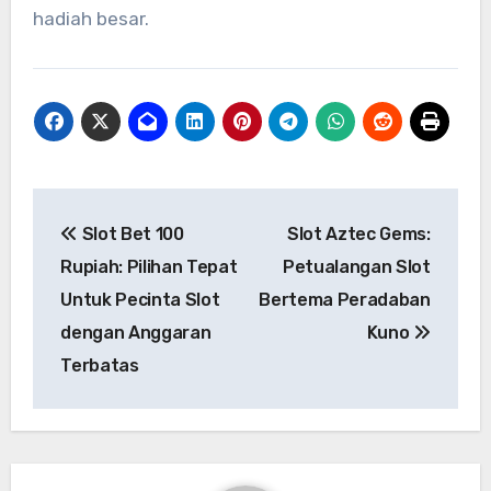
hadiah besar.
Post
Slot Bet 100
Slot Aztec Gems:
navigation
Rupiah: Pilihan Tepat
Petualangan Slot
Untuk Pecinta Slot
Bertema Peradaban
dengan Anggaran
Kuno
Terbatas