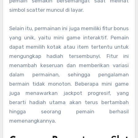
pemain semakin bersemangat saat melihat
simbol scatter muncul di layar.
Selain itu, permainan ini juga memiliki fitur bonus
yang unik, yaitu mini game interaktif. Pemain
dapat memilih kotak atau item tertentu untuk
mengungkap hadiah tersembunyi. Fitur ini
menambah keseruan dan memberikan variasi
dalam permainan, sehingga pengalaman
bermain tidak monoton. Beberapa mini game
juga menawarkan jackpot progresif, yang
berarti hadiah utama akan terus bertambah
hingga seorang pemain berhasil
memenangkannya.