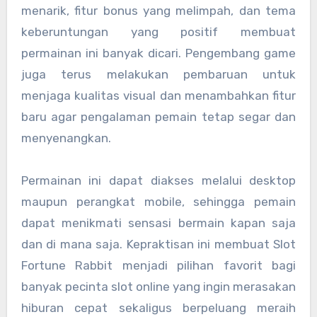
menarik, fitur bonus yang melimpah, dan tema
keberuntungan yang positif membuat
permainan ini banyak dicari. Pengembang game
juga terus melakukan pembaruan untuk
menjaga kualitas visual dan menambahkan fitur
baru agar pengalaman pemain tetap segar dan
menyenangkan.
Permainan ini dapat diakses melalui desktop
maupun perangkat mobile, sehingga pemain
dapat menikmati sensasi bermain kapan saja
dan di mana saja. Kepraktisan ini membuat Slot
Fortune Rabbit menjadi pilihan favorit bagi
banyak pecinta slot online yang ingin merasakan
hiburan cepat sekaligus berpeluang meraih