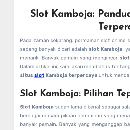
Slot Kamboja: Pandua
Terper
Pada zaman sekarang, permainan slot online semakin populer di kalangan pemain Indonesia. Salah satu yang
sedang banyak dicari adalah
slot Kamboja
, y
menarik. Banyak pemain yang mengincar
slo
Dalam artikel ini, kami akan membahas tentang
situs
slot
Kamboja terpercaya
untuk mendap
Slot Kamboja: Pilihan T
Slot Kamboja
sudah lama dikenal sebagai sal
berbagai macam pilihan permainan yang menar
banyak pemain. Banyak yang menganggap 