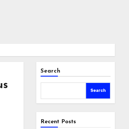
Search
us
Search
Recent Posts