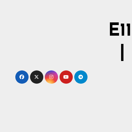
Skip
to
content
E1
|