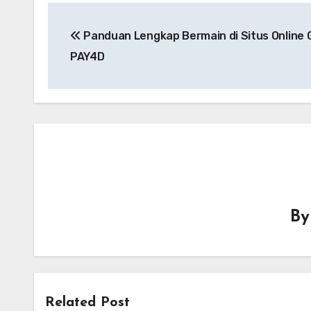
Post
Panduan Lengkap Bermain di Situs Online 
navigation
PAY4D
B
Related Post