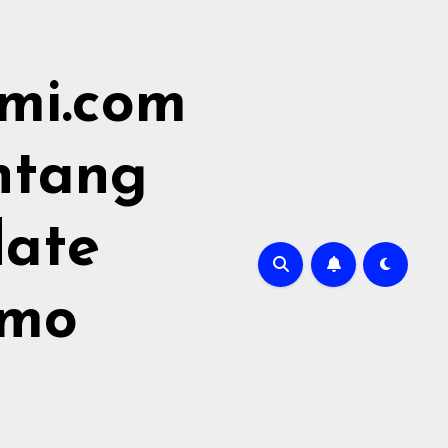
mi.com
entang
date
omo