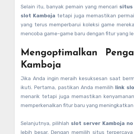
Selain itu, banyak pemain yang mencari
situ
slot Kamboja
tetapi juga memastikan permain
yang terus memperbarui koleksi game merek
mencoba game-game baru dengan fitur yang le
Mengoptimalkan Penga
Kamboja
Jika Anda ingin meraih kesuksesan saat ber
ikuti. Pertama, pastikan Anda memilih
link sl
menarik tetapi juga memastikan kenyamana
memperkenalkan fitur baru yang meningkatkan
Selanjutnya, pilihlah
slot server Kamboja no
lebih besar. Dengan memilih situs terpercay