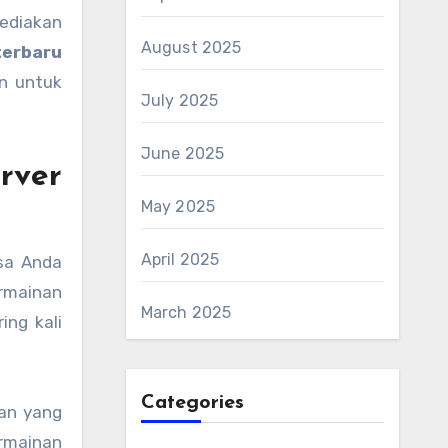
ediakan
August 2025
terbaru
n untuk
July 2025
June 2025
rver
May 2025
April 2025
isa Anda
rmainan
March 2025
ing kali
Categories
an yang
ermainan