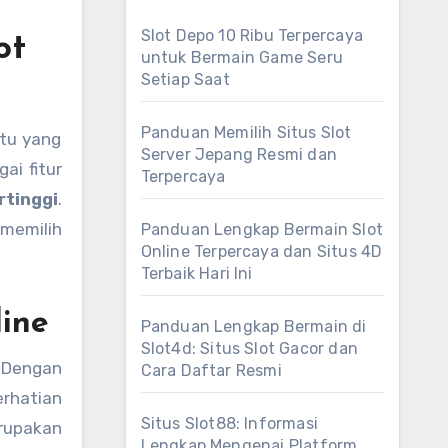
Slot Depo 10 Ribu Terpercaya
ot
untuk Bermain Game Seru
Setiap Saat
Panduan Memilih Situs Slot
Server Jepang Resmi dan
ai fitur
Terpercaya
rtinggi
.
 memilih
Panduan Lengkap Bermain Slot
Online Terpercaya dan Situs 4D
Terbaik Hari Ini
line
Panduan Lengkap Bermain di
Slot4d: Situs Slot Gacor dan
. Dengan
Cara Daftar Resmi
erhatian
Situs Slot88: Informasi
upakan
Lengkap Mengenai Platform