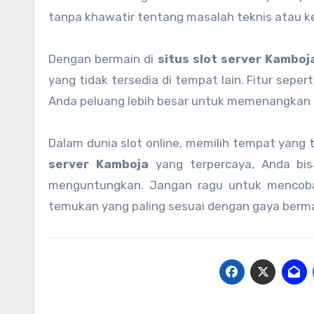
tanpa khawatir tentang masalah teknis atau k
Dengan bermain di
situs slot server Kamboj
yang tidak tersedia di tempat lain. Fitur seper
Anda peluang lebih besar untuk memenangkan 
Dalam dunia slot online, memilih tempat yang
server Kamboja
yang terpercaya, Anda bi
menguntungkan. Jangan ragu untuk mencoba
temukan yang paling sesuai dengan gaya berm