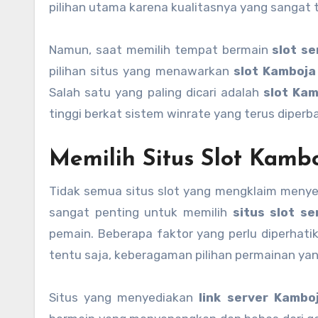
pilihan utama karena kualitasnya yang sangat 
Namun, saat memilih tempat bermain
slot s
pilihan situs yang menawarkan
slot Kamboja
Salah satu yang paling dicari adalah
slot Kam
tinggi berkat sistem winrate yang terus diperba
Memilih Situs Slot Kamb
Tidak semua situs slot yang mengklaim meny
sangat penting untuk memilih
situs slot s
pemain. Beberapa faktor yang perlu diperhati
tentu saja, keberagaman pilihan permainan yan
Situs yang menyediakan
link server Kambo