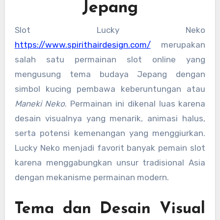
Jepang
Slot Lucky Neko
https://www.spirithairdesign.com/
merupakan
salah satu permainan slot online yang
mengusung tema budaya Jepang dengan
simbol kucing pembawa keberuntungan atau
Maneki Neko
. Permainan ini dikenal luas karena
desain visualnya yang menarik, animasi halus,
serta potensi kemenangan yang menggiurkan.
Lucky Neko menjadi favorit banyak pemain slot
karena menggabungkan unsur tradisional Asia
dengan mekanisme permainan modern.
Tema dan Desain Visual