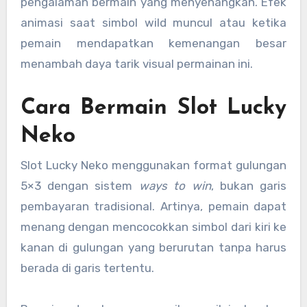
pengalaman bermain yang menyenangkan. Efek
animasi saat simbol wild muncul atau ketika
pemain mendapatkan kemenangan besar
menambah daya tarik visual permainan ini.
Cara Bermain Slot Lucky
Neko
Slot Lucky Neko menggunakan format gulungan
5×3 dengan sistem
ways to win
, bukan garis
pembayaran tradisional. Artinya, pemain dapat
menang dengan mencocokkan simbol dari kiri ke
kanan di gulungan yang berurutan tanpa harus
berada di garis tertentu.