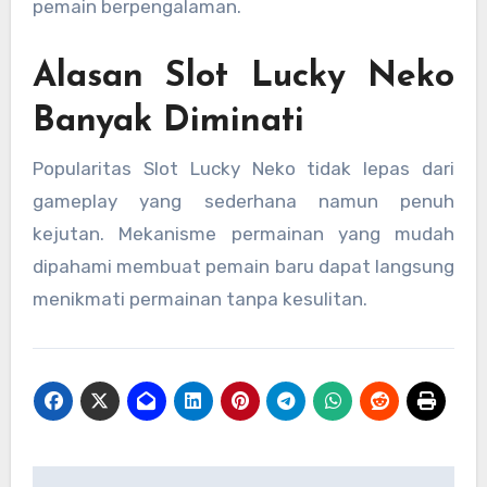
pemain berpengalaman.
Alasan Slot Lucky Neko
Banyak Diminati
Popularitas Slot Lucky Neko tidak lepas dari
gameplay yang sederhana namun penuh
kejutan. Mekanisme permainan yang mudah
dipahami membuat pemain baru dapat langsung
menikmati permainan tanpa kesulitan.