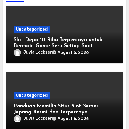
Uncategorized
Slot Depo 10 Ribu Terpercaya untuk
Bermain Game Seru Setiap Saat
Juvia Lockser
August 6, 2026
Uncategorized
Panduan Memilih Situs Slot Server
Jepang Resmi dan Terpercaya
Juvia Lockser
August 6, 2026