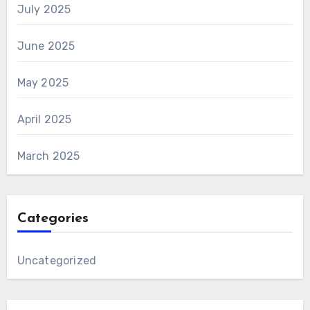
July 2025
June 2025
May 2025
April 2025
March 2025
Categories
Uncategorized