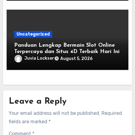
Uncategorized
Panduan Lengkap Bermain Slot Online
Terpercaya dan Situs 4D Terbaik Hari Ini
Juvia Lockser
August 5, 2026
Leave a Reply
Your email address will not be published.
Required
fields are marked
*
Comment
*