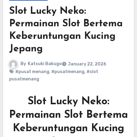
Slot Lucky Neko:
Permainan Slot Bertema
Keberuntungan Kucing
Jepang
By
Katsuki Bakugo
January 22, 2026
#pusat menang
,
#pusatmenang
,
#slot
pusatmenang
Slot Lucky Neko:
Permainan Slot Bertema
Keberuntungan Kucing