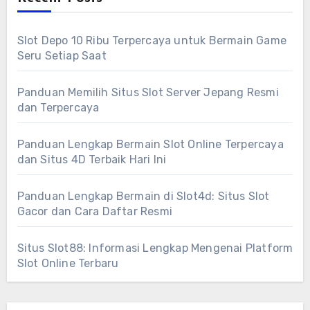
Slot Depo 10 Ribu Terpercaya untuk Bermain Game
Seru Setiap Saat
Panduan Memilih Situs Slot Server Jepang Resmi
dan Terpercaya
Panduan Lengkap Bermain Slot Online Terpercaya
dan Situs 4D Terbaik Hari Ini
Panduan Lengkap Bermain di Slot4d: Situs Slot
Gacor dan Cara Daftar Resmi
Situs Slot88: Informasi Lengkap Mengenai Platform
Slot Online Terbaru