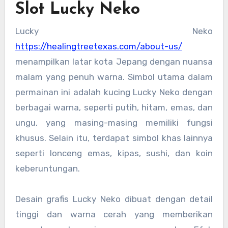
Slot Lucky Neko
Lucky Neko
https://healingtreetexas.com/about-us/
menampilkan latar kota Jepang dengan nuansa
malam yang penuh warna. Simbol utama dalam
permainan ini adalah kucing Lucky Neko dengan
berbagai warna, seperti putih, hitam, emas, dan
ungu, yang masing-masing memiliki fungsi
khusus. Selain itu, terdapat simbol khas lainnya
seperti lonceng emas, kipas, sushi, dan koin
keberuntungan.
Desain grafis Lucky Neko dibuat dengan detail
tinggi dan warna cerah yang memberikan