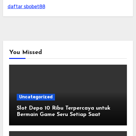
daftar sbobet88
You Missed
Uncategorized
Slot Depo 10 Ribu Terpercaya untuk
Bermain Game Seru Setiap Saat