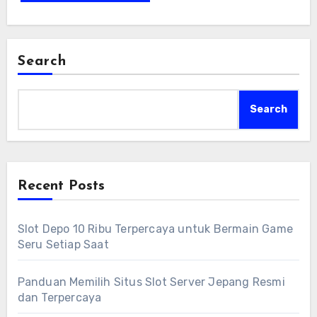
Search
Search
Recent Posts
Slot Depo 10 Ribu Terpercaya untuk Bermain Game
Seru Setiap Saat
Panduan Memilih Situs Slot Server Jepang Resmi
dan Terpercaya