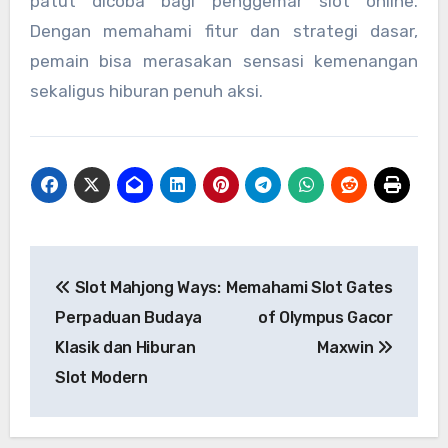
patut dicoba bagi penggemar slot online.
Dengan memahami fitur dan strategi dasar,
pemain bisa merasakan sensasi kemenangan
sekaligus hiburan penuh aksi.
Post
Slot Mahjong Ways:
Memahami Slot Gates
navigation
Perpaduan Budaya
of Olympus Gacor
Klasik dan Hiburan
Maxwin
Slot Modern