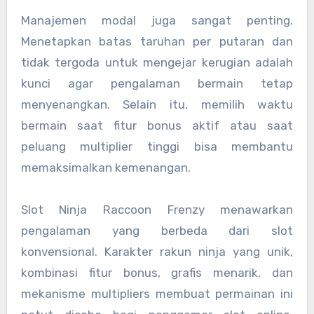
Manajemen modal juga sangat penting.
Menetapkan batas taruhan per putaran dan
tidak tergoda untuk mengejar kerugian adalah
kunci agar pengalaman bermain tetap
menyenangkan. Selain itu, memilih waktu
bermain saat fitur bonus aktif atau saat
peluang multiplier tinggi bisa membantu
memaksimalkan kemenangan.
Slot Ninja Raccoon Frenzy menawarkan
pengalaman yang berbeda dari slot
konvensional. Karakter rakun ninja yang unik,
kombinasi fitur bonus, grafis menarik, dan
mekanisme multipliers membuat permainan ini