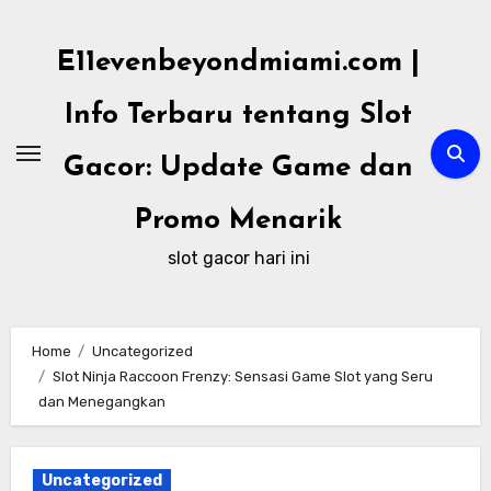
Skip
to
E11evenbeyondmiami.com |
content
Info Terbaru tentang Slot
Gacor: Update Game dan
Promo Menarik
slot gacor hari ini
Home
Uncategorized
Slot Ninja Raccoon Frenzy: Sensasi Game Slot yang Seru
dan Menegangkan
Uncategorized