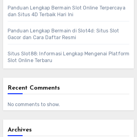
Panduan Lengkap Bermain Slot Online Terpercaya
dan Situs 4D Terbaik Hari Ini
Panduan Lengkap Bermain di Slot4d: Situs Slot
Gacor dan Cara Daftar Resmi
Situs Slot88: Informasi Lengkap Mengenai Platform
Slot Online Terbaru
Recent Comments
No comments to show.
Archives