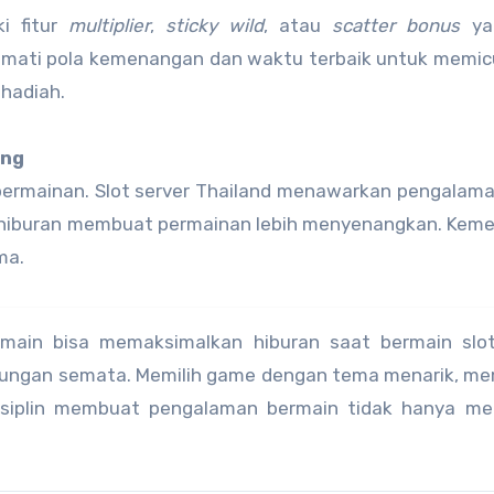
ki fitur
multiplier
,
sticky wild
, atau
scatter bonus
ya
ati pola kemenangan dan waktu terbaik untuk memic
hadiah.
ang
 permainan. Slot server Thailand menawarkan pengalama
a hiburan membuat permainan lebih menyenangkan. Kem
ma.
emain bisa memaksimalkan hiburan saat bermain slot
ntungan semata. Memilih game dengan tema menarik, m
disiplin membuat pengalaman bermain tidak hanya men