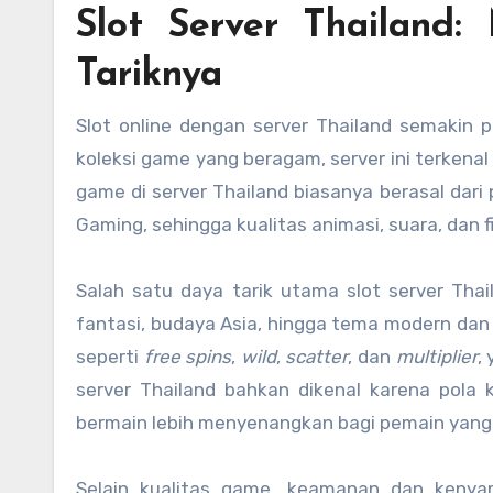
Slot Server Thailand
Tariknya
Slot online dengan server Thailand semakin populer di kalangan pemain Asia Tenggara. Selain menawarkan
koleksi game yang beragam, server ini terkena
game di server Thailand biasanya berasal dari
Gaming, sehingga kualitas animasi, suara, dan f
Salah satu daya tarik utama slot server Thai
fantasi, budaya Asia, hingga tema modern dan f
seperti
free spins
,
wild
,
scatter
, dan
multiplier
,
server Thailand bahkan dikenal karena pol
bermain lebih menyenangkan bagi pemain yang 
Selain kualitas game, keamanan dan kenya