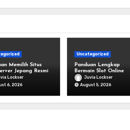
egorized
Uncategorized
an Memilih Situs
Panduan Lengkap
Server Jepang Resmi
Bermain Slot Online
erpercaya
Terpercaya dan Situs 
via Lockser
Juvia Lockser
Terbaik Hari Ini
st 6, 2026
August 5, 2026