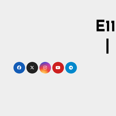
Skip
to
content
E1
|