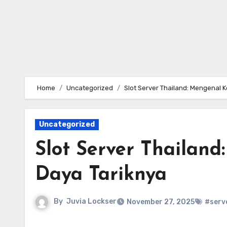
Home
Uncategorized
Slot Server Thailand: Mengenal 
Uncategorized
Slot Server Thailan
Daya Tariknya
By
Juvia Lockser
November 27, 2025
#serv