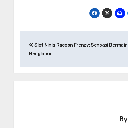
Post
Slot Ninja Racoon Frenzy: Sensasi Bermain
navigation
Menghibur
B