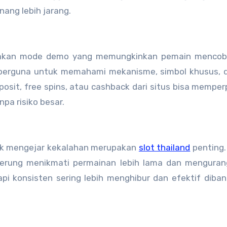
ang lebih jarang.
diakan mode demo yang memungkinkan pemain menco
 berguna untuk memahami mekanisme, simbol khusus, d
osit, free spins, atau cashback dari situs bisa mempe
pa risiko besar.
ak mengejar kekalahan merupakan
slot thailand
penting.
erung menikmati permainan lebih lama dan mengurangi
tapi konsisten sering lebih menghibur dan efektif diba