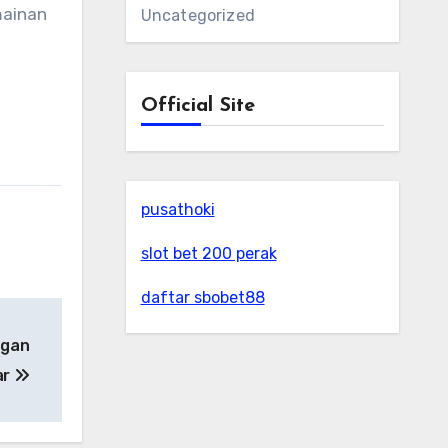
mainan
Uncategorized
Official Site
pusathoki
slot bet 200 perak
daftar sbobet88
ngan
ar