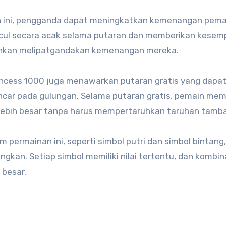
n ini, pengganda dapat meningkatkan kemenangan pema
uncul secara acak selama putaran dan memberikan kese
hkan melipatgandakan kemenangan mereka.
Princess 1000 juga menawarkan putaran gratis yang dapa
car pada gulungan. Selama putaran gratis, pemain memi
ebih besar tanpa harus mempertaruhkan taruhan tamb
m permainan ini, seperti simbol putri dan simbol bintang,
an. Setiap simbol memiliki nilai tertentu, dan kombin
 besar.