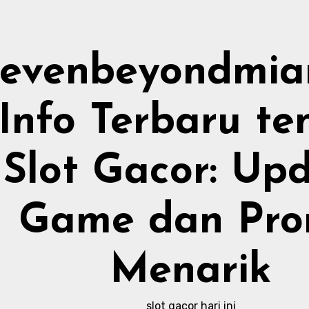
1evenbeyondmia
 Info Terbaru t
Slot Gacor: Up
Game dan Pr
Menarik
slot gacor hari ini