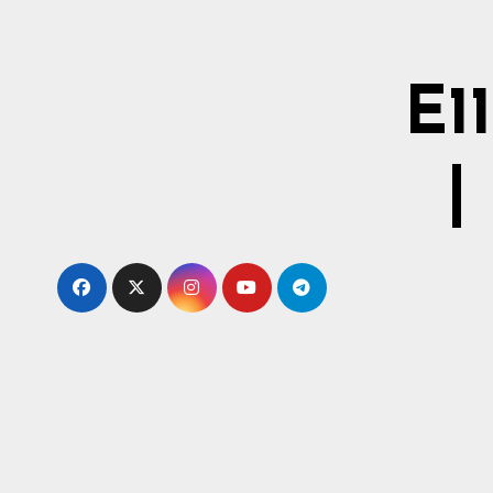
Skip
to
content
E1
|