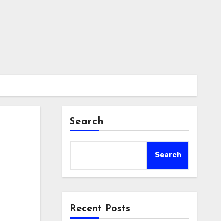
Search
Search
Recent Posts