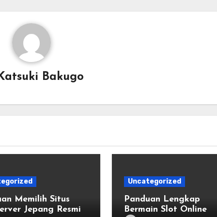
Katsuki Bakugo
egorized
Uncategorized
an Memilih Situs
Panduan Lengkap
Server Jepang Resmi
Bermain Slot Online