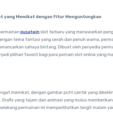
Slot yang Memikat dengan Fitur Menguntungkan
 permainan
pusatwin
slot terbaru yang menawarkan pen
dengan tema fantasi yang cerah dan penuh warna, perma
memancarkan cahaya bintang. Dibuat oleh penyedia perm
njadi pilihan favorit bagi para pemain slot online yang m
ngat memikat, dengan gambar putri cantik yang dikelilin
g. Grafis yang tajam dan animasi yang mulus memberikan
elakang permainan ini memperlihatkan langit malam ya