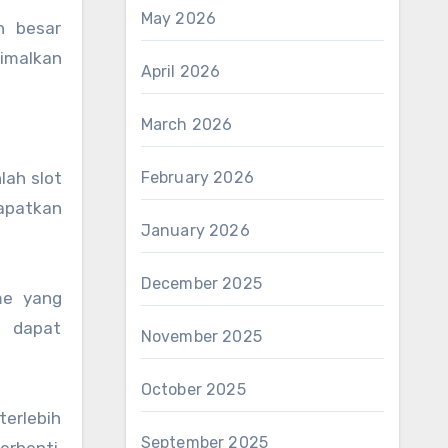
May 2026
n besar
imalkan
April 2026
March 2026
lah slot
February 2026
dapatkan
January 2026
December 2025
me yang
i dapat
November 2025
October 2025
terlebih
September 2025