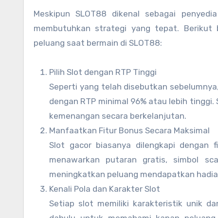
Meskipun SLOT88 dikenal sebagai penyedia
membutuhkan strategi yang tepat. Berikut
peluang saat bermain di SLOT88:
Pilih Slot dengan RTP Tinggi
Seperti yang telah disebutkan sebelumnya,
dengan RTP minimal 96% atau lebih tinggi
kemenangan secara berkelanjutan.
Manfaatkan Fitur Bonus Secara Maksimal
Slot gacor biasanya dilengkapi dengan
menawarkan putaran gratis, simbol scat
meningkatkan peluang mendapatkan hadia
Kenali Pola dan Karakter Slot
Setiap slot memiliki karakteristik unik d