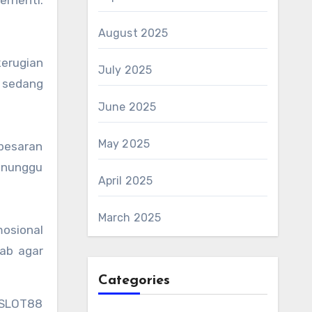
rhenti.
August 2025
erugian
July 2025
 sedang
June 2025
May 2025
besaran
menunggu
April 2025
March 2025
mosional
wab agar
Categories
 SLOT88