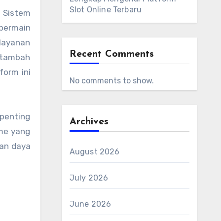
Slot Online Terbaru
 Sistem
bermain
 layanan
Recent Comments
i tambah
form ini
No comments to show.
 penting
Archives
me yang
kan daya
August 2026
July 2026
June 2026