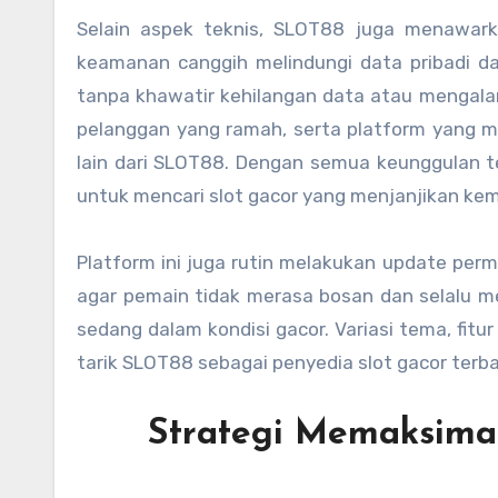
Selain aspek teknis, SLOT88 juga menawar
keamanan canggih melindungi data pribadi d
tanpa khawatir kehilangan data atau mengala
pelanggan yang ramah, serta platform yang m
lain dari SLOT88. Dengan semua keunggulan ter
untuk mencari slot gacor yang menjanjikan ke
Platform ini juga rutin melakukan update perm
agar pemain tidak merasa bosan dan selalu 
sedang dalam kondisi gacor. Variasi tema, fitu
tarik SLOT88 sebagai penyedia slot gacor terba
Strategi Memaksima