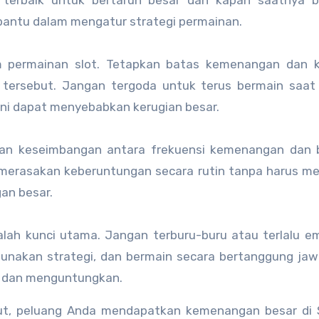
erbaik untuk bertaruh besar dan kapan saatnya be
bantu dalam mengatur strategi permainan.
m permainan slot. Tetapkan batas kemenangan dan k
 tersebut. Jangan tergoda untuk terus bermain saat
ini dapat menyebabkan kerugian besar.
kan keseimbangan antara frekuensi kemenangan dan 
n merasakan keberuntungan secara rutin tanpa harus 
an besar.
dalah kunci utama. Jangan terburu-buru atau terlalu e
gunakan strategi, dan bermain secara bertanggung ja
 dan menguntungkan.
but, peluang Anda mendapatkan kemenangan besar di