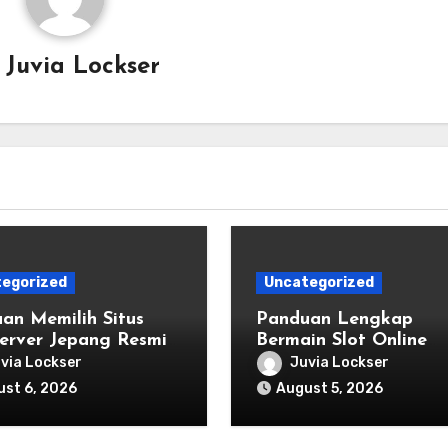
y
Juvia Lockser
egorized
Uncategorized
an Memilih Situs
Panduan Lengkap
Server Jepang Resmi
Bermain Slot Online
erpercaya
Terpercaya dan Situs 
via Lockser
Juvia Lockser
Terbaik Hari Ini
st 6, 2026
August 5, 2026