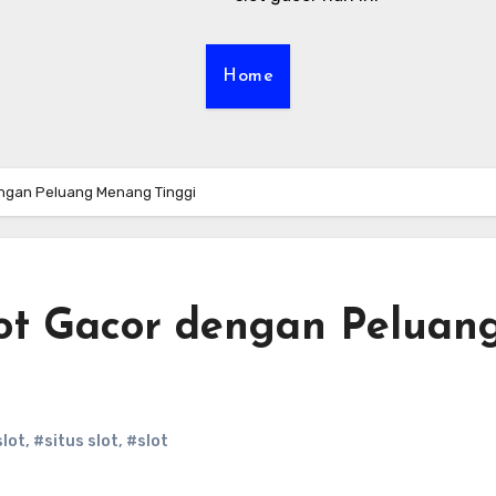
Home
engan Peluang Menang Tinggi
ot Gacor dengan Peluan
slot
,
#situs slot
,
#slot