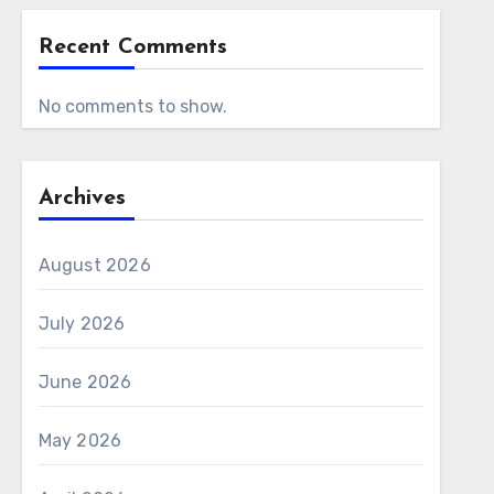
Recent Comments
No comments to show.
Archives
August 2026
July 2026
June 2026
May 2026