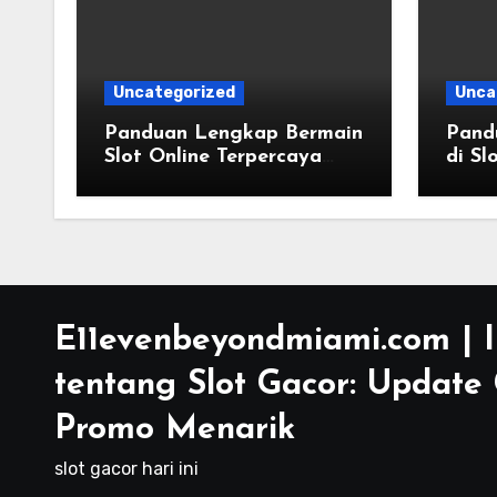
Uncategorized
Unca
Panduan Lengkap Bermain
Pand
Slot Online Terpercaya
di Sl
dan Situs 4D Terbaik Hari
dan 
Ini
E11evenbeyondmiami.com | I
tentang Slot Gacor: Updat
Promo Menarik
slot gacor hari ini