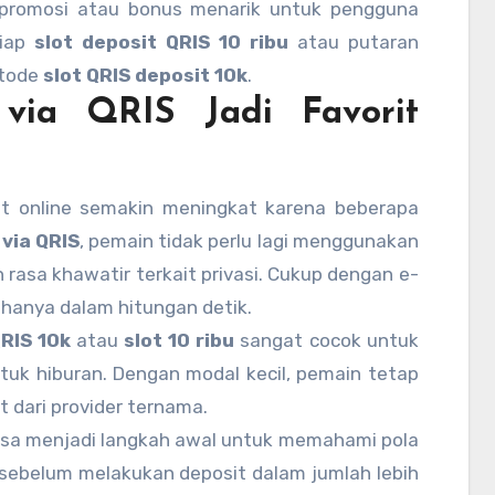
n promosi atau bonus menarik untuk pengguna
tiap
slot deposit QRIS 10 ribu
atau putaran
etode
slot QRIS deposit 10k
.
via QRIS Jadi Favorit
ot online semakin meningkat karena beberapa
 via QRIS
, pemain tidak perlu lagi menggunakan
rasa khawatir terkait privasi. Cukup dengan e-
n hanya dalam hitungan detik.
QRIS 10k
atau
slot 10 ribu
sangat cocok untuk
tuk hiburan. Dengan modal kecil, pemain tetap
t dari provider ternama.
isa menjadi langkah awal untuk memahami pola
 sebelum melakukan deposit dalam jumlah lebih