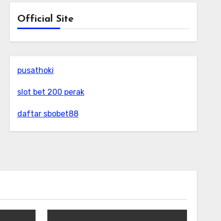
Official Site
pusathoki
slot bet 200 perak
daftar sbobet88