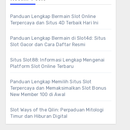
Panduan Lengkap Bermain Slot Online
Terpercaya dan Situs 4D Terbaik Hari Ini
Panduan Lengkap Bermain di Slot4d: Situs
Slot Gacor dan Cara Daftar Resmi
Situs Slot88: Informasi Lengkap Mengenai
Platform Slot Online Terbaru
Panduan Lengkap Memilih Situs Slot
Terpercaya dan Memaksimalkan Slot Bonus
New Member 100 di Awal
Slot Ways of the Qilin: Perpaduan Mitologi
Timur dan Hiburan Digital