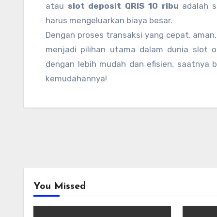
atau
slot deposit QRIS 10 ribu
adalah so
harus mengeluarkan biaya besar.
Dengan proses transaksi yang cepat, aman, 
menjadi pilihan utama dalam dunia slot on
dengan lebih mudah dan efisien, saatnya b
kemudahannya!
You Missed