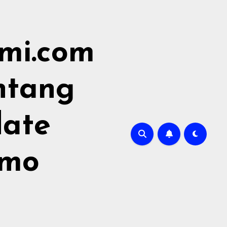
mi.com
entang
date
omo