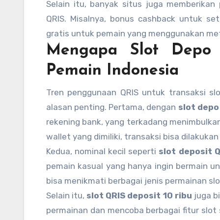
Selain itu, banyak situs juga memberika
QRIS. Misalnya, bonus cashback untuk se
gratis untuk pemain yang menggunakan m
Mengapa Slot Depo 
Pemain Indonesia
Tren penggunaan QRIS untuk transaksi sl
alasan penting. Pertama, dengan
slot depo
rekening bank, yang terkadang menimbulkan 
wallet yang dimiliki, transaksi bisa dilakuka
Kedua, nominal kecil seperti
slot deposit 
pemain kasual yang hanya ingin bermain un
bisa menikmati berbagai jenis permainan slo
Selain itu,
slot QRIS deposit 10 ribu
juga b
permainan dan mencoba berbagai fitur slot