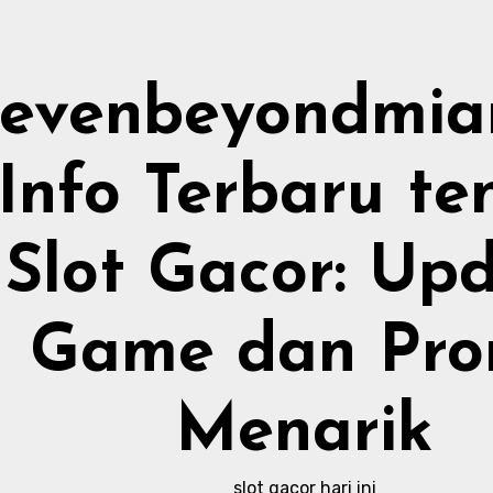
1evenbeyondmia
 Info Terbaru t
Slot Gacor: Up
Game dan Pr
Menarik
slot gacor hari ini