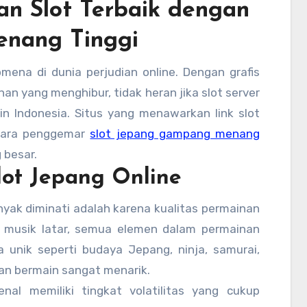
an Slot Terbaik dengan
enang Tinggi
an yang menghibur, tidak heran jika slot server
n Indonesia. Situs yang menawarkan link slot
 para penggemar
slot jepang gampang menang
 besar.
ot Jepang Online
yak diminati adalah karena kualitas permainan
ga musik latar, semua elemen dalam permainan
unik seperti budaya Jepang, ninja, samurai,
an bermain sangat menarik.
nal memiliki tingkat volatilitas yang cukup