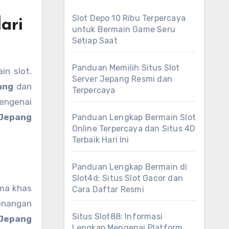
Slot Depo 10 Ribu Terpercaya
ari
untuk Bermain Game Seru
Setiap Saat
Panduan Memilih Situs Slot
n slot.
Server Jepang Resmi dan
ang
dan
Terpercaya
mengenai
 Jepang
Panduan Lengkap Bermain Slot
Online Terpercaya dan Situs 4D
Terbaik Hari Ini
Panduan Lengkap Bermain di
Slot4d: Situs Slot Gacor dan
ema khas
Cara Daftar Resmi
menangan
Situs Slot88: Informasi
 Jepang
Lengkap Mengenai Platform