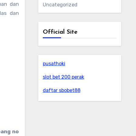
uan dan
Uncategorized
elas dan
Official Site
pusathoki
slot bet 200 perak
daftar sbobet88
pang no