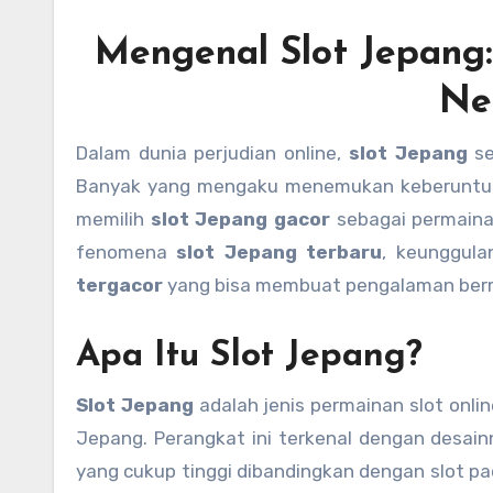
Mengenal Slot Jepang:
Ne
Dalam dunia perjudian online,
slot Jepang
se
Banyak yang mengaku menemukan keberuntu
memilih
slot Jepang gacor
sebagai permainan
fenomena
slot Jepang terbaru
, keunggul
tergacor
yang bisa membuat pengalaman berm
Apa Itu Slot Jepang?
Slot Jepang
adalah jenis permainan slot onli
Jepang. Perangkat ini terkenal dengan desain
yang cukup tinggi dibandingkan dengan slot