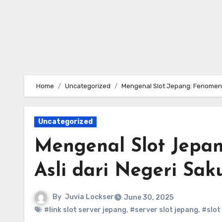
Home
Uncategorized
Mengenal Slot Jepang: Fenomena 
Uncategorized
Mengenal Slot Jepan
Asli dari Negeri Sak
By
Juvia Lockser
June 30, 2025
#link slot server jepang
,
#server slot jepang
,
#slot