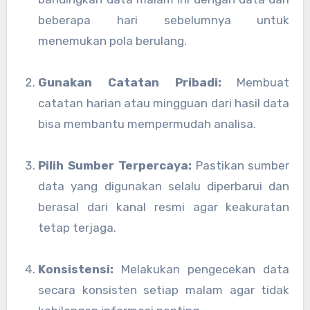
beberapa hari sebelumnya untuk
menemukan pola berulang.
Gunakan Catatan Pribadi:
Membuat
catatan harian atau mingguan dari hasil data
bisa membantu mempermudah analisa.
Pilih Sumber Terpercaya:
Pastikan sumber
data yang digunakan selalu diperbarui dan
berasal dari kanal resmi agar keakuratan
tetap terjaga.
Konsistensi:
Melakukan pengecekan data
secara konsisten setiap malam agar tidak