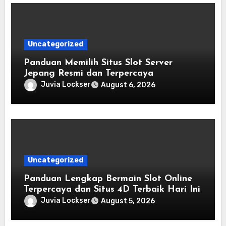
Uncategorized
Panduan Memilih Situs Slot Server
Jepang Resmi dan Terpercaya
Juvia Lockser
August 6, 2026
Uncategorized
Panduan Lengkap Bermain Slot Online
Terpercaya dan Situs 4D Terbaik Hari Ini
Juvia Lockser
August 5, 2026