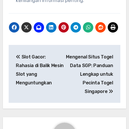
kehilangan informasi penting.
Post
Slot Gacor:
Mengenal Situs Togel
navigation
Rahasia di Balik Mesin
Data SGP: Panduan
Slot yang
Lengkap untuk
Menguntungkan
Pecinta Togel
Singapore