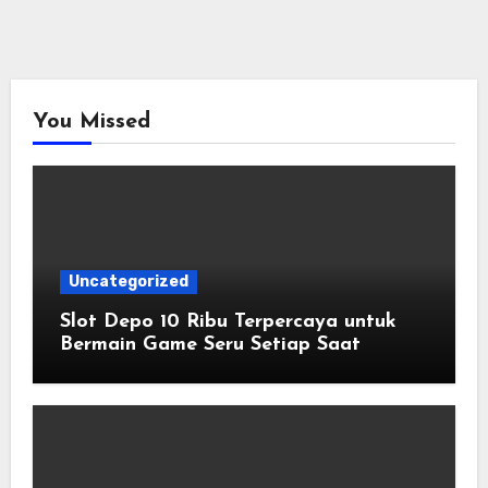
You Missed
Uncategorized
Slot Depo 10 Ribu Terpercaya untuk
Bermain Game Seru Setiap Saat