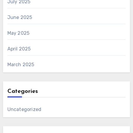
July 2025
June 2025
May 2025
April 2025
March 2025
Categories
Uncategorized