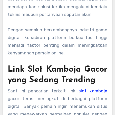
mendapatkan solusi ketika mengalami kendala
teknis maupun pertanyaan seputar akun.
Dengan semakin berkembangnya industri game
digital, kehadiran platform berkualitas tinggi
menjadi faktor penting dalam meningkatkan
kenyamanan pemain online.
Link Slot Kamboja Gacor
yang Sedang Trending
Saat ini pencarian terkait link
slot kamboja
gacor terus meningkat di berbagai platform
digital. Banyak pemain ingin menemukan situs
yang menawarkan permainan populer dengan