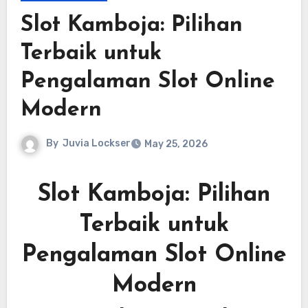
Slot Kamboja: Pilihan
Terbaik untuk
Pengalaman Slot Online
Modern
By
Juvia Lockser
May 25, 2026
Slot Kamboja: Pilihan
Terbaik untuk
Pengalaman Slot Online
Modern