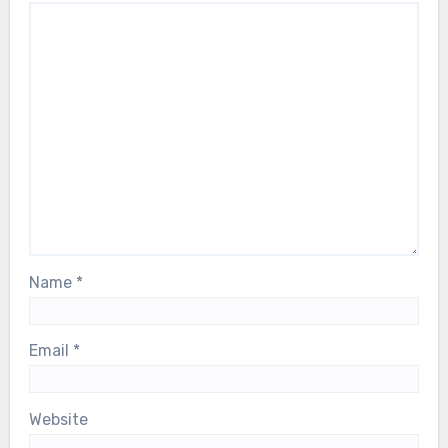
Name
*
Email
*
Website