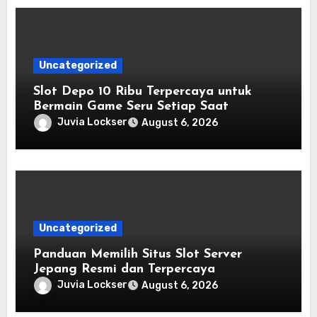
Uncategorized
Slot Depo 10 Ribu Terpercaya untuk
Bermain Game Seru Setiap Saat
Juvia Lockser
August 6, 2026
Uncategorized
Panduan Memilih Situs Slot Server
Jepang Resmi dan Terpercaya
Juvia Lockser
August 6, 2026