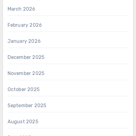
March 2026
February 2026
January 2026
December 2025
November 2025
October 2025
September 2025
August 2025