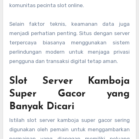
komunitas pecinta slot online.
Selain faktor teknis, keamanan data juga
menjadi perhatian penting. Situs dengan server
terpercaya biasanya menggunakan sistem
perlindungan modern untuk menjaga privasi
pengguna dan transaksi digital tetap aman.
Slot Server Kamboja
Super Gacor yang
Banyak Dicari
Istilah slot server kamboja super gacor sering
digunakan oleh pemain untuk menggambarkan
permainan yang dianggap memiliki peluang