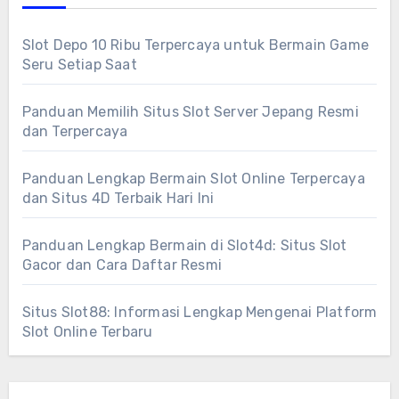
Slot Depo 10 Ribu Terpercaya untuk Bermain Game
Seru Setiap Saat
Panduan Memilih Situs Slot Server Jepang Resmi
dan Terpercaya
Panduan Lengkap Bermain Slot Online Terpercaya
dan Situs 4D Terbaik Hari Ini
Panduan Lengkap Bermain di Slot4d: Situs Slot
Gacor dan Cara Daftar Resmi
Situs Slot88: Informasi Lengkap Mengenai Platform
Slot Online Terbaru