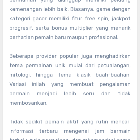
kemenangan lebih baik. Biasanya, game dengan
kategori gacor memiliki fitur free spin, jackpot
progresif, serta bonus multiplier yang menarik
perhatian pemain baru maupun profesional.
Beberapa provider populer juga menghadirkan
tema permainan unik mulai dari petualangan,
mitologi, hingga tema klasik buah-buahan.
Variasi inilah yang membuat pengalaman
bermain menjadi lebih seru dan tidak
membosankan.
Tidak sedikit pemain aktif yang rutin mencari
informasi terbaru mengenai jam bermain