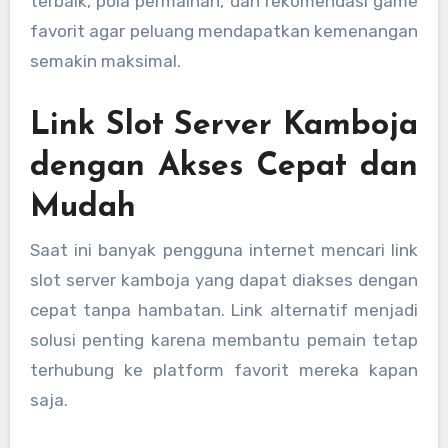
terbaik, pola permainan, dan rekomendasi game
favorit agar peluang mendapatkan kemenangan
semakin maksimal.
Link Slot Server Kamboja
dengan Akses Cepat dan
Mudah
Saat ini banyak pengguna internet mencari link
slot server kamboja yang dapat diakses dengan
cepat tanpa hambatan. Link alternatif menjadi
solusi penting karena membantu pemain tetap
terhubung ke platform favorit mereka kapan
saja.