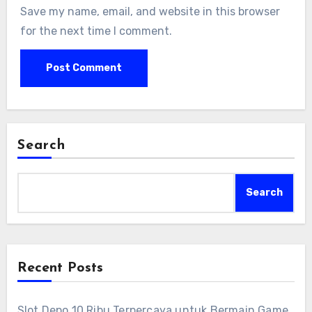
Save my name, email, and website in this browser
for the next time I comment.
Search
Search
Recent Posts
Slot Depo 10 Ribu Terpercaya untuk Bermain Game