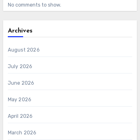
No comments to show.
Archives
August 2026
July 2026
June 2026
May 2026
April 2026
March 2026