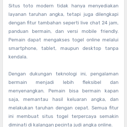
Situs toto modern tidak hanya menyediakan
layanan taruhan angka, tetapi juga dilengkapi
dengan fitur tambahan seperti live chat 24 jam,
panduan bermain, dan versi mobile friendly.
Pemain dapat mengakses togel online melalui
smartphone, tablet, maupun desktop tanpa
kendala.
Dengan dukungan teknologi ini, pengalaman
bermain menjadi lebih fleksibel dan
menyenangkan. Pemain bisa bermain kapan
saja, memantau hasil keluaran angka, dan
melakukan taruhan dengan cepat. Semua fitur
ini membuat situs togel terpercaya semakin
diminati di kalangan pecinta judi angka online.