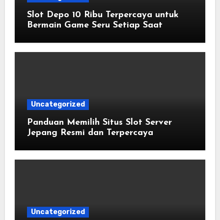
Slot Depo 10 Ribu Terpercaya untuk
Bermain Game Seru Setiap Saat
Uncategorized
Panduan Memilih Situs Slot Server
Jepang Resmi dan Terpercaya
Uncategorized