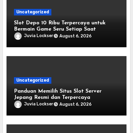
Uncategorized
Slot Depo 10 Ribu Terpercaya untuk
Bermain Game Seru Setiap Saat
Juvia Lockser
August 6, 2026
Uncategorized
Panduan Memilih Situs Slot Server
Jepang Resmi dan Terpercaya
Juvia Lockser
August 6, 2026