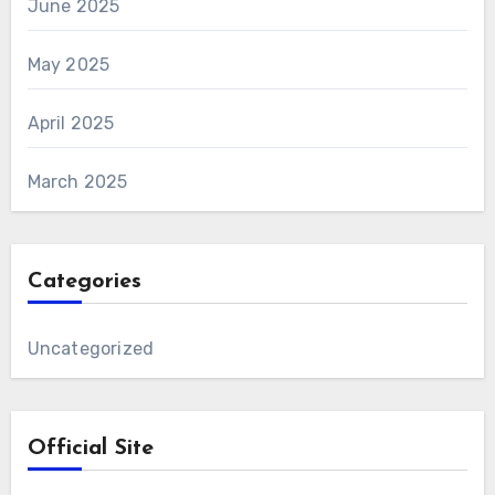
June 2025
May 2025
April 2025
March 2025
Categories
Uncategorized
Official Site