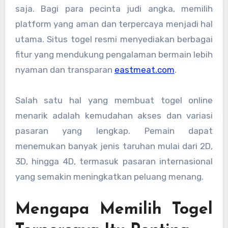
saja. Bagi para pecinta judi angka, memilih
platform yang aman dan terpercaya menjadi hal
utama. Situs togel resmi menyediakan berbagai
fitur yang mendukung pengalaman bermain lebih
nyaman dan transparan
eastmeat.com
.
Salah satu hal yang membuat togel online
menarik adalah kemudahan akses dan variasi
pasaran yang lengkap. Pemain dapat
menemukan banyak jenis taruhan mulai dari 2D,
3D, hingga 4D, termasuk pasaran internasional
yang semakin meningkatkan peluang menang.
Mengapa Memilih Togel