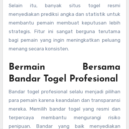
Selain itu, banyak situs togel resmi
menyediakan prediksi angka dan statistik untuk
membantu pemain membuat keputusan lebih
strategis. Fitur ini sangat berguna terutama
bagi pemain yang ingin meningkatkan peluang
menang secara konsisten.
Bermain Bersama
Bandar Togel Profesional
Bandar togel profesional selalu menjadi pilihan
para pemain karena keandalan dan transparansi
mereka. Memilih bandar togel yang resmi dan
terpercaya membantu mengurangi risiko
penipuan. Bandar yang baik menyediakan