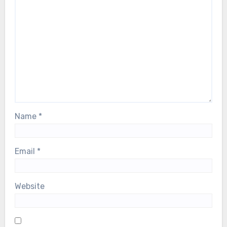
Name
*
Email
*
Website