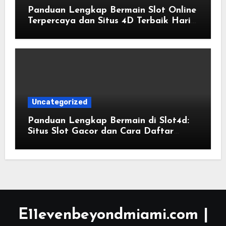
Panduan Lengkap Bermain Slot Online
Terpercaya dan Situs 4D Terbaik Hari
Ini
Uncategorized
Panduan Lengkap Bermain di Slot4d:
Situs Slot Gacor dan Cara Daftar
Resmi
E11evenbeyondmiami.com |